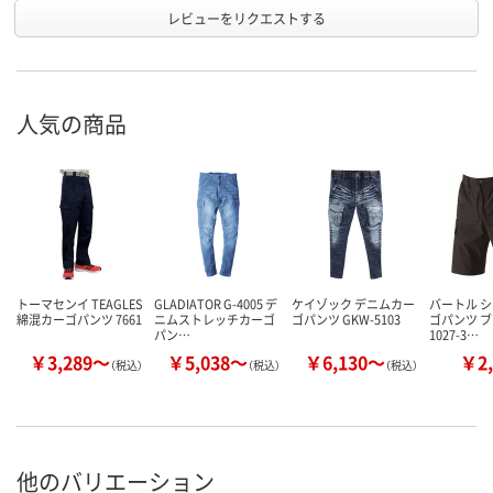
レビューをリクエストする
人気の商品
トーマセンイ TEAGLES
GLADIATOR G-4005 デ
ケイゾック デニムカー
バートル 
綿混カーゴパンツ 7661
ニムストレッチカーゴ
ゴパンツ GKW-5103
ゴパンツ ブ
パン…
1027-3…
￥3,289～
￥5,038～
￥6,130～
￥2,
（税込）
（税込）
（税込）
他のバリエーション