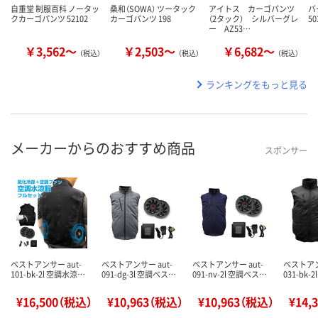
自重堂 制服百科 ノータッ
桑和（SOWA） ツータック
アイトス カーゴパンツ
バ
クカーゴパンツ 52102
カーゴパンツ 198
（2タック） シルバーグレ
50
ー AZ53…
￥3,562～
￥2,503～
￥6,682～
（税込）
（税込）
（税込）
ランキングをもっと見る
メーカーからのおすすめ商品
スポンサー
ベストアンサー aut-
ベストアンサー aut-
ベストアンサー aut-
ベストアン
101-bk-2l 空調水涼…
091-dg-3l 空調ベス…
091-nv-2l 空調ベス…
031-bk-
¥16,500（税込）
¥10,963（税込）
¥10,963（税込）
¥14,