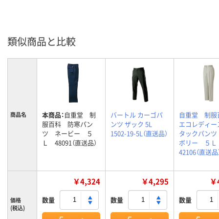
類似商品と比較
本商品：
自重堂 制
バートル カーゴパ
自重堂 制
商品名
服百科 防寒パン
ンツ ザック 5L
エコレディー
ツ ネービー ５
1502-19-5L（直送品）
タックパンツ
Ｌ 48091（直送品）
ボリー ５
42106（直送品
￥4,324
￥4,295
￥4
数量
数量
数量
価格
(税込)