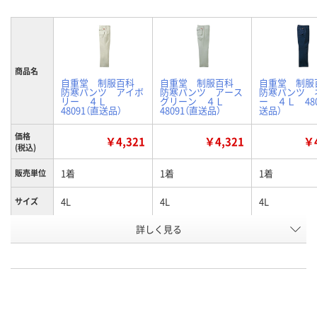
商品名
自重堂 制服百科
自重堂 制服百科
自重堂 制
防寒パンツ アイボ
防寒パンツ アース
防寒パンツ 
リー ４Ｌ
グリーン ４Ｌ
ー ４Ｌ 480
48091（直送品）
48091（直送品）
送品）
価格
￥4,321
￥4,321
￥4
(税込)
1着
1着
1着
販売単位
4L
4L
4L
サイズ
詳しく見る
アイボリー
アースグリーン
ネービー
色
お申込番
N472461
N472467
N458632
号
直送品
直送品
直送品
在庫