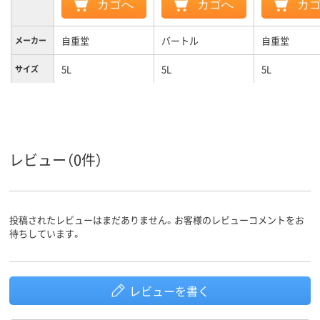
カゴへ
カゴへ
カ
自重堂
バートル
自重堂
メーカー
5L
5L
5L
サイズ
カラーグ
ネイビー系
ブラック系
ベージュ系
ループ
レビュー（0件）
投稿されたレビューはまだありません。お客様のレビューコメントをお
待ちしています。
レビューを書く