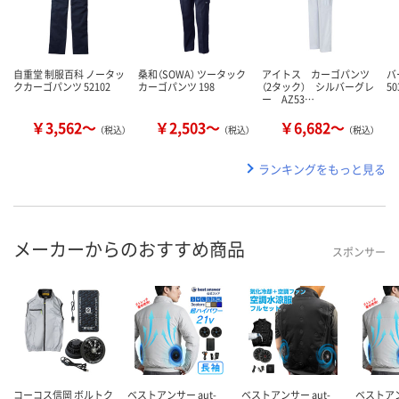
自重堂 制服百科 ノータッ
桑和（SOWA） ツータック
アイトス カーゴパンツ
バ
クカーゴパンツ 52102
カーゴパンツ 198
（2タック） シルバーグレ
50
ー AZ53…
￥3,562～
￥2,503～
￥6,682～
（税込）
（税込）
（税込）
ランキングをもっと見る
メーカーからのおすすめ商品
スポンサー
コーコス信岡 ボルトク
ベストアンサー aut-
ベストアンサー aut-
ベストアン