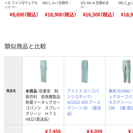
ール ファン付ウェアセ
081-t_nv-l 空調作…
101-bk-m 空調水涼
081-t_gr
ット ベ…
ベ…
¥8,690（税込）
¥18,900（税込）
¥16,500（税込）
¥18,
類似商品と比較
本商品：
自重堂 制
アイトス カーゴパ
桑和（SOWA）
商品名
服百科 低発塵製品
ンツ（2タック）
ックカーゴパ
制電ツータックカー
AZ1651-005 アース
モスグリーン 
ゴパンツ スプレー
グリーン 85 （直送
198 1着（直
グリーン Ｈ７３
品）
H832（直送品）
￥7,456
￥4,099
￥3