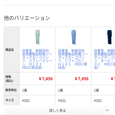
他のバリエーション
商品名
自重堂 制服百科
自重堂 制服百科
自重堂 制
低発塵製品制電ツー
低発塵製品制電ツー
低発塵製品制
タックカーゴパン
タックカーゴパン
タックカーゴ
ツ スプレーグリー
ツ ソフトブルー
ツ ネービー
ン Ｈ１０１
Ｈ１０１ H832（直
０１ H832（
H832（直送品）
送品）
品）
価格
￥7,456
￥7,456
￥7
(税込)
1着
1着
1着
販売単位
H101
H101
H101
サイズ
詳しく見る
スプレーグリーン
ソフトブルー
ネービー
色