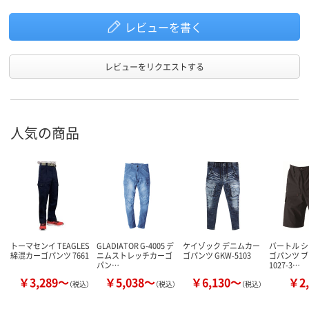
レビューを書く
レビューをリクエストする
人気の商品
トーマセンイ TEAGLES
GLADIATOR G-4005 デ
ケイゾック デニムカー
バートル 
綿混カーゴパンツ 7661
ニムストレッチカーゴ
ゴパンツ GKW-5103
ゴパンツ ブ
パン…
1027-3…
￥3,289～
￥5,038～
￥6,130～
￥2,
（税込）
（税込）
（税込）