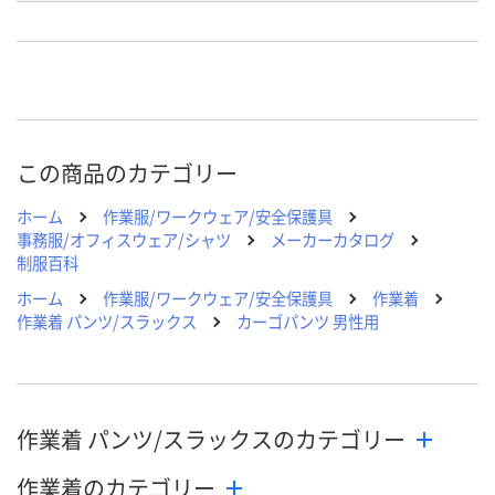
お申込番
N459883
N459895
N454189
号
直送品
直送品
直送品
在庫
8月24日（月）まで
8月24日（月）まで
8月24日（月）
お届け日
この商品のカテゴリー
数量
数量
数量
ホーム
作業服/ワークウェア/安全保護具
カゴへ
カゴへ
カ
事務服/オフィスウェア/シャツ
メーカーカタログ
制服百科
ホーム
作業服/ワークウェア/安全保護具
作業着
作業着 パンツ/スラックス
カーゴパンツ 男性用
作業着 パンツ/スラックスのカテゴリー
作業着のカテゴリー