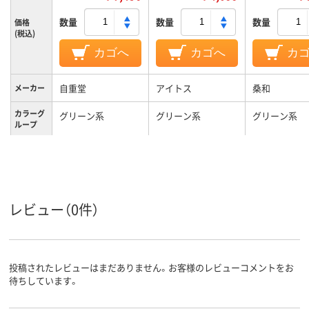
数量
数量
数量
価格
(税込)
カゴへ
カゴへ
カ
自重堂
アイトス
桑和
メーカー
カラーグ
グリーン系
グリーン系
グリーン系
ループ
レビュー（0件）
投稿されたレビューはまだありません。お客様のレビューコメントをお
待ちしています。