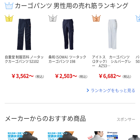
カーゴパンツ 男性用の売れ筋ランキング
自重堂 制服百科 ノータッ
桑和（SOWA） ツータック
アイトス カーゴパンツ
バ
クカーゴパンツ 52102
カーゴパンツ 198
（2タック） シルバーグレ
50
ー AZ53…
￥3,562～
￥2,503～
￥6,682～
（税込）
（税込）
（税込）
ランキングをもっと見る
メーカーからのおすすめ商品
スポンサー