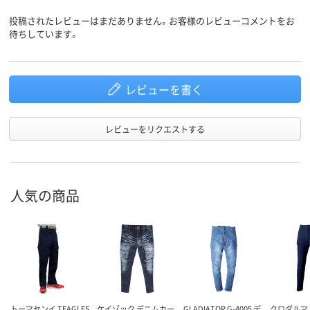
投稿されたレビューはまだありません。お客様のレビューコメントをお
待ちしています。
レビューを書く
レビューをリクエストする
人気の商品
トーマセンイ TEAGLES
ケイゾック デニムカー
GLADIATOR G-4005 デ
クロダルマ