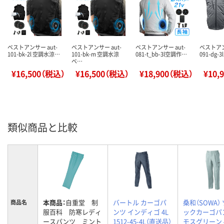
ベストアンサー aut-
ベストアンサー aut-
ベストアンサー aut-
ベストアン
101-bk-2l 空調水涼…
101-bk-m 空調水涼
081-t_bb-3l空調作…
091-dg-
ベ…
¥16,500（税込）
¥16,500（税込）
¥18,900（税込）
¥10,
類似商品と比較
本商品：
自重堂 制
バートル カーゴパ
桑和（SOWA）
商品名
服百科 防寒レディ
ンツ インディゴ 4L
ックカーゴパ
ースパンツ ミント
1512-45-4L（直送品）
モスグリーン 