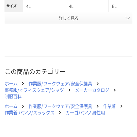
4L
4L
EL
サイズ
詳しく見る
エンヂ
コーラルピンク
エンヂ
色
お申込番
N458473
N472186
N458472
号
直送品
直送品
直送品
在庫
8月26日（水）まで
お届け日
この商品のカテゴリー
数量
メーカー都合により
メーカー都合
販売停止中です
販売停止中で
ホーム
作業服/ワークウェア/安全保護具
カゴへ
事務服/オフィスウェア/シャツ
メーカーカタログ
制服百科
ホーム
作業服/ワークウェア/安全保護具
作業着
作業着 パンツ/スラックス
カーゴパンツ 男性用