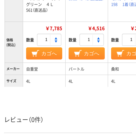
グリーン ４Ｌ
198 1着（直
561（直送品）
￥7,785
￥4,516
￥2
数量
数量
数量
価格
(税込)
カゴへ
カゴへ
カ
自重堂
バートル
桑和
メーカー
4L
4L
4L
サイズ
カラーグ
グリーン系
ブルー系
グリーン系
ループ
レビュー（0件）