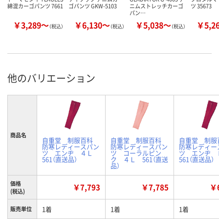
綿混カーゴパンツ 7661
ゴパンツ GKW-5103
ニムストレッチカーゴ
ツ 35673
パン…
￥3,289～
￥6,130～
￥5,038～
￥5,2
（税込）
（税込）
（税込）
他のバリエーション
商品名
自重堂 制服百科
自重堂 制服百科
自重堂 制
防寒レディースパン
防寒レディースパン
防寒レディー
ツ エンヂ ４Ｌ
ツ コーラルピン
ツ エンヂ
561（直送品）
ク ４Ｌ 561（直送
561（直送品）
品）
価格
￥7,793
￥7,785
￥6
(税込)
1着
1着
1着
販売単位