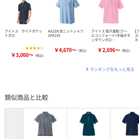
アイトス サイドポケッ
KAZEN 杢ニットシャツ
アイトス 吸汗速乾（クー
【
トポロ
APK239
ルコンフォート）半袖ボタ
ス
ンダウンポロ…
ネ
￥4,670～
￥2,696～
（税込）
（税込）
￥3,060～
（税込）
ランキングをもっと見る
類似商品と比較