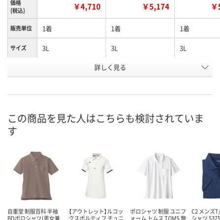
価格
￥4,710
￥5,174
￥5
(税込)
1着
1着
1着
販売単位
3L
3L
3L
サイズ
詳しく見る
インディゴ
ブラウン
ブルー
色
お申込番
N474891
N474907
N474899
号
直送品
直送品
直送品
在庫
この商品を見た人はこちらも検討されていま
す
8月21日（金）まで
8月21日（金）まで
8月21日（金）
お届け日
数量
数量
数量
カゴへ
カゴへ
カ
自重堂 制服百科 半袖
【アウトレット】ルコッ
ポロシャツ 制服 ユニフ
C2 メンズ
BDポロシャツ(男女兼
クスポルティフ チュニ
ォーム トムス TOMS 無
シャツ 537