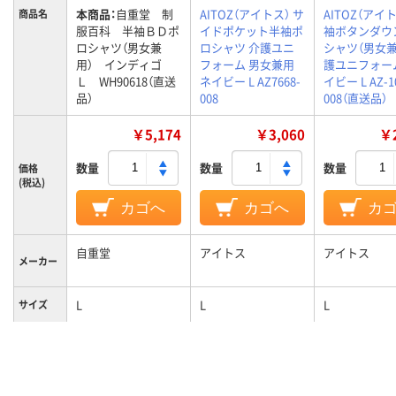
本商品：
自重堂 制
AITOZ（アイトス） サ
AITOZ（アイト
商品名
服百科 半袖ＢＤポ
イドポケット半袖ポ
袖ボタンダウ
ロシャツ（男女兼
ロシャツ 介護ユニ
シャツ（男女兼
用） インディゴ
フォーム 男女兼用
護ユニフォー
Ｌ WH90618（直送
ネイビー L AZ7668-
イビー L AZ-1
品）
008
008（直送品）
￥5,174
￥3,060
￥2
数量
数量
数量
価格
(税込)
カゴへ
カゴへ
カ
自重堂
アイトス
アイトス
メーカー
L
L
L
サイズ
カラーグ
ネイビー系
ネイビー系
ネイビー系
ループ