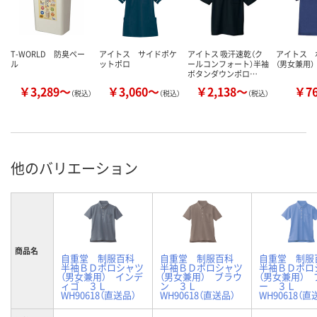
T-WORLD 防臭ペー
アイトス サイドポケ
アイトス 吸汗速乾（ク
アイトス 
ル
ットポロ
ールコンフォート）半袖
（男女兼用）
ボタンダウンポロ…
￥3,289～
￥3,060～
￥2,138～
￥7
（税込）
（税込）
（税込）
他のバリエーション
商品名
自重堂 制服百科
自重堂 制服百科
自重堂 制
半袖ＢＤポロシャツ
半袖ＢＤポロシャツ
半袖ＢＤポロ
（男女兼用） インデ
（男女兼用） ブラウ
（男女兼用） 
ィゴ ３Ｌ
ン ３Ｌ
ー ３Ｌ
WH90618（直送品）
WH90618（直送品）
WH90618（直