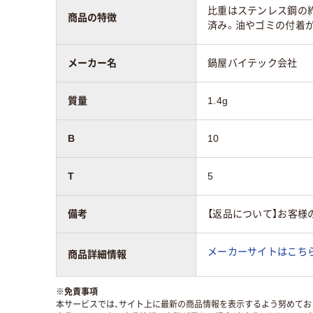
比重はステンレス鋼の約
商品の特徴
済み。油やゴミの付着
メーカー名
鍋屋バイテック会社
質量
1.4g
B
10
T
5
備考
【返品について】お客様
メーカーサイトはこち
商品詳細情報
※
免責事項
本サービスでは、サイト上に最新の商品情報を表示するよう努めており