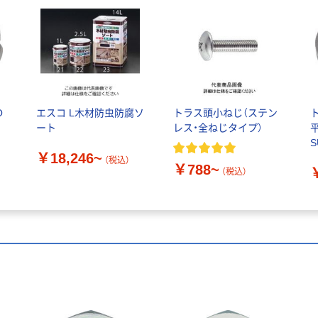
O
エスコ L木材防虫防腐ソ
トラス頭小ねじ（ステン
ート
レス・全ねじタイプ）
S
￥18,246~
6
（税込）
￥788~
（税込）