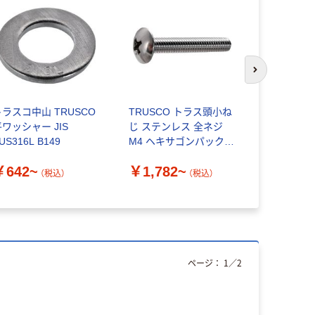
次のスライド
トラスコ中山 TRUSCO
TRUSCO トラス頭小ね
トラス頭タ
平ワッシャー JIS
じ ステンレス 全ネジ
じ ステン
US316L B149
M4 ヘキサゴンパック
S007
￥570~
￥642~
￥1,782~
（税込）
（税込）
ページ：
1
／
2