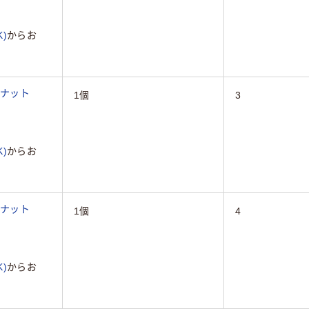
)
からお
角ナット
1個
3
)
からお
角ナット
1個
4
)
からお