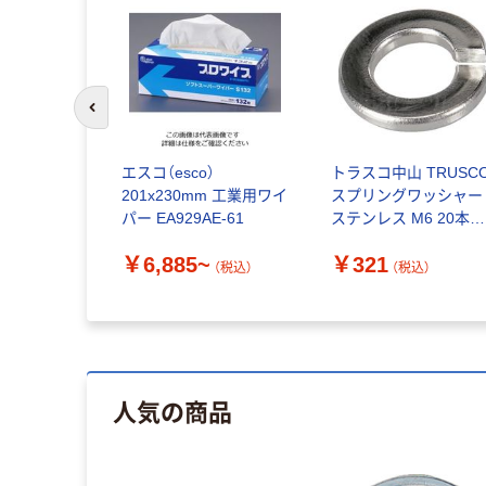
前のスライドへ
エスコ（esco）
トラスコ中山 TRUSC
201x230mm 工業用ワイ
スプリングワッシャー
パー EA929AE-61
ステンレス M6 20本入
少量パック Y820-000
￥6,885~
￥321
1袋(20個)（直送品）
（税込）
（税込）
人気の商品