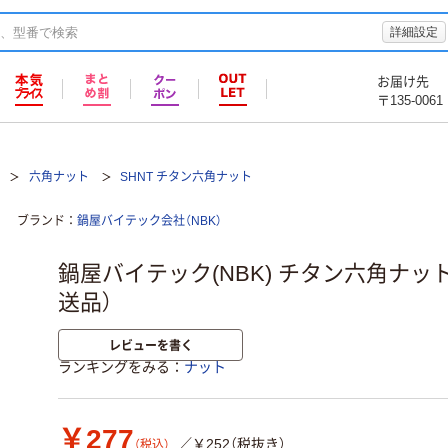
詳細設定
お届け先
〒135-0061
六角ナット
SHNT チタン六角ナット
ブランド
鍋屋バイテック会社（NBK）
鍋屋バイテック(NBK) チタン六角ナット S
送品）
レビューを書く
ランキングをみる
ナット
￥277
／￥252（税抜き）
（税込）