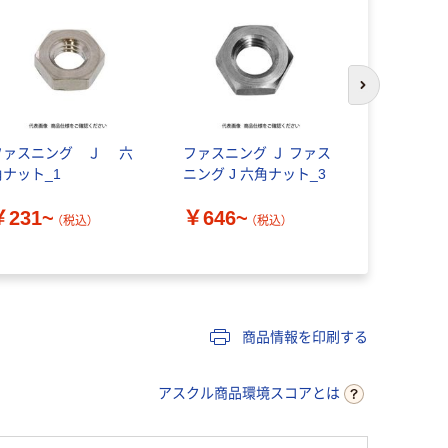
次のスライド
ファスニング Ｊ 六
ファスニング Ｊ ファス
ダイドーハ
角ナット_1
ニング J 六角ナット_3
DAIDОHA
ナット
￥231~
￥646~
（税込）
（税込）
￥698~
商品情報を印刷する
アスクル商品環境スコアとは