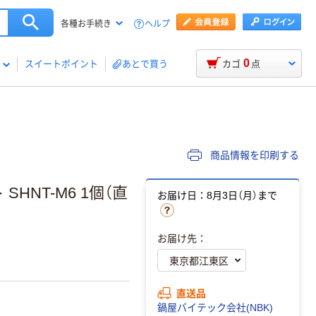
ヘルプ
各種お手続き
0
スイートポイント
あとで買う
カゴ
点
商品情報を印刷する
HNT-M6 1個（直
お届け日：8月3日（月）まで
お届け先：
直送品
鍋屋バイテック会社(NBK)