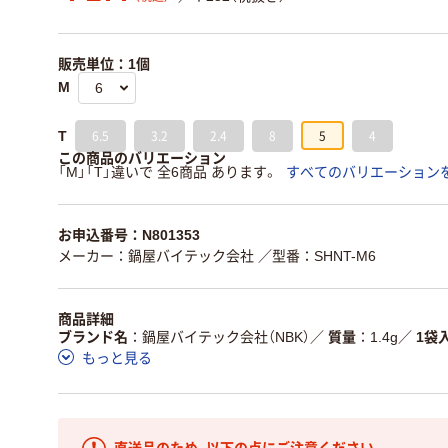
販売単位：1個
M
6.5
3.2
2.4
8
5
4
T
この商品のバリエーション
「M」「T」違いで 全6商品 あります。
すべてのバリエーション
お申込番号：N801353
メーカー：鍋屋バイテック会社
／型番：SHNT-M6
商品詳細
ブランド名
鍋屋バイテック会社（NBK）
／
質量
1.4g
／
1袋
もっと見る