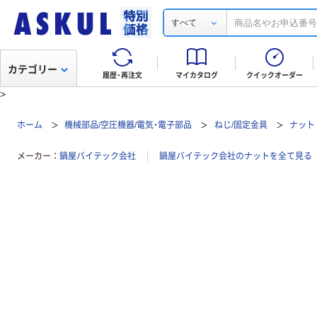
すべて
カテゴリー
履歴・再注文
マイカタログ
クイックオーダー
>
ホーム
機械部品/空圧機器/電気・電子部品
ねじ/固定金具
ナット
メーカー
鍋屋バイテック会社
鍋屋バイテック会社のナットを全て見る