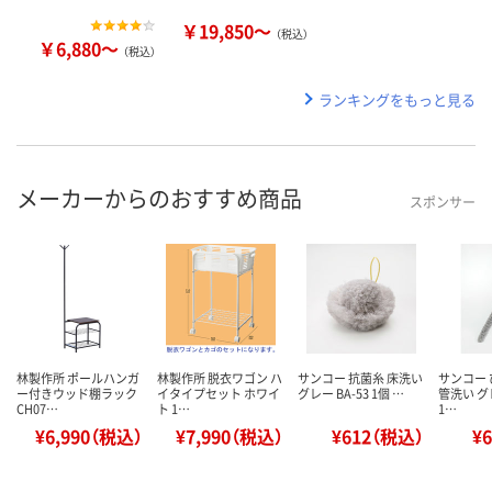
￥19,850～
（税込）
￥6,880～
（税込）
ランキングをもっと見る
メーカーからのおすすめ商品
スポンサー
林製作所 ポールハンガ
林製作所 脱衣ワゴン ハ
サンコー 抗菌糸 床洗い
サンコー
ー付きウッド棚ラック
イタイプセット ホワイ
グレー BA-53 1個 …
管洗い グレ
CH07…
ト 1…
1…
¥6,990（税込）
¥7,990（税込）
¥612（税込）
¥