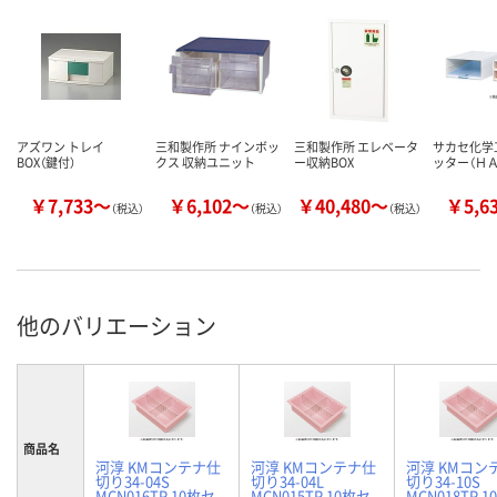
アズワン トレイ
三和製作所 ナインボッ
三和製作所 エレベータ
サカセ化学
BOX（鍵付）
クス 収納ユニット
ー収納BOX
ッター（Ｈ
￥7,733～
￥6,102～
￥40,480～
￥5,6
（税込）
（税込）
（税込）
他のバリエーション
商品名
河淳 KMコンテナ仕
河淳 KMコンテナ仕
河淳 KMコン
切り34-04S
切り34-04L
切り34-10S
MCN016TP 10枚セ
MCN015TP 10枚セ
MCN018TP 