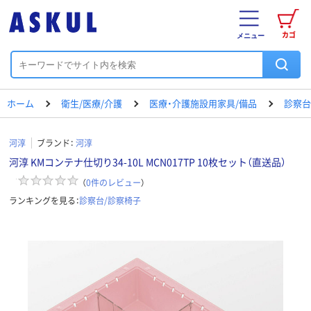
カゴ
メニュー
ホーム
衛生/医療/介護
医療・介護施設用家具/備品
診察台
河淳
ブランド：
河淳
河淳 KMコンテナ仕切り34-10L MCN017TP 10枚セット（直送品）
（
0
件のレビュー
）
ランキングを見る：
診察台/診察椅子