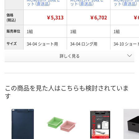
ット（直送品）
ット（直送品）
ット（直送品）
価格
￥5,313
￥6,702
￥6
(税込)
1組
1組
1組
販売単位
34-04 ショート用
34-04 ロング用
34-10 ショ
サイズ
お申込番
詳しく見る
N868699
N868698
N868701
号
直送品
直送品
直送品
在庫
8月27日（木）まで
8月27日（木）まで
8月27日（木）
お届け日
この商品を見た人はこちらも検討されていま
す
数量
数量
数量
カゴへ
カゴへ
カ