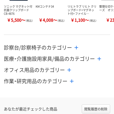
ソニック マグネット付
KMコンテナ34
リヒトラブ リヒト クリ
整理仕切ケ
抗菌クリップボード
ップボード<マグネッ
ーズ オリ
CB-4876
ト付> ファイル…
￥5,500～
￥4,008～
￥1,100～
￥2
（税込）
（税込）
（税込）
診察台/診察椅子のカテゴリー
医療・介護施設用家具/備品のカテゴリー
オフィス用品のカテゴリー
作業・研究用品のカテゴリー
あなたが最近チェックした商品
閲覧履歴の削除