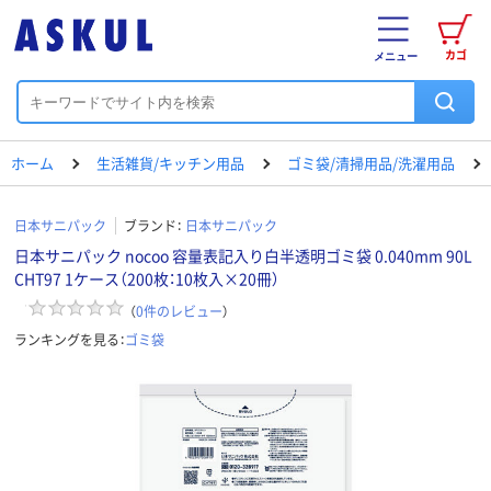
カゴ
メニュー
ホーム
生活雑貨/キッチン用品
ゴミ袋/清掃用品/洗濯用品
日本サニパック
ブランド：
日本サニパック
日本サニパック nocoo 容量表記入り白半透明ゴミ袋 0.040mm 90L
CHT97 1ケース（200枚：10枚入×20冊）
（
0
件のレビュー
）
ランキングを見る：
ゴミ袋