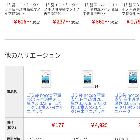
ゴミ袋 エコノミータイ
ゴミ袋 エコノミータイ
ゴミ袋 スーパーエコノ
ゴミ袋 ス
プ 乳白半透明 高密度タ
プ 半透明 高密度タイプ
ミー 省資源タイプ 乳白
イプ 半透明
イプ 詰替用 …
再生原料40…
半透明 高密度…
プ 詰替用 
￥616～
￥237～
￥561～
￥1,7
（税込）
（税込）
（税込）
他のバリエーション
商品名
ゴミ袋 nocoo 容量
ゴミ袋 nocoo 容量
ゴミ袋 noco
表記 白半透明 20L
表記 白半透明 20L
表記 白半透明 
厚さ:0.023mm 1パ
厚さ:0.023mm（300
厚さ:0.023m
ック（10枚入）日本サ
枚:10枚入×30パッ
ック（10枚入
ニパック
ク）日本サニパック
ニパック
価格
￥177
￥4,925
(税込)
1パック
30パック
1パック
販売単位