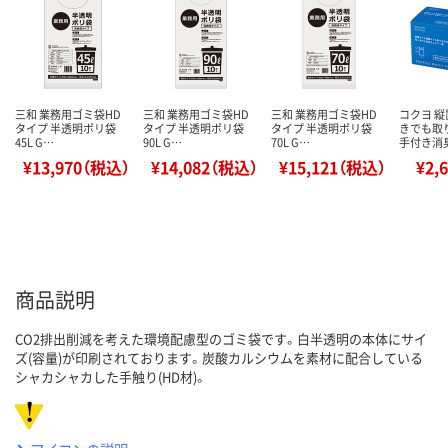
三和 業務用ゴミ袋HD
三和 業務用ゴミ袋HD
三和 業務用ゴミ袋HD
コクヨ 
タイプ 半透明ポリ袋
タイプ 半透明ポリ袋
タイプ 半透明ポリ袋
きでも取
45L G…
90L G…
70L G…
手付き消
¥13,970（税込）
¥14,082（税込）
¥15,121（税込）
¥2,
商品説明
CO2排出削減を考えた環境配慮型のゴミ袋です。白半透明の本体にサイ
ズ(容量)が印刷されております。炭酸カルシウムを素材に配合している
シャカシャカした手触り(HD材)。