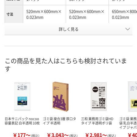
520mm×600mm×
520mm×600mm×
650mm×80
寸法
0.023mm
0.023mm
0.023mm
お申込番
詳しく見る
XJ55992
XJ56009
XJ55991
号
あり
1点
あり
在庫
8月11日（火）
8月11日（火）
8月10日（月）
お届け日
この商品を見た人はこちらも検討されていま
す
数量
数量
数量
カゴへ
カゴへ
カ
日本サニパック nocoo
ゴミ袋 複合3層 厚口タ
三和 業務用ゴミ袋HD
ゴミ袋 業
容量表記 白半透明 10枚
イプ 半透明
タイプ 半透明ポリ袋
袋 乳白半透
イプ ジャ
￥177～
￥3,043～
￥2,981～
￥4
（税込）
（税込）
（税込）