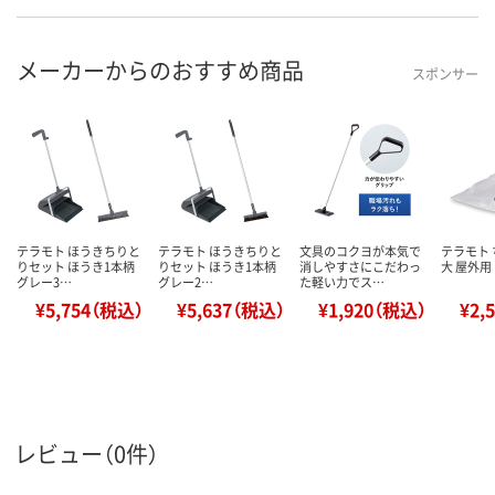
メーカーからのおすすめ商品
スポンサー
テラモト ほうきちりと
テラモト ほうきちりと
文具のコクヨが本気で
テラモト
りセット ほうき1本柄
りセット ほうき1本柄
消しやすさにこだわっ
大 屋外用 
グレー3…
グレー2…
た軽い力でス…
¥5,754（税込）
¥5,637（税込）
¥1,920（税込）
¥2,
レビュー（0件）