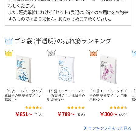
わせください。
また、販売単位における「セット」表記は、箱でのお届けをお約束
するものではありません。あらかじめご了承ください。
ゴミ袋（半透明）の売れ筋ランキング
ゴミ袋 エコノミータイプ
ゴミ袋 スーパーエコノミ
ゴミ袋 エコノミータイプ
ゴ
乳白半透明 高密度タイプ
ー 省資源タイプ 乳白半透
半透明 高密度タイプ 再生
プ
詰替用 …
明 高密度…
原料40…
詰
￥851～
￥789～
￥300～
（税込）
（税込）
（税込）
ランキングをもっと見る