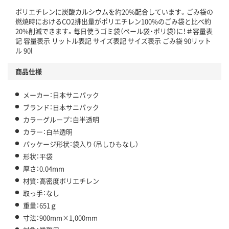
ポリエチレンに炭酸カルシウムを約20%配合しています。ごみ袋の
この商品の環境配慮ポイントです。下記商品詳細「
燃焼時におけるCO2排出量がポリエチレン100%のごみ袋と比べ約
アスクル商品環境スコア詳細／加点項目
」で確認できます。
20%削減できます。毎日使うゴミ袋（ペール袋・ポリ袋）に！＃容量表
記 容量表示 リットル表記 サイズ表記 サイズ表示 ごみ袋 90リット
ル 90l
商品仕様
メーカー：日本サニパック
ブランド：日本サニパック
カラーグループ：白半透明
カラー：白半透明
パッケージ形状：袋入り（吊しひもなし）
形状：平袋
厚さ：0.04mm
材質：高密度ポリエチレン
取っ手：なし
重量：651ｇ
寸法：900mm×1,000mm