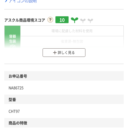
アイコンの説明
10
アスクル商品環境スコア
環境に配慮した材料を使用
容器
包装
省資源・無包装
分別・リサイクルしやすい設計
詳しく見る
環境に配慮した材料を使用
商品
お申込番号
本体
省資源・省エネ・節水
NA86725
分別・リサイクルしやすい設計
型番
独自の回収スキームがある
仕組
CHT97
アスクルで資源循環している
商品の特徴
温室効果ガスなどの削減