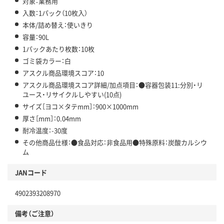
対象：業務用
入数：1パック（10枚入）
本体/詰め替え：使いきり
容量：90L
1パックあたり枚数：10枚
ゴミ袋カラー：白
アスクル商品環境スコア：10
アスクル商品環境スコア詳細/加点項目：●容器包装11:分別・リ
ユース・リサイクルしやすい(10点)
サイズ［ヨコ×タテmm］：900×1000mm
厚さ［mm］：0.04mm
耐冷温度：-30度
その他商品仕様：●食品対応：非食品用●特殊原料：炭酸カルシウ
ム
JANコード
4902393208970
備考（ご注意）