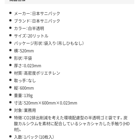
メーカー：日本サニパック
ブランド：日本サニパック
カラー：白半透明
サイズ：20リットル
パッケージ形状：袋入り（吊しひもなし）
横：520mm
形状：平袋
厚さ：0.023mm
材質：高密度ポリエチレン
取っ手：なし
縦：600mm
重量：139g
寸法：520mm×600mm×0.023mm
対象：業務用
特徴：CO2排出削減を考えた環境配慮型の半透明ゴミ袋です。炭
酸カルシウムを素材に配合しているシャカシャカした手触り(HD
材)。
入数：1パック（10枚入）