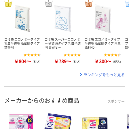
ゴミ袋 エコノミータイプ
ゴミ袋 スーパーエコノミ
ゴミ袋 エコノミータイプ
ゴ
乳白半透明 高密度タイプ
ー 省資源タイプ 乳白半透
半透明 高密度タイプ 再生
プ
詰替用 …
明 高密度…
原料40…
詰
￥804～
￥789～
￥300～
（税込）
（税込）
（税込）
ランキングをもっと見る
メーカーからのおすすめ商品
スポンサー