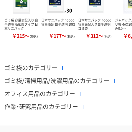
ゴミ袋 容量表記入り 白
日本サニパック nocoo
日本サニパック nocoo
ジャパック
半透明 高密度タイプ 日
容量表記 白半透明 10枚
容量表記入り白半透明
リ袋MAX 2
本サニパック
ゴミ袋
み0.0…
￥215～
￥177～
￥312～
￥6,
（税込）
（税込）
（税込）
ゴミ袋のカテゴリー
ゴミ袋/清掃用品/洗濯用品のカテゴリー
オフィス用品のカテゴリー
作業・研究用品のカテゴリー