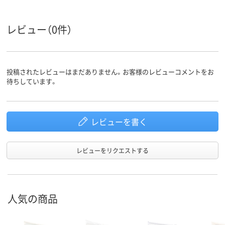
数
0.023mm
0.012mm、0.012
0.024mm
厚さ
レビュー（0件）
袋サイズ
500～700mm未満
（横）
袋サイズ
500～700mm未満
投稿されたレビューはまだありません。お客様のレビューコメントをお
（縦）
待ちしています。
高密度ポリエチレ
高密度ポリエチレン
低密度ポリエ
ン、HDPE（カサカサ
（再生プラスチック
ン、LDPE（ツ
タイプ）
40％）、高密度ポリエ
タイプ）、低密
レビューを書く
チレン（再生プラス
エチレン、LDP
材質
チック40%）、
ルツルタイプ
HDPE（カサカサタイ
プ）
レビューをリクエストする
クリア(透明・半透明)
クリア(透明)系
ホワイト系
カラーグ
ループ
系、ホワイト系
人気の商品
アスクル
商品環境
30
25
スコア