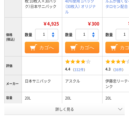
枚:10枚入×30パッ
40%使用 1パック
ルムが強くな
ク）日本サニパック
（30枚入） オリジナ
タロセン配合
ル
￥4,925
￥300
数量
数量
数量
価格
(税込)
カゴへ
カゴへ
カ
評価
4.4
4.3
（
332件
）
（
36件
）
日本サニパック
アスクル
伊藤忠リーテ
メーカー
ンク
20L
20L
20L
容量
ゴミ袋カ
詳しく見る
白半透明
半透明
半透明
ラー
1パック
10
30
15
あたり枚