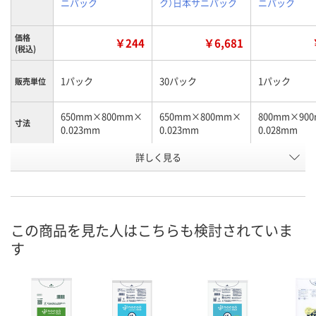
ニパック
ク）日本サニパック
ニパック
価格
￥244
￥6,681
(税込)
1パック
30パック
1パック
販売単位
650mm×800mm×
650mm×800mm×
800mm×90
寸法
0.023mm
0.023mm
0.028mm
お申込番
詳しく見る
XJ55991
XJ56014
XJ55990
号
あり
1点
あり
在庫
8月8日（土）
8月8日（土）
8月8日（土）
お届け日
この商品を見た人はこちらも検討されていま
す
数量
数量
数量
カゴへ
カゴへ
カ