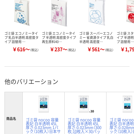
ゴミ袋 エコノミータイ
ゴミ袋 エコノミータイ
ゴミ袋 スーパーエコノ
ゴミ袋 ス
プ 乳白半透明 高密度タ
プ 半透明 高密度タイプ
ミー 省資源タイプ 乳白
イプ 半透明
イプ 詰替用 …
再生原料40…
半透明 高密度…
プ 詰替用 
￥616～
￥237～
￥561～
￥1,7
（税込）
（税込）
（税込）
他のバリエーション
商品名
ゴミ袋 nocoo 容量
ゴミ袋 nocoo 容量
ゴミ袋 noco
表記 白半透明 45L
表記 白半透明 45L
表記 白半透明 
厚さ:0.023mm 1パ
厚さ:0.023mm（300
厚さ:0.028m
ック（10枚入）日本サ
枚:10枚入×30パッ
ック（10枚入