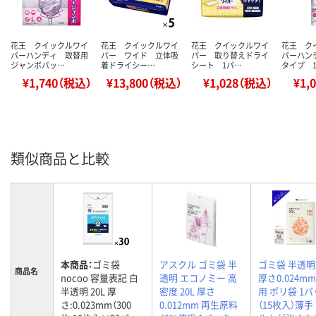
花王 クイックルワイ
花王 クイックルワイ
花王 クイックルワイ
花王 ク
パーハンディ 取替用
パー ワイド 立体吸
パー 取り替えドライ
パーハン
ジャンボパッ…
着ドライシー…
シート 1パ…
タイプ 
¥1,740（税込）
¥13,800（税込）
¥1,028（税込）
¥1,
類似商品と比較
本商品：
ゴミ袋
アスクル ゴミ袋 半
ゴミ袋 半透明 
商品名
nocoo 容量表記 白
透明 エコノミー 高
厚さ0.024m
半透明 20L 厚
密度 20L 厚さ
用 ポリ袋 1
さ:0.023mm（300
0.012mm 再生原料
（15枚入）薄手