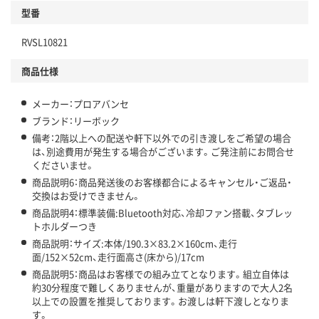
型番
RVSL10821
商品仕様
メーカー：プロアバンセ
ブランド：リーボック
備考：2階以上への配送や軒下以外での引き渡しをご希望の場合
は、別途費用が発生する場合がございます。ご発注前にお問合せ
くださいませ。
商品説明6：商品発送後のお客様都合によるキャンセル・ご返品・
交換はお受けできません。
商品説明4：標準装備:Bluetooth対応、冷却ファン搭載、タブレッ
トホルダーつき
商品説明：サイズ:本体/190.3×83.2×160cm、走行
面/152×52cm、走行面高さ(床から)/17cm
商品説明5：商品はお客様での組み立てとなります。組立自体は
約30分程度で難しくありませんが、重量がありますので大人2名
以上での設置を推奨しております。お渡しは軒下渡しとなりま
す。