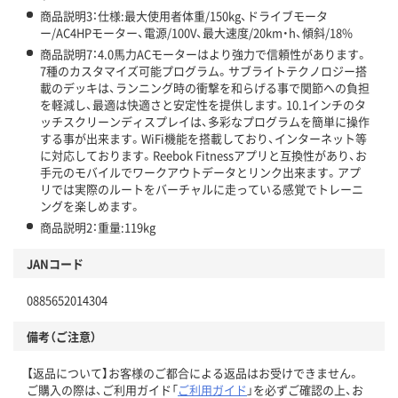
商品説明3：仕様:最大使用者体重/150kg、ドライブモータ
ー/AC4HPモーター、電源/100V、最大速度/20km・h、傾斜/18%
商品説明7：4.0馬力ACモーターはより強力で信頼性があります。
7種のカスタマイズ可能プログラム。サブライトテクノロジー搭
載のデッキは、ランニング時の衝撃を和らげる事で関節への負担
を軽減し、最適は快適さと安定性を提供します。10.1インチのタ
ッチスクリーンディスプレイは、多彩なプログラムを簡単に操作
する事が出来ます。WiFi機能を搭載しており、インターネット等
に対応しております。Reebok Fitnessアプリと互換性があり、お
手元のモバイルでワークアウトデータとリンク出来ます。アプ
リでは実際のルートをバーチャルに走っている感覚でトレーニ
ングを楽しめます。
商品説明2：重量:119kg
JANコード
0885652014304
備考（ご注意）
【返品について】お客様のご都合による返品はお受けできません。
ご購入の際は、ご利用ガイド「
ご利用ガイド
」を必ずご確認の上、お