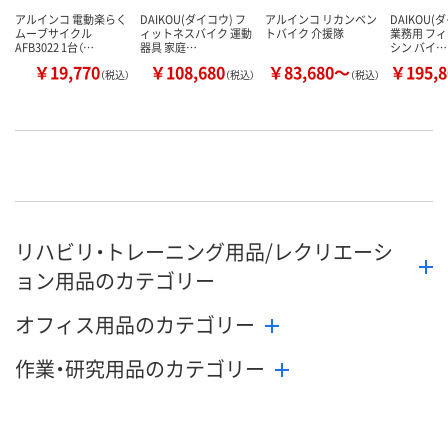
アルインコ 電動楽らく
DAIKOU(ダイコウ) フ
アルインコ リカンベン
DAIKOU(
ムーブサイクル
ィットネスバイク 運動
トバイク 介援隊
業務用 フ
AFB3022 1台（…
器具 家庭…
シン バイ…
￥19,770
￥108,680
￥83,680～
￥195,
（税込）
（税込）
（税込）
リハビリ・トレーニング用品/レクリエーシ
ョン用品のカテゴリー
オフィス用品のカテゴリー
作業・研究用品のカテゴリー