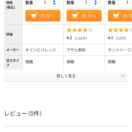
数量
数量
数量
価格
(税込)
カゴへ
カゴへ
カ
評価
4.2
4.1
（
146件
）
（
28件
）
キリンビバレッジ
アサヒ飲料
サントリーフ
メーカー
甘さタイ
微糖
微糖
微糖
プ
アスクル
詳しく見る
商品環境
50
50
70
スコア
レビュー（0件）