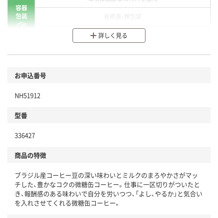
容器
包装
省資源・無包装
分別・リサイクルしやすい設計
詳しく見る
環境に配慮した材料を使用
商品
お申込番号
本体
省資源・省エネ・節水
NH51912
分別・リサイクルしやすい設計
型番
独自の回収スキームがある
仕組
336427
アスクルで資源循環している
商品の特徴
温室効果ガスなどの削減
ブラジル産コーヒー豆の深い味わいとミルクのまろやかさがマッ
この商品の環境配慮ポイントです。下記商品詳細「
チした、豊かなコクの微糖缶コーヒー。仕事に一区切りがついたと
アスクル商品環境スコア詳細／加点項目
」で確認できます。
き、報酬感のある味わいで自分を労いつつ、「よし、やるか」と気合い
を入れさせてくれる微糖缶コーヒー。