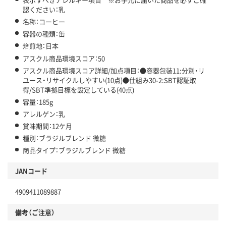
認ください：乳
名称：コーヒー
容器の種類：缶
焙煎地：日本
アスクル商品環境スコア：50
アスクル商品環境スコア詳細/加点項目：●容器包装11:分別・リ
ユース・リサイクルしやすい(10点)●仕組み30-2:SBT認証取
得/SBT準拠目標を設定している(40点)
容量：185g
アレルゲン：乳
賞味期間：12ケ月
種別：ブラジルブレンド 微糖
商品タイプ：ブラジルブレンド 微糖
JANコード
4909411089887
備考（ご注意）