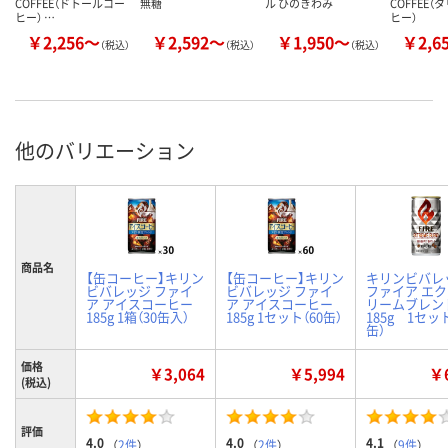
COFFEE（ドトールコー
無糖
ル ひのきわみ
COFFEE
ヒー） …
ヒー）
￥2,256～
￥2,592～
￥1,950～
￥2,6
（税込）
（税込）
（税込）
他のバリエーション
商品名
【缶コーヒー】キリン
【缶コーヒー】キリン
キリンビバ
ビバレッジ ファイ
ビバレッジ ファイ
ファイア エ
ア アイスコーヒー
ア アイスコーヒー
リームブレン
185g 1箱（30缶入）
185g 1セット（60缶）
185g 1セット
缶）
価格
￥3,064
￥5,994
￥6
(税込)
評価
4.0
4.0
4.1
（
2件
）
（
2件
）
（
9件
）