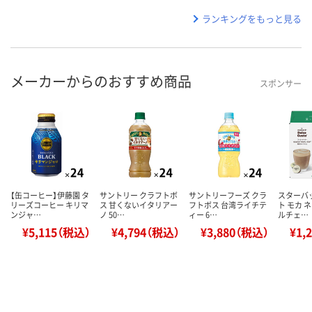
ランキングをもっと見る
メーカーからのおすすめ商品
スポンサー
【缶コーヒー】伊藤園 タ
サントリー クラフトボ
サントリーフーズ クラ
スターバ
リーズコーヒー キリマ
ス 甘くないイタリアー
フトボス 台湾ライチテ
ト モカ 
ンジャ…
ノ 50…
ィー 6…
ルチェ…
¥5,115（税込）
¥4,794（税込）
¥3,880（税込）
¥1,