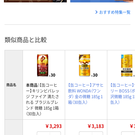
おすすめ特集一覧
類似商品と比較
本商品：
【缶コーヒ
【缶コーヒー】アサヒ
【缶コーヒー
商品名
ー】キリンビバレッ
飲料 WONDA（ワン
リー BOSS（ボ
ジ ファイア 満たさ
ダ） 金の微糖 185g 1
沢微糖 185g 1
れる ブラジルブレ
箱（30缶入）
缶入）
ンド 微糖 185g 1箱
（30缶入）
￥3,293
￥3,183
￥3