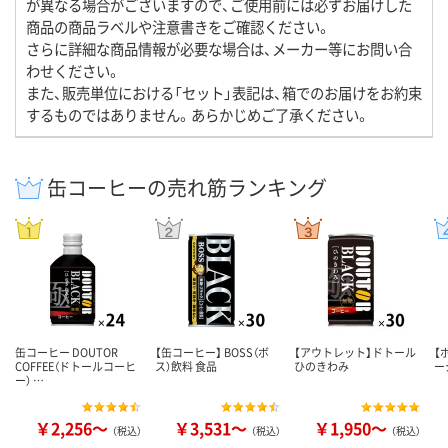
が異なる場合がございますので、ご使用前には必ずお届けした
商品の商品ラベルや注意書きをご確認ください。
さらに詳細な商品情報が必要な場合は、メーカー等にお問い合
わせください。
また、販売単位における「セット」表記は、箱でのお届けをお約束
するものではありません。あらかじめご了承ください。
缶コーヒーの売れ筋ランキング
缶コーヒー DOUTOR
【缶コーヒー】 BOSS（ボ
【アウトレット】ドトール
【
COFFEE（ドトールコーヒ
ス）飲料 食品
ひのきわみ
ー
ー） …
￥2,256～
￥3,531～
￥1,950～
（税込）
（税込）
（税込）