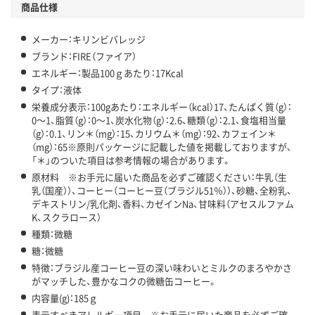
商品仕様
メーカー：キリンビバレッジ
ブランド：FIRE（ファイア）
エネルギー：製品100ｇあたり：17Kcal
タイプ：液体
栄養成分表示：100gあたり：エネルギー（kcal）17、たんぱく質（g）：
0～1、脂質（g）：0～1、炭水化物（g）：2.6、糖類（g）：2.1、食塩相当量
（g）：0.1、リン＊（mg）：15、カリウム＊（mg）：92、カフェイン＊
（mg）：65※原則パッケージに記載した値を掲載しておりますが、
「＊」のついた項目は参考情報の場合があります。
原材料 ※お手元に届いた商品を必ずご確認ください：牛乳（生
乳（国産））、コーヒー（コーヒー豆（ブラジル51％））、砂糖、全粉乳、
デキストリン/乳化剤、香料、カゼインNa、甘味料（アセスルファム
K、スクラロース）
種類：微糖
糖：微糖
特徴：ブラジル産コーヒー豆の深い味わいとミルクのまろやかさ
がマッチした、豊かなコクの微糖缶コーヒー。
内容量(g)：185ｇ
表示すべきアレルギー項目 ※お手元に届いた商品を必ずご確