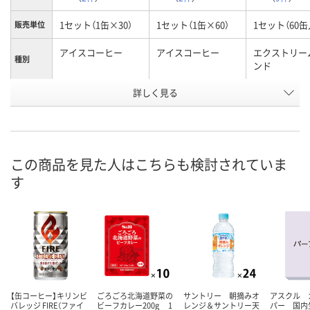
1セット（1缶×30）
1セット（1缶×60）
1セット（60缶
販売単位
アイスコーヒー
アイスコーヒー
エクストリー
種別
ンド
お申込番
詳しく見る
EW44673
EW44675
3399630
号
入荷待ち
入荷待ち
1点
在庫
8月11日（火）
お届け日
この商品を見た人はこちらも検討されていま
す
数量
お取り扱い終了しま
お取り扱い終了しま
した
した
カ
【缶コーヒー】キリンビ
ごろごろ北海道野菜の
サントリー 朝摘みオ
アスクル 
バレッジ FIRE（ファイ
ビーフカレー200g 1
レンジ＆サントリー天
パー 国内