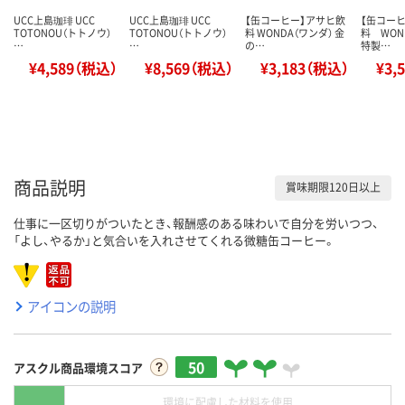
UCC上島珈琲 UCC
UCC上島珈琲 UCC
【缶コーヒー】アサヒ飲
【缶コー
TOTONOU（トトノウ）
TOTONOU（トトノウ）
料 WONDA（ワンダ） 金
料 WON
…
…
の…
特製…
¥4,589（税込）
¥8,569（税込）
¥3,183（税込）
¥3,
商品説明
賞味期限120日以上
仕事に一区切りがついたとき、報酬感のある味わいで自分を労いつつ、
「よし、やるか」と気合いを入れさせてくれる微糖缶コーヒー。
アイコンの説明
50
アスクル商品環境スコア
環境に配慮した材料を使用