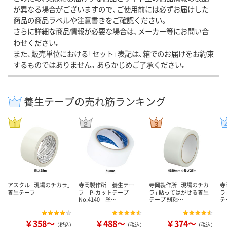
が異なる場合がございますので、ご使用前には必ずお届けした
商品の商品ラベルや注意書きをご確認ください。
さらに詳細な商品情報が必要な場合は、メーカー等にお問い合
わせください。
また、販売単位における「セット」表記は、箱でのお届けをお約束
するものではありません。あらかじめご了承ください。
養生テープの売れ筋ランキング
アスクル 「現場のチカラ」
寺岡製作所 養生テー
寺岡製作所 「現場のチカ
寺
養生テープ
プ P-カットテープ
ラ」 貼ってはがせる養生
ラ
No.4140 塗…
テープ 弱粘…
テ
￥358～
￥488～
￥374～
（税込）
（税込）
（税込）