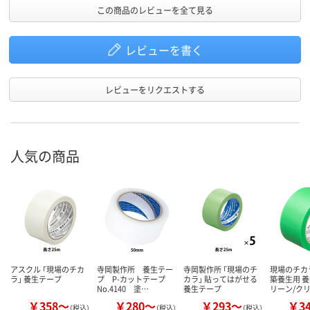
この商品のレビューを全て見る
レビューを書く
レビューをリクエストする
人気の商品
アスクル 「現場のチカ
寺岡製作所 養生テー
寺岡製作所 「現場のチ
現場のチカ
ラ」 養生テープ
プ P-カットテープ
カラ」 貼ってはがせる
築養生用 養
No.4140 塗…
養生テープ
リーン/ク
￥358～
￥280～
￥293～
￥3
（税込）
（税込）
（税込）