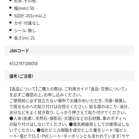
形状：その他
幅(mm)：50
3辺計：201cm以上
カギ：付属なし
シール：無し
長さ(ｍ)：25
JANコード
4512787100058
備考（ご注意）
【返品について】ご購入の際は、ご利用ガイド「返品・交換について」
を必ずご確認の上、お申し込みください。
ご使用前に必ず目立たない場所でお確かめいただき、汚損・損傷し
て困るものへの貼り付けはお控えください。貼る面のほこり、油分、
水分などをよく拭き取り、しっかり押さえて貼り付けてください。
●人体（皮膚）、天然石・御影石・大理石などの石材類、車のボディへ
の貼り付けはしないでください。●電気絶縁用としての使用はしな
いでください。●塩化ビニル樹脂を成分とした養生シート（塩ビシ
ート・塩ビクロス・PVCシート・ターポリンとも言われています）やケ