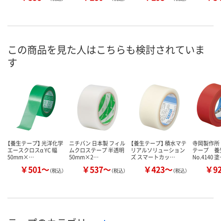
この商品を見た人はこちらも検討されていま
す
【養生テープ】 光洋化学
ニチバン 日本製 フィル
【養生テープ】 積水マテ
寺岡製作所
エースクロスα YC 幅
ムクロステープ 半透明
リアルソリューション
テープ 
50mm×…
50mm×2…
ズ スマートカッ…
No.4140 
￥501～
￥537～
￥423～
￥9
（税込）
（税込）
（税込）