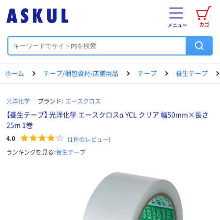
カゴ
メニュー
ホーム
テープ/梱包資材/店舗用品
テープ
養生テープ
光洋化学
ブランド：
エースクロス
【養生テープ】 光洋化学 エースクロスα YCL クリア 幅50mm×長さ
25m 1巻
4.0
（
1
件のレビュー
）
ランキングを見る：
養生テープ