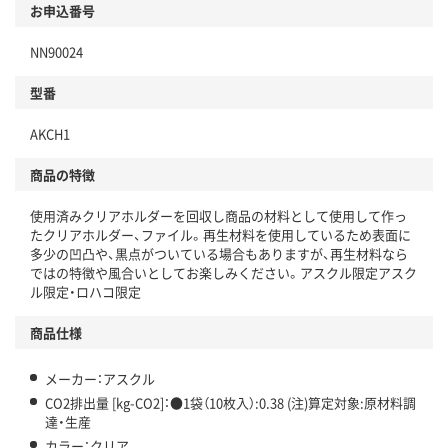
商品
お申込番号
本体
省資源・省エネ・節水
NN90024
分別・リサイクルしやすい設計
型番
独自の回収スキームがある
AKCH1
仕組
アスクルで資源循環している
商品の特徴
温室効果ガスなどの削減
使用済みクリアホルダーを回収し商品の材料として使用して作っ
たクリアホルダー、ファイル。再生材料を使用しているため表面に
この商品の環境配慮ポイントです。下記商品詳細「
多少の凹凸や、黒点がついている場合もありますが、再生材料なら
アスクル商品環境スコア詳細／加点項目
」で確認できます。
ではの特徴や風合いとしてお楽しみください。アスクル限定アスク
ル限定・ロハコ限定
商品仕様
メーカー：アスクル
CO2排出量 [kg-CO2]：●1袋（10枚入）:0.38 (注)算定対象:原材料調
達・生産
カラー：クリア