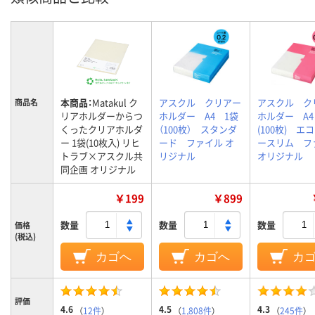
本商品：
Matakul ク
アスクル クリアー
アスクル ク
商品名
リアホルダーからつ
ホルダー A4 1袋
ホルダー A4
くったクリアホルダ
（100枚） スタンダ
(100枚) エ
ー 1袋(10枚入) リヒ
ード ファイル オ
ースリム フ
トラブ×アスクル共
リジナル
オリジナル
同企画 オリジナル
￥199
￥899
数量
数量
数量
価格
(税込)
カゴへ
カゴへ
カ
評価
4.6
4.5
4.3
（
12件
）
（
1,808件
）
（
245件
）