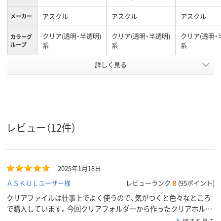
アスクル
アスクル
アスクル
メーカー
クリア(透明・半透明)
クリア(透明・半透明)
クリア(透明・
カラーグ
ループ
系
系
系
詳しく見る
0.2mm
0.2mm
0.15mm
厚さ
A4
A4
A4
サイズ
タテ
タテ
タテ
向き
30枚
とじ枚数
レビュー（12件）
アスクル
商品環境
60
25
35
スコア
2025年1月18日
ＡＳＫＵＬユーザー様
レビューランク
B
(95ポイント)
クリアファイルは仕事上でよく使うので、気がつくと色々なところ
で購入しています。今回クリアフォルダーから作ったクリアホルダ
ーというタイトルに、リサイクルは今では必須な社会なので、購入し