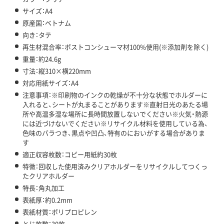
サイズ：A4
原産国：ベトナム
向き：タテ
再生材混合率：ポストコンシューマ材100%使用(※添加剤を除く)
重量：約24.6g
寸法：縦310×横220mm
対応用紙サイズ：A4
注意事項：※印刷物のインクの乾燥が不十分な状態でホルダーに
入れると、シートが丸まることがあります※直射日光のあたる場
所や高温多湿な場所に長時間放置しないでください※火気・熱源
には近づけないでください※リサイクル材料を使用している為、
色味のバラつき、黒点や凹凸、特有のにおいがする場合がありま
す
適正収容枚数：コピー用紙約30枚
特徴：回収した使用済みクリアホルダーをリサイクルしてつくっ
たクリアホルダー
特長：角丸加工
表紙厚：約0.2mm
表紙材質：ポリプロピレン
とじ枚数：30枚