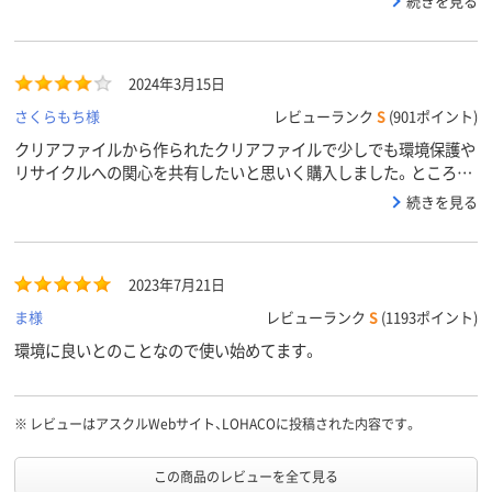
続きを見る
てみました。従来品と遜色なく使用できます。
2024年3月15日
さくらもち様
レビューランク
S
(901ポイント)
クリアファイルから作られたクリアファイルで少しでも環境保護や
リサイクルへの関心を共有したいと思いく購入しました。ところど
ころ、プツプツした部分があるものの、日常使用に問題なく使えま
続きを見る
す。薄く軽いので郵送料の節約にもなりました。
2023年7月21日
ま様
レビューランク
S
(1193ポイント)
環境に良いとのことなので使い始めてます。
※
レビューはアスクルWebサイト、LOHACOに投稿された内容です。
この商品のレビューを全て見る