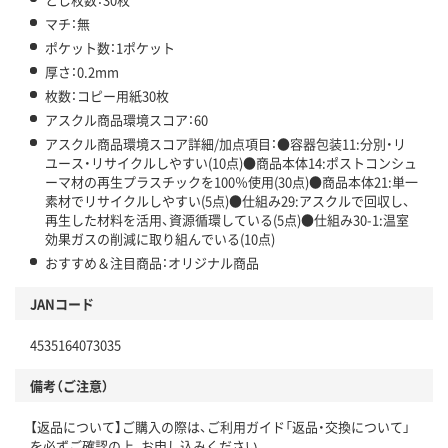
マチ：無
ポケット数：1ポケット
厚さ：0.2mm
枚数：コピー用紙30枚
アスクル商品環境スコア：60
アスクル商品環境スコア詳細/加点項目：●容器包装11:分別・リ
ユース・リサイクルしやすい(10点)●商品本体14:ポストコンシュ
ーマ材の再生プラスチックを100％使用(30点)●商品本体21:単一
素材でリサイクルしやすい(5点)●仕組み29:アスクルで回収し、
再生した材料を活用、資源循環している(5点)●仕組み30-1:温室
効果ガスの削減に取り組んでいる(10点)
おすすめ＆注目商品：オリジナル商品
JANコード
4535164073035
備考（ご注意）
【返品について】ご購入の際は、ご利用ガイド「返品・交換について」
を必ずご確認の上、お申し込みください。