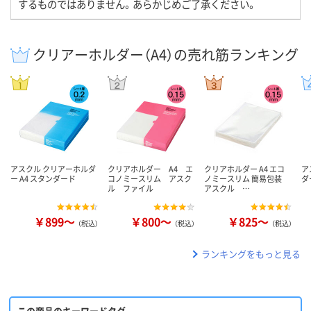
するものではありません。あらかじめご了承ください。
クリアーホルダー（A4）の売れ筋ランキング
アスクル クリアーホルダ
クリアホルダー A4 エ
クリアホルダー A4 エコ
ア
ー A4 スタンダード
コノミースリム アスク
ノミースリム 簡易包装
ダ
ル ファイル
アスクル …
￥899～
￥800～
￥825～
（税込）
（税込）
（税込）
ランキングをもっと見る
この商品のキーワードタグ