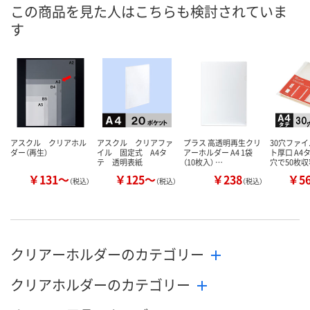
この商品を見た人はこちらも検討されていま
す
アスクル クリアホル
アスクル クリアファ
プラス 高透明再生クリ
30穴ファ
ダー（再生）
イル 固定式 A4タ
アーホルダー A4 1袋
ト厚口 A4
テ 透明表紙
（10枚入） …
穴で50枚
￥131～
￥125～
￥238
￥5
（税込）
（税込）
（税込）
クリアーホルダーのカテゴリー
クリアホルダーのカテゴリー