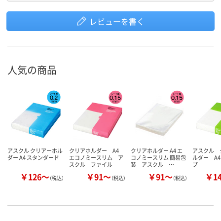
レビューを書く
人気の商品
アスクル クリアーホル
クリアホルダー A4
クリアホルダー A4 エ
アスクル 
ダー A4 スタンダード
エコノミースリム ア
コノミースリム 簡易包
ルダー A
スクル ファイル
装 アスクル …
プ
￥126～
￥91～
￥91～
￥1
（税込）
（税込）
（税込）