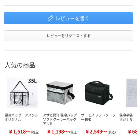
レビューを書く
レビューをリクエストする
人気の商品
保冷バッグ アスクル
アサヒ興洋 保冷バッグ
サーモス ソフトクーラ
保冷平袋 
オリジナル
ソフトクーラーバッグ
ー RFD
リジナル
アルミ
￥1,518～
￥1,198～
￥2,549～
￥6
（税込）
（税込）
（税込）