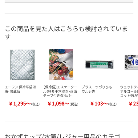
お申込番
NW07201
NW07202
NW07253
号
直送品
直送品
直送品
在庫
この商品を見た人はこちらも検討されていま
す
8月28日（金）まで
8月28日（金）まで
8月28日（金）
お届け日
数量
数量
数量
カゴへ
カゴへ
カ
エーワン 保冷平袋 冷
【保冷袋】エスケークー
プラス つづりひも
ウェット
凍・冷蔵品
ル（持ち手穴空き・両面
ウルシ先
アルコール
テープ付き保冷バ…
コット99.
￥1,295～
￥1,098～
￥103～
￥2
（税込）
（税込）
（税込）
おかずカップ/水筒/レジャー用品のカテゴ