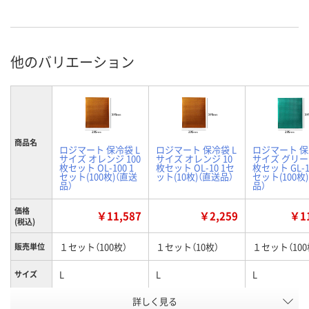
他のバリエーション
商品名
ロジマート 保冷袋 L
ロジマート 保冷袋 L
ロジマート 保
サイズ オレンジ 100
サイズ オレンジ 10
サイズ グリーン
枚セット OL-100 1
枚セット OL-10 1セ
枚セット GL-1
セット(100枚)（直送
ット(10枚)（直送品）
セット(100枚
品）
品）
価格
￥11,587
￥2,259
￥11
(税込)
１セット（100枚）
１セット（10枚）
１セット（100
販売単位
L
L
L
サイズ
詳しく見る
オレンジ
オレンジ
グリーン
カラー