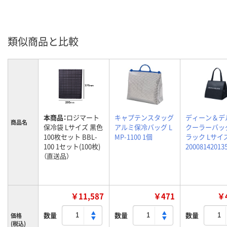
類似商品と比較
本商品：
ロジマート
キャプテンスタッグ
ディーン＆デ
商品名
保冷袋 Lサイズ 黒色
アルミ保冷バッグ L
クーラーバッ
100枚セット BBL-
MP-1100 1個
ラック Lサイ
100 1セット(100枚)
20008142013
（直送品）
￥11,587
￥471
￥4
数量
数量
数量
価格
(税込)