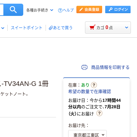
ヘルプ
各種お手続き
0
スイートポイント
あとで買う
カゴ
点
商品情報を印刷する
V34AN-G 1冊
在庫：
あり
希望の数量で在庫確認
ポケットノート。
お届け日：今から
17時間44
分以内
のご注文で、
7月28日
（火）
にお届け
お届け先：