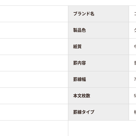
ブランド名
製品色
紙質
罫内容
罫線幅
本文枚数
罫線タイプ