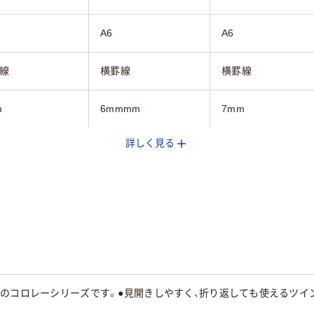
A6
A6
線
横罫線
横罫線
m
6mmmm
7mm
詳しく見る
～80枚未満
50～80枚未満
50～80枚未満
行
18行
マルチカラー／多色
ク系
ピンク系
セット
のコロレーシリーズです。●見開きしやすく、折り返しても使えるツイ