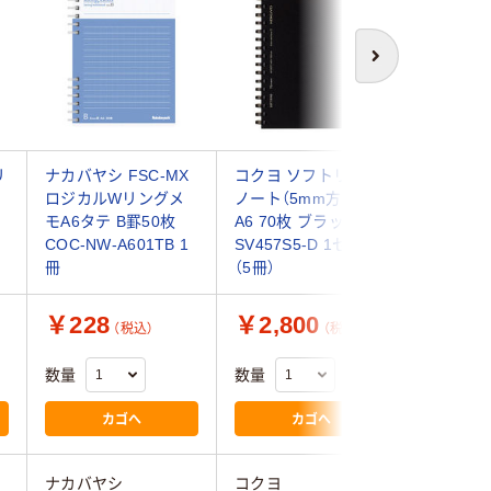
次へ
リ
ナカバヤシ FSC-MX
コクヨ ソフトリング
コクヨ 
ー
ロジカルWリングメ
ノート（5mm方眼罫）
インA6 5
モA6タテ B罫50枚
A6 70枚 ブラック ス-
T158B-
COC-NW-A601TB 1
SV457S5-D 1セット
冊)
冊
（5冊）
￥228
￥2,800
￥2,0
（税込）
（税込）
数量
数量
数量
カゴへ
カゴへ
ナカバヤシ
コクヨ
コクヨ