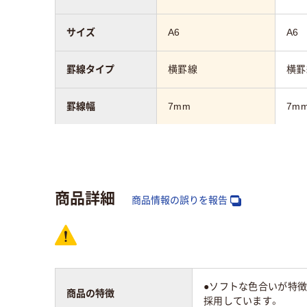
サイズ
A6
A6
罫線タイプ
横罫線
横罫
罫線幅
7mm
7m
枚数
50～80枚未満
50
行数
18行
18
商品詳細
商品情報の誤りを報告
カラーグループ
グリーン系
ピン
●ソフトな色合いが特徴
商品の特徴
採用しています。