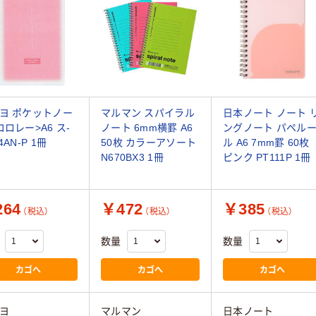
ヨ ポケットノー
マルマン スパイラル
日本ノート ノート 
コロレー>A6 ス-
ノート 6mm横罫 A6
ングノート パペル
4AN-P 1冊
50枚 カラーアソート
ル A6 7mm罫 60枚
N670BX3 1冊
ピンク PT111P 1冊
64
￥472
￥385
（税込）
（税込）
（税込）
数量
数量
カゴへ
カゴへ
カゴへ
ヨ
マルマン
日本ノート