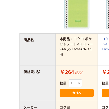
本商品：
コクヨ ポケ
コク
商品名
ットノート<コロレー
ト<
>A6 ス-TV34AN-G 1
TV3
冊
￥264
￥2
価格（税込）
（税込）
数量
数量
カゴへ
メーカー
コクヨ
コク