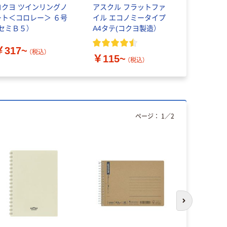
コクヨ ツインリングノ
アスクル フラットファ
【アウトレッ
ート＜コロレー＞ ６号
イル エコノミータイプ
カル】プラ
（セミＢ５）
A4タテ(コクヨ製造）
ーズリーフ 
ミB5 ドッ
￥317~
￥975~
（税込）
￥115~
（税込）
ページ：
1
／
2
次のスライド