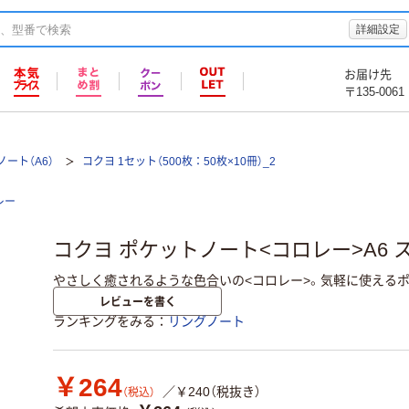
詳細設定
お届け先
〒135-0061
ート（A6）
コクヨ 1セット（500枚：50枚×10冊）_2
レー
コクヨ ポケットノート<コロレー>A6 ス-T
やさしく癒されるような色合いの<コロレー>。気軽に使える
レビューを書く
ランキングをみる
リングノート
￥264
／￥240（税抜き）
（税込）