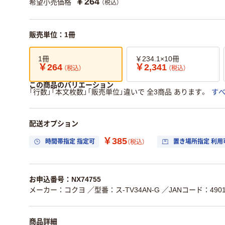
￥264
希望小売価格
（税込）
販売単位：1冊
1冊
￥234.1×10冊
￥264
￥2,341
（税込）
（税込）
この商品のバリエーション
「行数」「本文枚数」「販売単位」違いで 全3商品 あります。
す
配送オプション
￥385
時間帯指定 指定可
置き場所指定 利用
（税込）
お申込番号：NX74755
メーカー：コクヨ
／型番：ス-TV34AN-G
／JANコード：49014
商品詳細