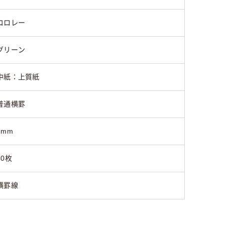
コロレー
グリーン
中紙：上質紙
普通横罫
7mm
50枚
横罫線