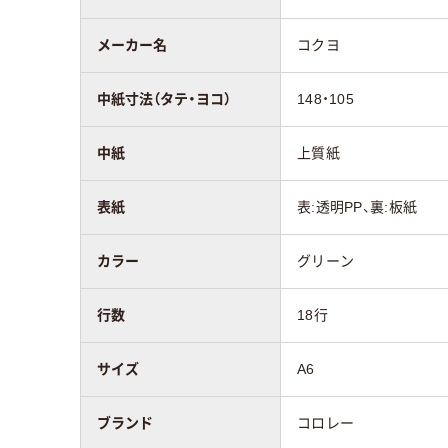
メーカー名
コクヨ
中紙寸法（タテ・ヨコ）
148・105
中紙
上質紙
表紙
表:透明PP、裏:板紙
カラー
グリーン
行数
18行
サイズ
A6
ブランド
コロレー