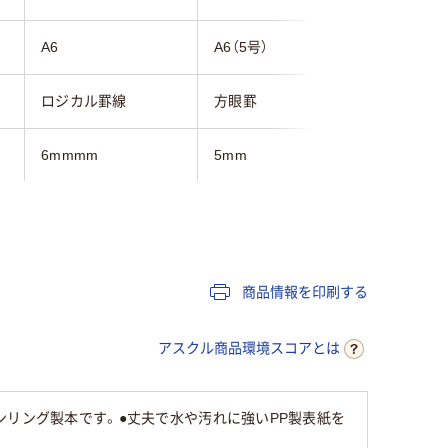
A6
A6（5号）
5号（A6）
ロジカル罫線
方眼罫
横罫線
6mmmm
5mm
6mm
50～80枚未満
70枚
50～80
20行行
20行
商品情報を印刷する
ブルー系
ブラック系
レッド系
アスクル商品環境スコアとは
ンリング製本です。●丈夫で水や汚れに強いPP製表紙を