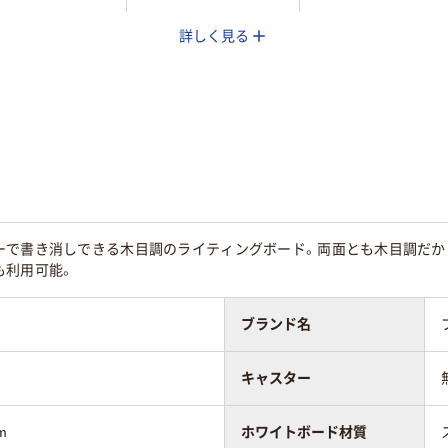
詳しく見る
水性塗装鋼板（両面
チール/無地）
500～1000mm未満
ーで書き消しできる木目調のライティングボード。両面とも木目調だか
1500mm以上
も利用可能。
ブランド名
キャスター
0mm
1534mm
1790mm
m
ホワイトボード材質