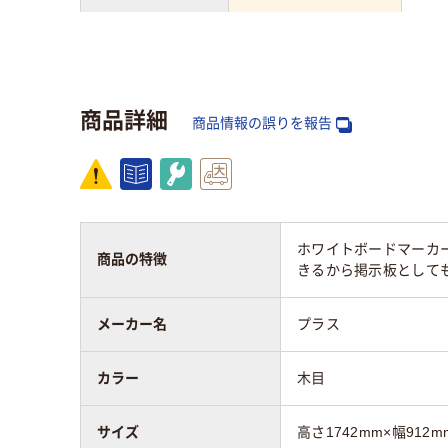
ホワイトボード材
質
スチールタイプ（塗装
鋼板）
商品詳細
商品情報の誤りを報告
板面有効寸法（幅）
500～1000mm未満
ホワイトボードマーカ
板面有効寸法（高
商品の特徴
1500mm以上
きるから掲示板として
さ）
メーカー名
プラス
ホワイトボード面
両面（無地／無地）
数
カラー
木目
高さ：mm
1742mm
180
サイズ
高さ1742mm×幅912m