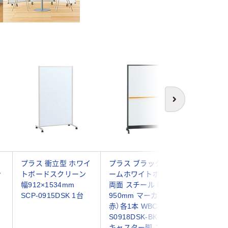
次へ
プラス 衝立型 ホワイ
プラス ブラックフレ
【組立設
ン
トボードスクリーン
ームホワイトボード
PWJ片
幅912×1534mm
両面 スチール 幅
ティショ
SCP-0915DSK 1台
950mm マーカー（黒・
ボード1
赤）各1本 WBC-
964×58
S0918DSK-BK 1台
イビーブル
）
キャスター脚 ストッ
0915BS