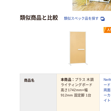
類似商品と比較
類似スペック品を探す
人
本商品：
プラス 木調
Net
商品名
ライティングボード
ード
高さ1742mm×幅
両面
912mm 固定脚 1台
ーカ
イト