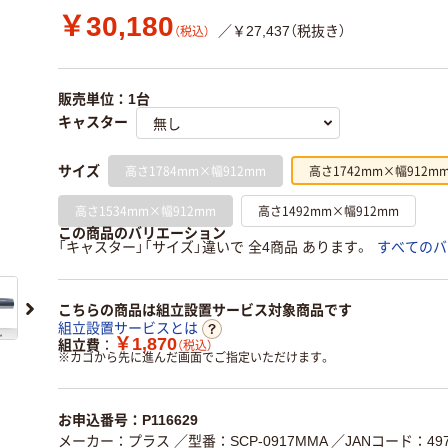
￥30,180
／￥27,437（税抜き）
（税込）
販売単位：1台
キャスター
高さ1784mm×幅912mm
高さ1742mm×幅912m
サイズ
高さ1534mm×幅912mm
高さ1492mm×幅912mm
この商品のバリエーション
「キャスター」「サイズ」違いで 全4商品 あります。
すべてのバ
こちらの商品は組立設置サービス対象商品です
組立設置サービスとは
￥1,870
組立費
（税込）
※
カゴから先に進んだ画面でご指定いただけます。
お申込番号：P116629
メーカー：プラス
／型番：SCP-0917MMA
／JANコード：4977