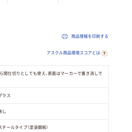
【片面】
ス
（スチール
スチール
面】クロ
商品情報を印刷する
テル）
アスクル商品環境スコアとは
500～1000mm未満
500～1
ら間仕切りとしても使え、表面はマーカーで書き消しで
1500mm以上
1000～
プラス
両面（無地／無地）
無し
1534mm
1840mm
1500mm
スチールタイプ（塗装鋼板）