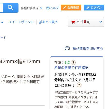
ヘルプ
各種お手続き
0
スイートポイント
あとで買う
カゴ
点
ボード
商品情報を印刷する
2mm×幅912mm
在庫：
9点
希望の数量で在庫確認
お届け日：今から
17時間23
グボード。両面とも木目調だ
分以内
のご注文で、
7月22日
から掲示板としても利用可
（水）
にお届け
※組立設置サービスを申込みます
とお届け日が変更になります。詳
しくは、「組立設置サービスお申込
み画面」でご確認ください。