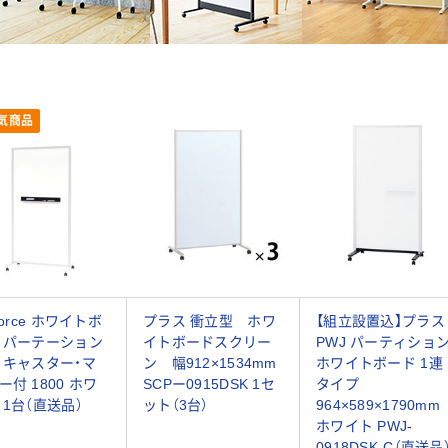
気商品
force ホワイトボ
プラス 衝立型 ホワ
【組立設置込】プラス
 パーテーション
イトボードスクリー
PWJ パーティショ
 キャスター・マ
ン 幅912×1534mm
ホワイトボード 1連
ー付 1800 ホワ
SCPー0915DSK 1セ
タイプ
 1台（直送品）
ット（3台）
964×589×1790mm
ホワイト PWJ-
0918DSK-C（直送品