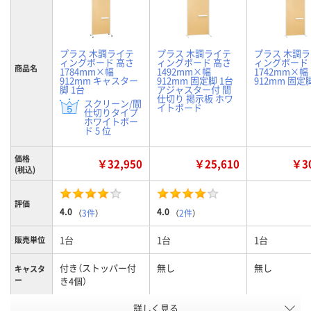
プラス 木調ライテ
プラス 木調ライテ
プラス 木調
ィングボード 高さ
ィングボード 高さ
ィングボード
商品名
1784mm×幅
1492mm×幅
1742mm×幅
912mm キャスター
912mm 固定脚 1台
912mm 固定
脚 1台
アジャスター付 間
仕切り 掲示板 ホワ
スクリーン/間
イトボード
仕切りタイプ
ホワイトボー
ド 5 位
価格
￥32,950
￥25,610
￥30
(税込)
評価
4.0
4.0
（
3件
）
（
2件
）
1台
1台
1台
販売単位
付き（ストッパー付
無し
無し
キャスタ
ー
き4個）
詳しく見る
高さ1784mm×幅
高さ1492mm×幅
高さ1742m