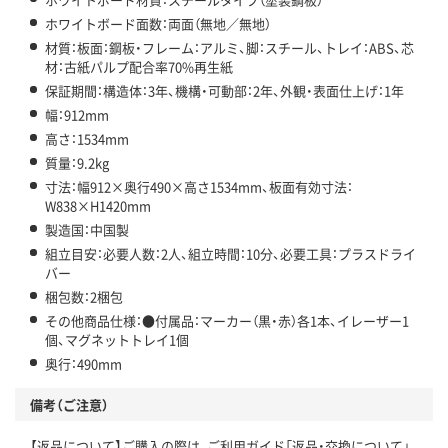
ホワイトボード面数：両面（無地／無地）
材質：板面：鋼板・フレーム：アルミ、脚：スチール、トレイ：ABS、芯
材：古紙パルプ配合率70%再生紙
保証期間：構造体：3年、機構・可動部：2年、外観・表面仕上げ：1年
幅：912mm
高さ：1534mm
質量：9.2kg
寸法：幅912×奥行490×高さ1534mm、板面有効寸法：
W838×H1420mm
製造国：中国製
組立目安：必要人数：2人、組立時間：10分、必要工具：プラスドライ
バー
梱包数：2梱包
その他商品仕様：●付属品：マーカー（黒・赤）各1本、イレーザー1
個、マグネットトレイ1個
奥行：490mm
備考（ご注意）
【返品について】ご購入の際は、ご利用ガイド「返品・交換について」