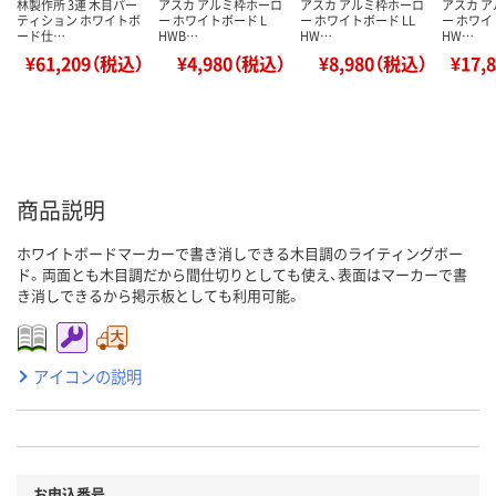
林製作所 3連 木目パー
アスカ アルミ枠ホーロ
アスカ アルミ枠ホーロ
アスカ 
ティション ホワイトボ
ー ホワイトボード L
ー ホワイトボード LL
ー ホワイ
ード仕…
HWB…
HW…
HW…
¥61,209（税込）
¥4,980（税込）
¥8,980（税込）
¥17,
商品説明
ホワイトボードマーカーで書き消しできる木目調のライティングボー
ド。両面とも木目調だから間仕切りとしても使え、表面はマーカーで書
き消しできるから掲示板としても利用可能。
アイコンの説明
お申込番号