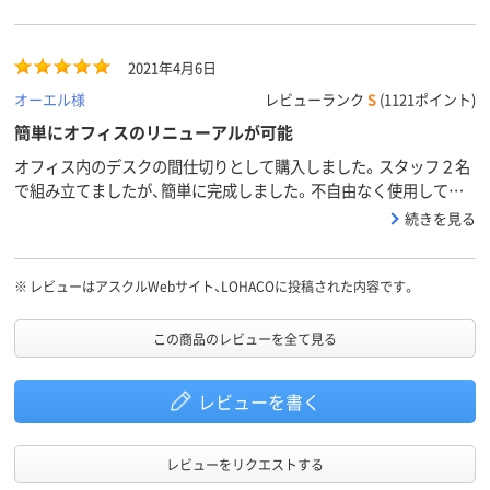
カラーグ
ブラウン系
ブラック系
ループ
2021年4月6日
9.2kg
15.0kg
16.8kg
質量
オーエル様
レビューランク
S
(1121ポイント)
簡単にオフィスのリニューアルが可能
オフィス内のデスクの間仕切りとして購入しました。スタッフ２名
で組み立てましたが、簡単に完成しました。不自由なく使用してい
ます。
続きを見る
※
レビューはアスクルWebサイト、LOHACOに投稿された内容です。
この商品のレビューを全て見る
レビューを書く
レビューをリクエストする