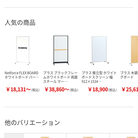
人気の商品
Netforce FLEX BOARD
プラス ブラックフレー
プラス 衝立型 ホワイト
プラス 木
ホワイトボード パー…
ムホワイトボード 両面
ボードスクリーン 幅
グボード
スチール マー…
912×1534…
￥18,131～
￥38,860～
￥18,900
￥25,6
（税込）
（税込）
（税込）
他のバリエーション