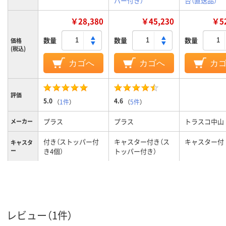
パー付き）
台（直送品）
￥28,380
￥45,230
￥52
数量
数量
数量
価格
(税込)
カゴへ
カゴへ
カ
評価
5.0
4.6
（
1件
）
（
5件
）
プラス
プラス
トラスコ中山
メーカー
付き（ストッパー付
キャスター付き（ス
キャスター付
キャスタ
ー
き4個）
トッパー付き）
ホワイト
スチールタイプ（塗
スチール
ボード材
装鋼板）
質
ホワイト
両面（無地／無地）
両面（無地／無地）
ボード面
レビュー（1件）
数