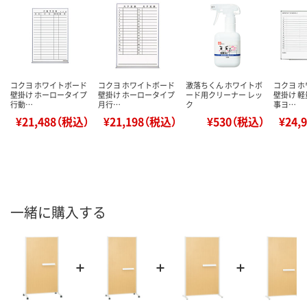
コクヨ ホワイトボード
コクヨ ホワイトボード
激落ちくん ホワイトボ
コクヨ 
壁掛け ホーロータイプ
壁掛け ホーロータイプ
ード用クリーナー レッ
壁掛け 軽
行動…
月行…
ク
事ヨ…
¥21,488（税込）
¥21,198（税込）
¥530（税込）
¥24,
一緒に購入する