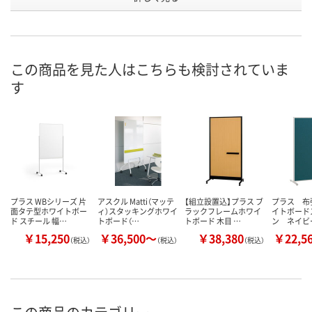
サイズ
912mm
912mm
912mm
お申込番
P116631
P116628
P116629
号
この商品を見た人はこちらも検討されていま
8点
6点
8点
在庫
す
8月11日（火）
8月11日（火）
8月11日（火）
お届け日
数量
数量
数量
カゴへ
カゴへ
カ
プラス WBシリーズ 片
アスクル Matti（マッテ
【組立設置込】プラス ブ
プラス 布
面タテ型ホワイトボー
ィ）スタッキングホワイ
ラックフレームホワイ
イトボード
ド スチール 幅…
トボード（…
トボード 木目 …
ン ネイビ
￥15,250
￥36,500～
￥38,380
￥22,5
（税込）
（税込）
（税込）