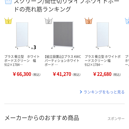
スクリーン/間仕切りタイプホワイトボー
ドの売れ筋ランキング
プラス 衝立型 ホワイト
【組立設置込】プラス KWC
プラス 衝立型 ホワイトボ
プ
ボードスクリーン 幅
パーティションホワイト
ードスクリーン 幅
ホ
912×1784…
ボード …
912×1784…
ー
￥66,300
￥41,270
￥22,680
（税込）
（税込）
（税込）
ランキングをもっと見る
メーカーからのおすすめ商品
スポンサー