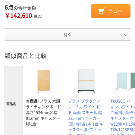
6点
の合計金額
カゴへ
￥142,610
（税込）
開く
類似商品と比較
本商品：
プラス 木調
プラス ブラックフ
TRUSCO パ
商品名
ライティングボード
レームホワイトボー
ョンホワイト
高さ1534mm×幅
ド 両面 スチール 幅
片面掲示板タ
912mm キャスター
1250mm マーカー
キャスター付
脚 1台
（黒・赤）各1本 1台 キ
W1200×H150
ャスター脚（ストッ
TKW1215BSK-