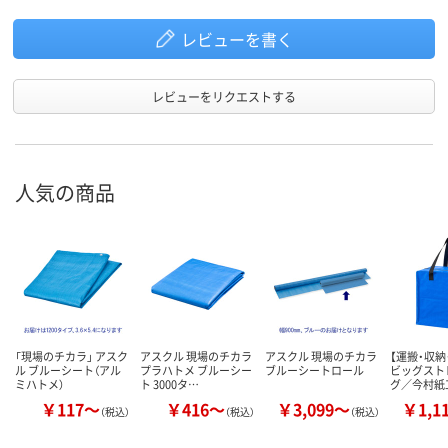
レビューを書く
レビューをリクエストする
人気の商品
「現場のチカラ」 アスク
アスクル 現場のチカラ
アスクル 現場のチカラ
【運搬・収納
ル ブルーシート（アル
プラハトメ ブルーシー
ブルーシートロール
ビッグスト
ミハトメ）
ト 3000タ…
グ／今村紙
￥117～
￥416～
￥3,099～
￥1,1
（税込）
（税込）
（税込）