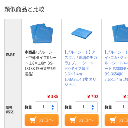
類似商品と比較
本商品：
ブルーシー
【ブルーシート】 ア
【ブルーシート
商品名
ト中薄タイプKシー
スクル 「現場のチカ
イ・エム・ジェ
ト 1.8×1.8m BS-
ラ」 ブルーシート
ルーシート 中
1818K 熱田資材（直
900タイプ薄手
ート #2000
送品）
3.6×5.4m
BS-3654(K)
10BA3654 1枚 オリ
3.6×5.4m 1
ジナル
￥335
￥702
￥1
数量
数量
数量
価格
(税込)
カゴへ
カゴへ
カ