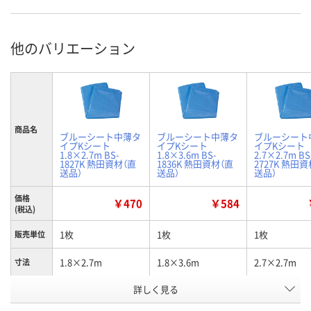
他のバリエーション
商品名
ブルーシート中薄タ
ブルーシート中薄タ
ブルーシート
イプKシート
イプKシート
イプKシート
1.8×2.7m BS-
1.8×3.6m BS-
2.7×2.7m BS
1827K 熱田資材（直
1836K 熱田資材（直
2727K 熱田
送品）
送品）
送品）
価格
￥470
￥584
(税込)
1枚
1枚
1枚
販売単位
1.8×2.7m
1.8×3.6m
2.7×2.7m
寸法
お申込番
詳しく見る
P195676
P195677
P195681
号