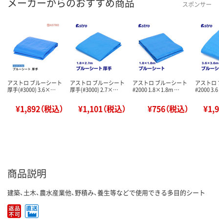
メーカーからのおすすめ商品
スポンサー
アストロ ブルーシート
アストロ ブルーシート
アストロ ブルーシート
アストロ
厚手(#3000) 3.6×…
厚手(#3000) 2.7×…
#2000 1.8×1.8m …
#2000 3.
¥1,892（税込）
¥1,101（税込）
¥756（税込）
¥1,
商品説明
建築、土木、農水産業他、野積み、養生等などで使用できる多目的シート