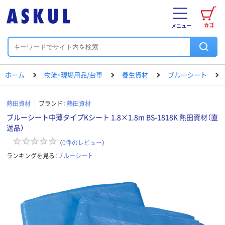
カゴ
メニュー
ホーム
物流・現場用品/台車
養生資材
ブルーシート
熱田資材
ブランド：
熱田資材
ブルーシート中薄タイプKシート 1.8×1.8m BS-1818K 熱田資材（直
送品）
（
0
件のレビュー
）
ランキングを見る：
ブルーシート