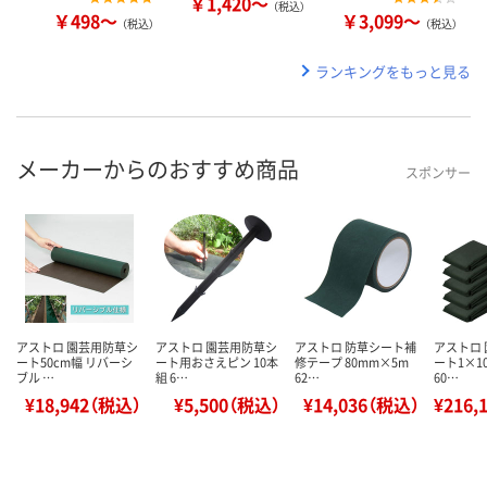
￥1,420～
（税込）
￥498～
￥3,099～
（税込）
（税込）
ランキングをもっと見る
メーカーからのおすすめ商品
スポンサー
アストロ 園芸用防草シ
アストロ 園芸用防草シ
アストロ 防草シート補
アストロ
ート50cm幅 リバーシ
ート用おさえピン 10本
修テープ 80mm×5m
ート1×10
ブル …
組 6…
62…
60…
¥18,942（税込）
¥5,500（税込）
¥14,036（税込）
¥216,