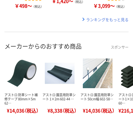
￥1,420～
（税込）
￥498～
￥3,099～
（税込）
（税込）
ランキングをもっと見る
メーカーからのおすすめ商品
スポンサー
アストロ 防草シート補
アストロ 園芸用防草シ
アストロ 園芸用防草シ
アストロ
修テープ 80mm×5m
ート 1×2m 602-44 …
ート 50cm幅 602-58…
ート1×10
62…
60…
¥14,036（税込）
¥8,338（税込）
¥14,036（税込）
¥216,