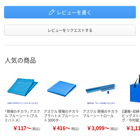
レビューを書く
レビューをリクエストする
人気の商品
「現場のチカラ」 アスク
アスクル 現場のチカラ
アスクル 現場のチカラ
【運搬・収納
ル ブルーシート（アル
プラハトメ ブルーシー
ブルーシートロール
ビッグスト
ミハトメ）
ト 3000タ…
グ／今村紙
￥117～
￥416～
￥3,099～
￥1,1
（税込）
（税込）
（税込）