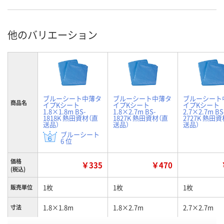
他のバリエーション
ブルーシート中薄タ
ブルーシート中薄タ
ブルーシート
商品名
イプKシート
イプKシート
イプKシート
1.8×1.8m BS-
1.8×2.7m BS-
2.7×2.7m BS
1818K 熱田資材（直
1827K 熱田資材（直
2727K 熱田
送品）
送品）
送品）
ブルーシート
6 位
価格
￥335
￥470
(税込)
1枚
1枚
1枚
販売単位
1.8×1.8m
1.8×2.7m
2.7×2.7m
寸法