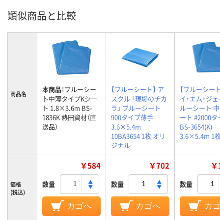
類似商品と比較
本商品：
ブルーシー
【ブルーシート】 ア
【ブルーシート
商品名
ト中薄タイプKシー
スクル 「現場のチカ
イ・エム・ジェ
ト 1.8×3.6m BS-
ラ」 ブルーシート
ルーシート 中
1836K 熱田資材（直
900タイプ薄手
ート #2000
送品）
3.6×5.4m
BS-3654(K)
10BA3654 1枚 オリ
3.6×5.4m 1
ジナル
￥584
￥702
￥1
数量
数量
数量
価格
(税込)
カゴへ
カゴへ
カ