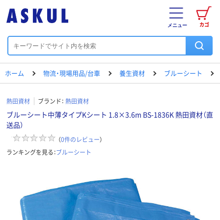
カゴ
メニュー
ホーム
物流・現場用品/台車
養生資材
ブルーシート
熱田資材
ブランド：
熱田資材
ブルーシート中薄タイプKシート 1.8×3.6m BS-1836K 熱田資材（直
送品）
（
0
件のレビュー
）
ランキングを見る：
ブルーシート