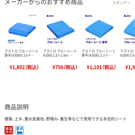
メーカーからのおすすめ商品
スポンサー
アストロ ブルーシート
アストロ ブルーシート
アストロ ブルーシート
アストロ
厚手(#3000) 3.6×…
#2000 1.8×1.8m …
厚手(#3000) 2.7×…
#2000 3.
¥1,892（税込）
¥756（税込）
¥1,101（税込）
¥1,
商品説明
建築、土木、農水産業他、野積み、養生等などで使用できる多目的シート