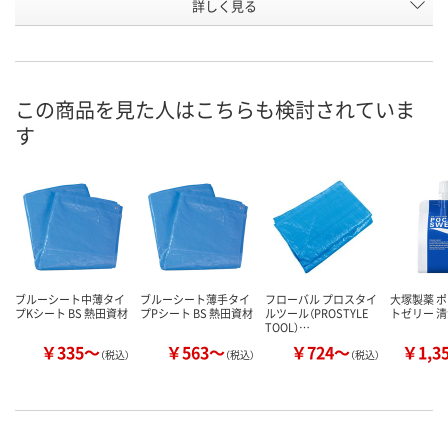
お申込番
詳しく見る
P195674
P195676
P195681
号
直送品
直送品
直送品
在庫
8月21日（金）まで
8月21日（金）まで
8月21日（金）
お届け日
この商品を見た人はこちらも検討されていま
す
数量
数量
数量
カゴへ
カゴへ
カ
ブルーシート中薄タイ
ブルーシート薄手タイ
フローバル プロスタイ
大塚製薬 
プKシート BS 熱田資材
プPシート BS 熱田資材
ルツール（PROSTYLE
トゼリー 
TOOL）…
￥335～
￥563～
￥724～
￥1,3
（税込）
（税込）
（税込）