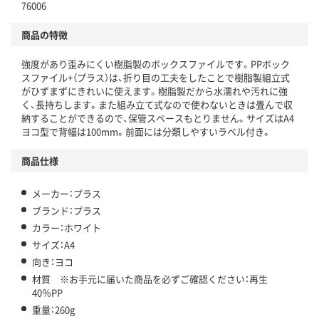
76006
商品の特徴
強度があり歪みにくい樹脂製のボックスファイルです。PPボック
スファイル+（プラス）は、折り目の工夫をしたことで樹脂製組立式
がひずまずにきれいに使えます。樹脂製だから水濡れや汚れに強
く、長持ちします。また組み立て式なので使わないときは畳んで収
納することができるので、保管スペースもとりません。サイズはA4
ヨコ型で背幅は100mm。前面には分類しやすいラベル付き。
商品仕様
メーカー：プラス
ブランド：プラス
カラー：ホワイト
サイズ：A4
向き：ヨコ
材質 ※お手元に届いた商品を必ずご確認ください：再生
40％PP
重量：260g