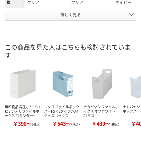
クリア
クリア
ネイビー
色
お申込番
詳しく見る
E910061
E759605
2346417
号
3点
あり
4点
在庫
この商品を見た人はこちらも検討されていま
8月9日（日）
8月9日（日）
8月9日（日）
お届け日
す
数量
数量
数量
カゴへ
カゴへ
カ
無印良品 再生ポリプロ
コクヨ ファイルボック
ナカバヤシ ファイルボ
ナカバヤシ
ピレン入りファイルボ
スーFS＜Eタイプ＞A4
ックス オフホワイト
ボックス 
ックス スタンダー…
ジャスボックス
A4ヨコ
￥390～
￥543～
￥439～
￥4
（税込）
（税込）
（税込）