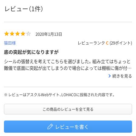
100
背幅155mm、155
155
背幅
レビュー（1件）
ヨコ
ヨコ
ヨコ
向き
2020年1月13日
猫田様
レビューランク
C
(29ポイント)
底の突起が気になりますが
シールの張替えを考えてこちらを選びました。組み立てはちょっと
難儀で底面に突起が出てしまうので場合によっては棚板に傷が付く
可能性があるかもしれません。
続きを見る
※
レビューはアスクルWebサイト、LOHACOに投稿された内容です。
この商品のレビューを全て見る
レビューを書く