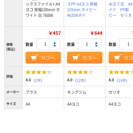
ックスファイル+ A4
スPP A4ヨコ 背幅
み立て式 A
ヨコ 背幅100mm ホ
155mm ネイビー
イド PP製
ワイト 白 76006
4635Nネイ
ビー セリオ
￥457
￥644
数量
数量
数量
価格
(税込)
カゴへ
カゴへ
カ
評価
4.0
4.0
4.0
（
1件
）
（
12件
）
（
19件
）
プラス
キングジム
セリオ
メーカー
A4
A4ヨコ
A4ヨコ
サイズ
ホワイト系
ネイビー系
ブルー系、青
カラーグ
ループ
系、青