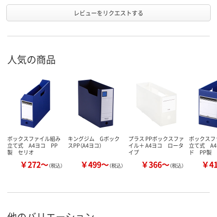
レビューをリクエストする
人気の商品
ボックスファイル組み
キングジム Gボック
プラス PPボックスファ
ボックスフ
立て式 A4ヨコ PP
スPP（A4ヨコ）
イル＋ A4ヨコ ロータ
立て式 A
製 セリオ
イプ
ド PP製
￥272～
￥499～
￥366～
￥4
（税込）
（税込）
（税込）
他のバリエーション