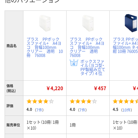
プラス PPボック
プラス PPボック
プラス PPボ
スファイル+ A4ヨ
スファイル+ A4ヨ
ファイル+ A4
商品名
コ 背幅100mm
コ 背幅100mm
幅100mm 
クリアー 透明 10
クリアー 透明
紺 10冊 76005
冊 76008
76008
ボックスファ
イル（ヨコ型・
PP製組み立て
タイプ） 4 位
価格
￥4,220
￥457
￥4
(税込)
評価
4.0
4.0
4.5
（
7件
）
（
7件
）
（
10件
）
1セット（10冊：1冊
1セット（10冊
1冊
販売単位
×10）
×10）