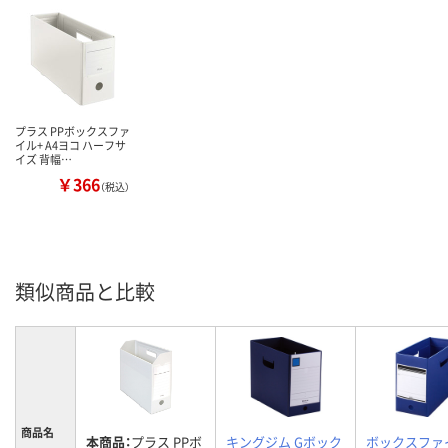
プラス PPボックスファ
イル+ A4ヨコ ハーフサ
イズ 背幅…
￥366
（税込）
類似商品と比較
商品名
本商品：
プラス PPボ
キングジム Gボック
ボックスファ