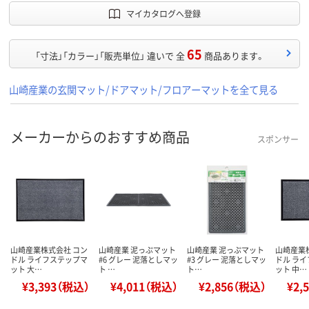
マイカタログへ登録
65
「寸法」「カラー」「販売単位」 違いで 全
商品あります。
山崎産業の玄関マット/ドアマット/フロアーマットを全て見る
メーカーからのおすすめ商品
スポンサー
山崎産業株式会社 コン
山崎産業 泥っぷマット
山崎産業 泥っぷマット
山崎産業
ドル ライフステップマ
#6 グレー 泥落としマッ
#3 グレー 泥落としマッ
ドル ラ
ット 大…
ト …
ト…
ット 中…
¥3,393（税込）
¥4,011（税込）
¥2,856（税込）
¥2,