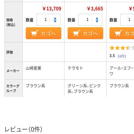
￥13,709
￥3,665
￥5
数量
数量
数量
価格
(税込)
カゴへ
カゴへ
カ
評価
3.5
（
4件
）
山崎産業
テラモト
アール・エフ
メーカー
ワ
ブラウン系
グリーン系、ピンク
ブラウン系
カラーグ
ループ
系、ブラウン系
3.8kg
質量
レビュー（0件）