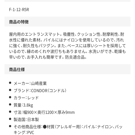
F-1-12-R5R
商品の特徴
屋内用のエントランスマット。吸塵性、クッション性、耐摩耗性、耐
水性に優れた素材。パイルにはナイロンを使用しているので、汚れ
に強く、耐久性もバツグン。また、ベースには厚いシートを採用して
いるので、縁のめくれや波打ちもありません。水洗いができ、乾燥も
早いので、お手入れも簡単です。防炎適合品。
商品仕様
メーカー：山崎産業
ブランド：CONDOR（コンドル）
カラー：レッド
質量：3.8kg
寸法：幅900×奥行1200×厚み9mm
製造国：日本製
その他商品仕様：●材質（アレルギー用）：パイル：ナイロン、バッ
キング：PVC