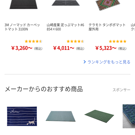
3M ノーマッド カーペッ
山崎産業 泥っぷマット#6
テラモト タンポポマット
山
トマット 3100N
854×600
屋外用
ク
￥3,260～
￥4,011～
￥5,323～
（税込）
（税込）
（税込）
ランキングをもっと見る
メーカーからのおすすめ商品
スポンサー