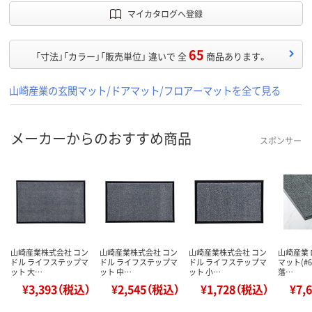
マイカタログへ登録
65
「寸法」「カラー」「販売単位」 違いで 全
商品あります。
山崎産業の玄関マット/ドアマット/フロアーマットを全て見る
メーカーからのおすすめ商品
スポンサー
山崎産業株式会社 コン
山崎産業株式会社 コン
山崎産業株式会社 コン
山崎産業
ドル ライフステップマ
ドル ライフステップマ
ドル ライフステップマ
マット(#6
ット 大…
ット 中…
ット 小…
落…
¥3,393（税込）
¥2,545（税込）
¥1,728（税込）
¥7,