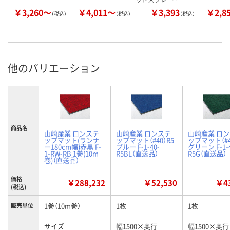
￥3,260～
￥4,011～
￥3,393
￥2,8
（税込）
（税込）
（税込）
他のバリエーション
商品名
山崎産業 ロンステ
山崎産業 ロンステ
山崎産業 ロ
ップマット(ランナ
ップマット（#40）R5
ップマット（#4
ー180cm幅)赤黒 F-
ブルー F-1-40-
グリーン F-1-4
1-RW-RB 1巻(10m
R5BL（直送品）
R5G（直送品）
巻)（直送品）
価格
￥288,232
￥52,530
￥43
(税込)
1巻（10m巻）
1枚
1枚
販売単位
サイズ
幅1500×奥行
幅1500×奥行