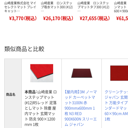
山崎産業株式会社 マイ
山崎産業 ロンステッ
山崎産業 ロンステッ
山崎産業
セレクトマット プレイ
プ吸水マット300 (#12)
プマットタフ300 (#12)
ンマット
キャット…
…
…
600×90
¥3,770（税込）
¥26,170（税込）
¥27,655（税込）
¥61,
類似商品と比較
本商品：
山崎産業 ロ
【屋内用】3M ノーマ
クリーンテッ
商品名
ンステップマット
ッド カーペットマ
ジャパン 玄
(#12)R5レッド 泥落
ット3100N 赤
ト 万能タイプ
としマット 除塵 屋
900mmx600mm 1
ンダードマッ
内マット 玄関マッ
枚 N3 RED
60×90cm AM
ト 防炎 900×1200
900X600N スリーエ
1枚
ｍｍ 1枚
ム ジャパン