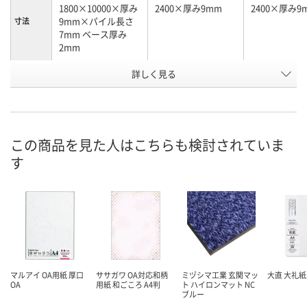
1800×10000×厚み
2400×厚み9mm
2400×厚み9
9mm×パイル長さ
寸法
7mm ベース厚み
2mm
詳しく見る
レッド／ブラック
R5-BLブルー
R5-Gグリーン
カラー
お申込番
E658385
P225363
P225365
号
直送品
直送品
直送品
在庫
この商品を見た人はこちらも検討されていま
す
8月26日（水）まで
8月26日（水）まで
お届け日
数量
数量
お取り扱い終
した
カゴへ
カゴへ
マルアイ OA用紙 厚口
ササガワ OA対応和柄
ミヅシマ工業 玄関マッ
大直 大礼紙
OA
用紙 和ごころ A4判
ト ハイロンマット NC
ブルー