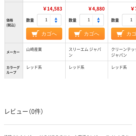
￥14,583
￥4,880
￥7
数量
数量
数量
価格
(税込)
カゴへ
カゴへ
カ
山崎産業
スリーエム ジャパ
クリーンテッ
メーカー
ン
ジャパン
レッド系
レッド系
レッド系
カラーグ
ループ
3.8kg
1.9kg
1.24Kg
質量
レビュー（0件）