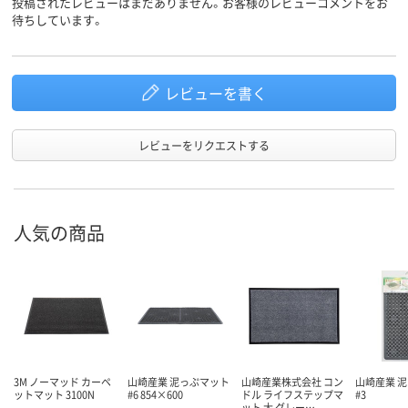
投稿されたレビューはまだありません。お客様のレビューコメントをお
待ちしています。
レビューを書く
レビューをリクエストする
人気の商品
3M ノーマッド カーペ
山崎産業 泥っぷマット
山崎産業株式会社 コン
山崎産業 
ットマット 3100N
#6 854×600
ドル ライフステップマ
#3
ット 大 グレー…