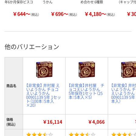
年6か月保存ビスコ
うかん
め合わせ 6種類
（キャップ付
￥644～
￥696～
￥4,180～
￥3
（税込）
（税込）
（税込）
他のバリエーション
【非常食】 井村屋 え
【非常食】井村屋 チ
【非常食】 井村
商品名
いようかん チョコ
ョコえいようかん
いようかん 
えいようかん
5年保存1セット（25
えいようかん
00901139 5年 1セッ
本：5本入×5）
00901139 5年
ト（100本：5本入
本入）
×20）
価格
￥16,114
￥4,066
(税込)