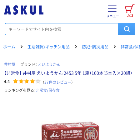
カゴ
メニュー
ホーム
生活雑貨/キッチン用品
防犯・防災用品
非常食/保
井村屋
ブランド：
えいようかん
【非常食】 井村屋 えいようかん 2453 5年 1箱（100本：5本入×20組）
4.4
（
37
件のレビュー
）
ランキングを見る：
非常食/保存食