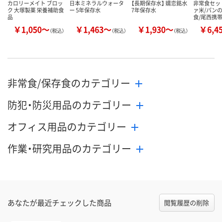
カロリーメイト ブロッ
日本ミネラルウォータ
【長期保存水】 嬬恋銘水
非常食セット
ク 大塚製薬 栄養補助食
ー 5年保存水
7年保存水
ァ米/パン
品
食/尾西携
￥1,050～
￥1,463～
￥1,930～
￥6,4
（税込）
（税込）
（税込）
非常食/保存食のカテゴリー
防犯・防災用品のカテゴリー
オフィス用品のカテゴリー
作業・研究用品のカテゴリー
あなたが最近チェックした商品
閲覧履歴の削除