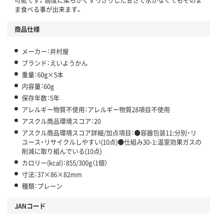
アスクル商品環境スコア詳細／加点項目
」で確認できます。
ま食べる事が出来ます。
商品仕様
メーカー：井村屋
ブランド：えいようかん
重量：60g×5本
内容量：60g
保存年数：5年
アレルギー物質不使用：アレルギー物質28項目不使用
アスクル商品環境スコア：20
アスクル商品環境スコア詳細/加点項目：●容器包装11:分別・リ
ユース・リサイクルしやすい(10点)●仕組み30-1:温室効果ガスの
削減に取り組んでいる(10点)
カロリー(kcal)：855/300g（1個）
寸法：37×86×82mm
種類：プレーン
JANコード