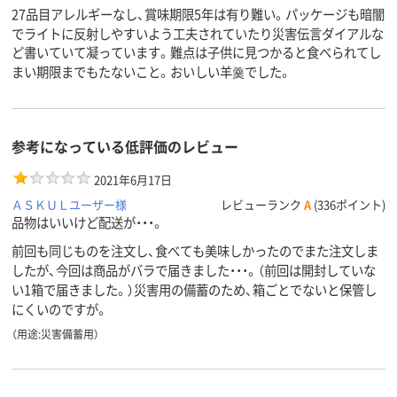
27品目アレルギーなし、賞味期限5年は有り難い。パッケージも暗闇
でライトに反射しやすいよう工夫されていたり災害伝言ダイアルな
ど書いていて凝っています。難点は子供に見つかると食べられてし
まい期限までもたないこと。おいしい羊羹でした。
参考になっている低評価のレビュー
2021年6月17日
ＡＳＫＵＬユーザー様
レビューランク
A
(336ポイント)
品物はいいけど配送が・・・。
前回も同じものを注文し、食べても美味しかったのでまた注文しま
したが、今回は商品がバラで届きました・・・。（前回は開封していな
い1箱で届きました。）災害用の備蓄のため、箱ごとでないと保管し
にくいのですが。
（用途:災害備蓄用）