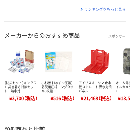
ランキングをもっと見る
メーカーからのおすすめ商品
スポンサー
【防災セット】キングジ
小杉善 【1枚ずつ圧縮】
アイリスオーヤマ 止水
オーム電
ム 災害暑さ対策セッ
防災用圧縮ロングタオ
板 ストレート 洪水対策
イルカメラ 
ト 熱中対…
ル3枚組…
パネル…
1…
¥3,700（税込）
¥516（税込）
¥21,468（税込）
¥13,
類似商品と比較