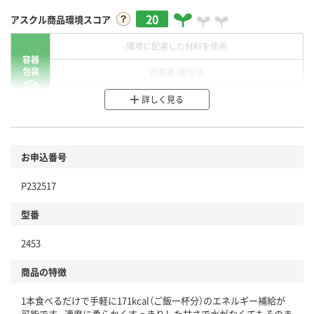
20
アスクル商品環境スコア
環境に配慮した材料を使用
容器
包装
省資源・無包装
分別・リサイクルしやすい設計
詳しく見る
環境に配慮した材料を使用
商品
お申込番号
本体
省資源・省エネ・節水
P232517
分別・リサイクルしやすい設計
型番
独自の回収スキームがある
仕組
2453
アスクルで資源循環している
商品の特徴
温室効果ガスなどの削減
1本食べるだけで手軽に171kcal（ご飯一杯分）のエネルギー補給が
この商品の環境配慮ポイントです。下記商品詳細「
可能です。適度に柔らかくすっきりした甘さで水がなくてもそのま