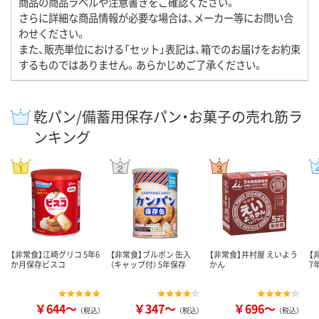
商品の商品ラベルや注意書きをご確認ください。
さらに詳細な商品情報が必要な場合は、メーカー等にお問い合
わせください。
また、販売単位における「セット」表記は、箱でのお届けをお約束
するものではありません。あらかじめご了承ください。
乾パン/備蓄用保存パン・お菓子の売れ筋ラ
ンキング
【非常食】江崎グリコ 5年6
【非常食】ブルボン 缶入
【非常食】井村屋 えいよう
【
か月保存ビスコ
（キャップ付） 5年保存
かん
7
￥644～
￥347～
￥696～
（税込）
（税込）
（税込）