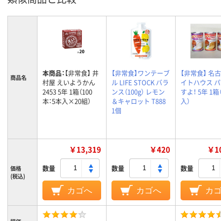
本商品：
【非常食】 井
【非常食】ワンテーブ
【非常食】 名
商品名
村屋 えいようかん
ル LIFE STOCK バラ
イトハウス 
2453 5年 1箱（100
ンス（100g） レモン
すよ！ 5年 1箱
本：5本入×20組）
＆キャロット T888
入）
1個
￥13,319
￥420
￥10
数量
数量
数量
価格
(税込)
カゴへ
カゴへ
カ