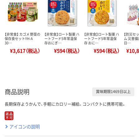
【非常食】 カゴメ 野菜の
【非常食】ロート製薬 ハ
【非常食】ロート製薬 ハ
【防災セッ
保存食セットYH-A
ートフード5年常温保
ートフード5年常温保
ム 災害備
30…
存おにぎ…
存 おに…
日…
¥3,617（税込）
¥594（税込）
¥594（税込）
¥10,
商品説明
賞味期限1469日以上
長期保存ようかんで、手軽にカロリー補給。コンパクトに携帯可能。
アイコンの説明