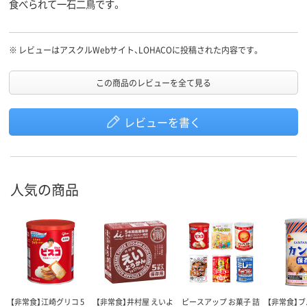
食べられて一石二鳥です。
※
レビューはアスクルWebサイト、LOHACOに投稿された内容です。
この商品のレビューを全て見る
レビューを書く
人気の商品
【非常食】江崎グリコ 5
【非常食】井村屋 えいよ
ピースアップ お菓子 詰
【非常食】ブ