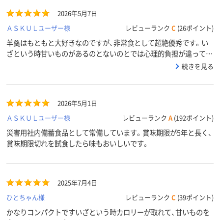
2026年5月7日
ＡＳＫＵＬユーザー様
レビューランク
C
(26ポイント)
羊羹はもともと大好きなのですが、非常食として超絶優秀です。い
ざという時甘いものがあるのとないのとでは心理的負担が違ってき
ます。 阪神淡路大震災の被災経験者です、あのときあればホッと
続きを見る
する時間がもう少し持てたなと、今は必ずストックしています。
おやつに食べてしまうことも多いので、多めにね。
2026年5月1日
ＡＳＫＵＬユーザー様
レビューランク
A
(192ポイント)
災害用社内備蓄食品として常備しています。賞味期限が5年と長く、
賞味期限切れを試食したら味もおいしいです。
2025年7月4日
ひとちゃん様
レビューランク
C
(39ポイント)
かなりコンパクトですいざという時カロリーが取れて、甘いものを