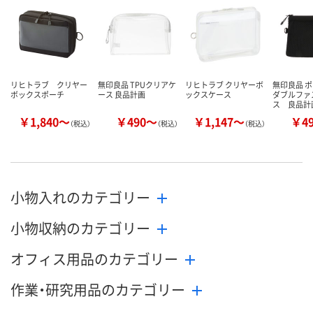
カゴへ
カゴへ
リヒトラブ クリヤー
無印良品 TPUクリアケ
リヒトラブ クリヤーボ
無印良品 
ボックスポーチ
ース 良品計画
ックスケース
ダブルファ
ス 良品計
￥1,840～
￥490～
￥1,147～
￥4
（税込）
（税込）
（税込）
小物入れのカテゴリー
小物収納のカテゴリー
オフィス用品のカテゴリー
作業・研究用品のカテゴリー