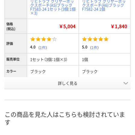
リヒトラブ クリヤーボッ
リヒトラブ クリヤーボッ
クスポーチ(A5)ブラック
クスポーチ(A6)ブラック
F7583-24 1セット(3個:1個
F7582-24 1個
×3)
価格
￥5,004
￥1,840
(税込)
評価
4.0
5.0
（
1件
）
（
1件
）
1セット（3個：1個×3）
1個
販売単位
ブラック
ブラック
カラー
詳しく見る
A5
A6
タイプ
P242151
AA59403
お申込番号
1点
7点
在庫
この商品を見た人はこちらも検討されていま
8月9日（日）
8月9日（日）
お届け日
す
数量
数量