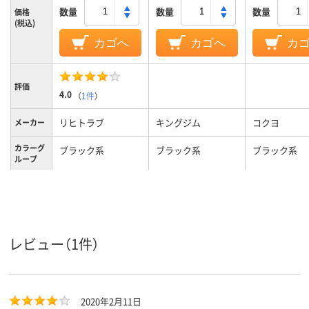
数量
数量
数量
価格
(税込)
カゴへ
カゴへ
カ
評価
4.0
（
1件
）
リヒトラブ
キングジム
コクヨ
メーカー
カラーグ
ブラック系
ブラック系
ブラック系
ループ
135g
750g
質量
Ａ５
A4
S
サイズ
A5、横型
タイプ
レビュー（1件）
プラスチック
素材
2020年2月11日