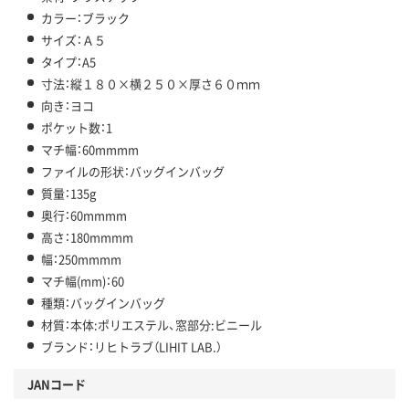
カラー：ブラック
サイズ：Ａ５
タイプ：A5
寸法：縦１８０×横２５０×厚さ６０ｍｍ
向き：ヨコ
ポケット数：1
マチ幅：60mmmm
ファイルの形状：バッグインバッグ
質量：135g
奥行：60mmmm
高さ：180mmmm
幅：250mmmm
マチ幅(mm)：60
種類：バッグインバッグ
材質：本体:ポリエステル、窓部分:ビニール
ブランド：リヒトラブ（LIHIT LAB.）
JANコード