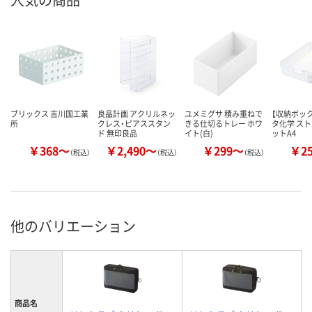
ブリックス 吉川国工業
良品計画 アクリルネッ
ユメミグサ 積み重ねで
【収納ボック
所
クレス・ピアススタン
きる仕切るトレー ホワ
タ化学 ス
ド 無印良品
イト(白)
ットA4
￥368～
￥2,490～
￥299～
￥2
（税込）
（税込）
（税込）
他のバリエーション
商品名