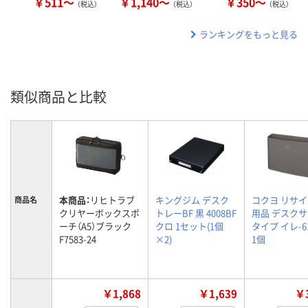
￥511～
￥1,140～
￥350～
（税込）
（税込）
（税込）
ランキングをもっと見る
類似商品と比較
本商品：
リヒトラブ
キングジム デスク
コクヨ リサ
商品名
クリヤーボックスポ
トレーBF 黒 4008BF
用品 デスク
ーチ（A5）ブラック
クロ 1セット(1個
タイプ イレ-6
F7583-24
×2)
1個
￥1,868
￥1,639
￥3