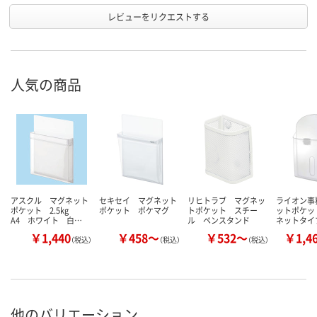
レビューをリクエストする
人気の商品
アスクル マグネット
セキセイ マグネット
リヒトラブ マグネッ
ライオン事
ポケット 2.5kg
ポケット ポケマグ
トポケット スチー
ットポケッ
A4 ホワイト 白…
ル ペンスタンド
ネットタイ
￥1,440
￥458～
￥532～
￥1,4
（税込）
（税込）
（税込）
他のバリエーション