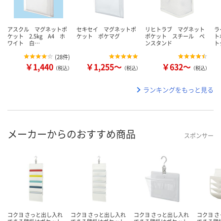
アスクル マグネットポ
セキセイ マグネットポ
リヒトラブ マグネット
ラ
ケット 2.5kg A4 ホ
ケット ポケマグ
ポケット スチール ペ
ト
ワイト 白…
ンスタンド
ト
(
28件
)
￥1,440
￥1,255～
￥632～
（税込）
（税込）
（税込）
ランキングをもっと見る
メーカーからのおすすめ商品
スポンサー
コクヨ さっと出し入れ
コクヨ さっと出し入れ
コクヨ さっと出し入れ
コクヨ 