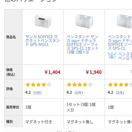
サンカ SOFFICE マ
ペンスタンド サン
ペンスタンド
商品名
グネットペンスタン
カ squ+ ナチュラ
カ squ+ ナチ
ド SPS-MGCL
SOFFICE ソーフィ
SOFFICE ソ
ス SPS-CL 1セット
ス SPS-CL
（3個：1個×3）
ペンス
ペン立て
価格
￥1,404
￥1,940
(税込)
評価
4.2
4.2
4.2
（
5件
）
（
8件
）
（
8件
）
1セット（3個：1個
1個
1個
販売単位
×3）
マグネット付き
マグネット無し
マグネット無
種別