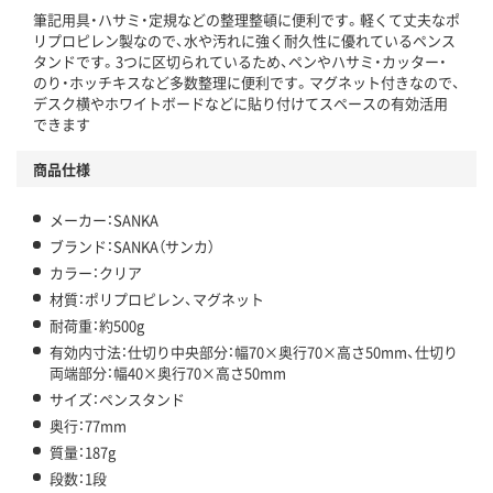
筆記用具・ハサミ・定規などの整理整頓に便利です。軽くて丈夫なポ
リプロピレン製なので、水や汚れに強く耐久性に優れているペンス
タンドです。3つに区切られているため、ペンやハサミ・カッター・
のり・ホッチキスなど多数整理に便利です。マグネット付きなので、
デスク横やホワイトボードなどに貼り付けてスペースの有効活用
できます
商品仕様
メーカー：SANKA
ブランド：SANKA（サンカ）
カラー：クリア
材質：ポリプロピレン、マグネット
耐荷重：約500g
有効内寸法：仕切り中央部分：幅70×奥行70×高さ50mm、仕切り
両端部分：幅40×奥行70×高さ50mm
サイズ：ペンスタンド
奥行：77mm
質量：187g
段数：1段