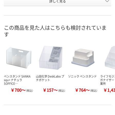
お申込番
詳しく見る
P232298
J544930
J451289
号
あり
あり
在庫
8月8日（土）
8月8日（土）
お届け日
この商品を見た人はこちらも検討されていま
す
数量
数量
現在ご注文いただけ
ません
カゴへ
カ
ペンスタンド SANKA
山田化学 DeskLabo プ
ソニック ペンスタンド
ライフモジ
squ+ ナチュラ
チポケット
ガナイザー
SOFFICE…
業所
￥700～
￥157～
￥764～
￥1,4
（税込）
（税込）
（税込）