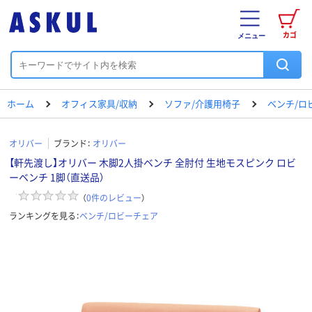
カゴ
メニュー
ホーム
オフィス家具/収納
ソファ/介護用椅子
ベンチ/ロ
オリバー
ブランド：
オリバー
【軒先渡し】オリバー 木脚2人掛ベンチ 全肘付 生地モスピンク ロビ
ーベンチ 1脚（直送品）
（
0
件のレビュー
）
ランキングを見る：
ベンチ/ロビーチェア