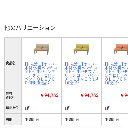
他のバリエーション
商品名
【軒先渡し】オリバー
【軒先渡し】オリバー
【軒先渡し】
木製2人掛ベンチ 中
木製2人掛ベンチ 中
木製2人掛ベン
間肘付 生地ビンテ
間肘付 生地モスグ
間肘付 生地
ージグレー ロビー
リーン ロビーベン
ンク ロビー
ベンチ ＯＬＩＶＥ
チ ＯＬＩＶＥＲ 1脚
ＯＬＩＶＥＲ 
Ｒ 1脚（直送品）
（直送品）
（直送品）
価格
￥94,755
￥94,755
￥94
(税込)
1脚
1脚
1脚
販売単位
中間肘付
中間肘付
中間肘付
機能