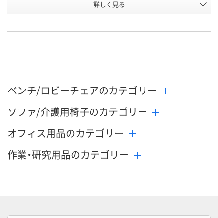
詳しく見る
ビンテージグレー
モスグリーン
モスピンク
カラー
お申込番
3028687
3028696
3028730
号
直送品
直送品
直送品
在庫
お届け日
お取り扱い終了しま
お取り扱い終了しま
お取り扱い終
ベンチ/ロビーチェアのカテゴリー
した
した
した
ソファ/介護用椅子のカテゴリー
オフィス用品のカテゴリー
作業・研究用品のカテゴリー