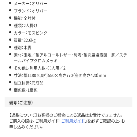
メーカー：オリバー
ブランド：オリバー
機能：全肘付
種類：2人掛け
カラー：モスピンク
質量：22.6kg
種別：木脚
素材：張地／耐アルコールレザー・防汚・耐次亜塩素酸 脚／スチ
ールパイプクロムメッキ
その他1：利用人数：○人用／2
寸法：幅1180×奥行550×高さ770（座面高さ420）mm
組立目安：完成品
梱包数：1梱包
備考（ご注意）
【返品について】お客様のご都合による返品はお受けできません。
ご購入の際は、ご利用ガイド「
ご利用ガイド
」を必ずご確認の上、お
申し込みください。