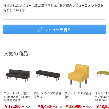
投稿されたレビューはまだありません。お客様のレビューコメントをお
待ちしています。
レビューを書く
人気の商品
ロビーベンチ 奥行
ロビーベンチ PVC張地
ロビーベンチ PVC張地
オカムラ LB
570mm×高さ680mm
背無し
背付
ベンチ 3人
背付 耐アルコ…
1800mm 1
￥17,300～
￥8,460～
￥12,900～
￥48,9
（税込）
（税込）
（税込）