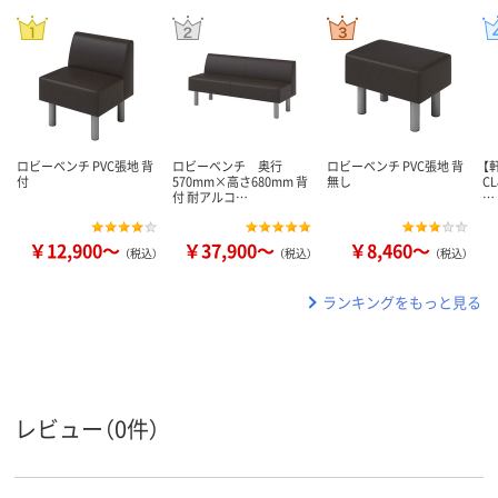
ロビーベンチ PVC張地 背
ロビーベンチ 奥行
ロビーベンチ PVC張地 背
【
付
570mm×高さ680mm 背
無し
C
付 耐アルコ…
…
￥12,900～
￥37,900～
￥8,460～
（税込）
（税込）
（税込）
ランキングをもっと見る
レビュー（0件）