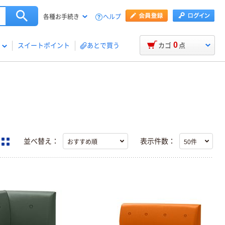
ヘルプ
各種お手続き
0
スイートポイント
あとで買う
カゴ
点
並べ替え：
表示件数：