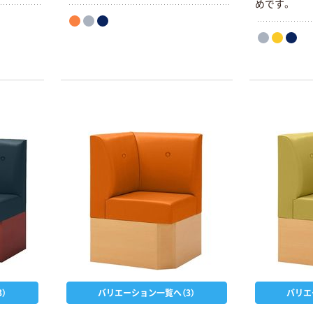
めです。
ペーパータオル
く ふせん 付箋
中判 再生紙
75×25mm
100％ 200枚
￥377~
（税込）
FSC認証 シング
￥149~
（税込）
ル 大王製紙共同
企画 オリジナル
）
バリエーション一覧へ（3）
バリエ