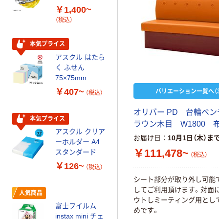
乾電池 単3
￥1,400~
形 アルカリ乾
（税込）
電池 北欧パッ
ケージ アスク
￥140~
（税込）
ルオリジナル
本気プライス
アスクル はたら
本気プライス
く ふせん
ティッシュペー
75×75mm
パー ボックス
バリエーション一覧へ（3
￥407~
（税込）
150組 5箱入 ア
スクル スマート
￥328~
（税込）
オリバー PD 台輪ベ
コンパクト ビ
本気プライス
ラウン木目 W1800 
ビッド PEFC認
アスクル クリア
証
オリジナル
お届け日
10月1日（木）ま
ーホルダー A4
コピー用紙 マ
￥111,478~
スタンダード
（税込）
ルチペーパー
￥126~
（税込）
スーパーエコノ
シート部分が取り外し可能
ミー+
￥149~
（税込）
してご利用頂けます。対面
人気商品
ウトしミーティング用とし
富士フイルム
めです。
本気プライス
instax mini チェ