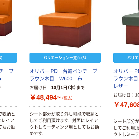
乾電池 単4
アスクル プラス
形 アルカリ乾
チックグローブ
電池 北欧パッ
粉なし（パウダ
ケージ アスク
ーフリー）
￥140~
￥398~
（税込）
（税込）
ルオリジナル
富士フイルム
オリジナル
instax mini13
アスクルオリジ
INS MINI 13
ナル ラミネー
）
バリエーション一覧へ（3）
バリエ
￥12,100~
トフィルム A4
（税込）
サイズ
￥458~
（税込）
ンチ ブ
オリバー PD 台輪ベンチ ブ
オリバー 
100μ（ミクロン）
布
ラウン木目 W600 布
ラウン木目
オリジナル
レザー
本気プライス
で
お届け日
10月1日（木）まで
サントリー 伊右
アスクル はたら
お届け日
1
￥48,494~
衛門 「お茶、どう
（税込）
く ふせん
ぞ。」 緑茶
￥47,60
50×15mm
￥528~
（税込）
で収納と
シート部分が取り外し可能で収納と
￥386~
（税込）
にレイア
してご利用頂けます。対面にレイア
シート部分
てもお勧
ウトしミーティング用としてもお勧
してご利用頂
本気プライス
めです。
本気プライス
ウトしミー
アスクル はたら