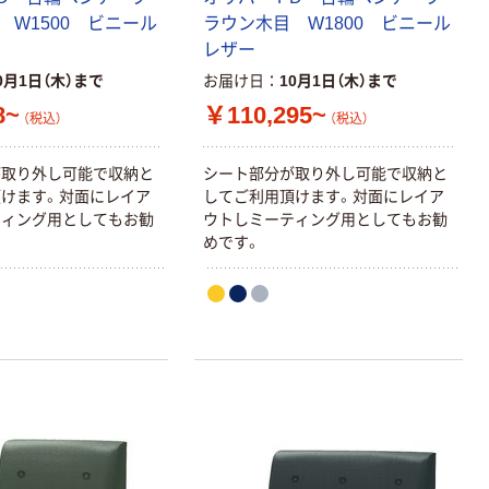
 W1500 ビニール
ラウン木目 W1800 ビニール
レザー
0月1日（木）まで
お届け日
10月1日（木）まで
8~
￥110,295~
（税込）
（税込）
が取り外し可能で収納と
シート部分が取り外し可能で収納と
けます。対面にレイア
してご利用頂けます。対面にレイア
ティング用としてもお勧
ウトしミーティング用としてもお勧
めです。
本気プライス
本気プライス
大塚製薬工場
キングジム テプ
経口補水液 オー
ラ TEPRA
エスワン（OS-1）
PRO【純正】テー
プ 白ラベル
￥159~
￥914~
（税込）
（税込）
12mm幅 （黒文
字）
富士フイルム チ
本気プライス
ェキ専用フィル