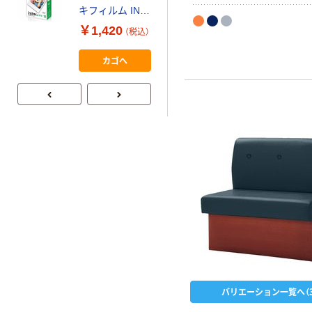
【ガムテープ】ア
キフィルム INS
スクル 現場のチ
MINI JP1 1パッ
￥1,420
（税込）
カラ 厚さ
ク（10枚入り）
0.22mm 布テー
￥145~
（税込）
カゴへ
プ
バリエーション一覧へ（3