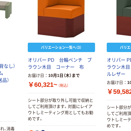
バリエーション一覧へ（3）
バリエ
オリバー PD 台輪ベンチ ブ
オリバー 
背なし）
ラウン木目 コーナー 布
ラウン木目
トム
ルレザー
お届け日
10月1日（木）まで
直送品）
お届け日
1
￥60,321~
（税込）
￥59,58
シート部分が取り外し可能で収納と
してご利用頂けます。対面にレイア
シート部分
ウトしミーティング用としてもお勧
してご利用頂
めです。
ウトしミー
めです。
れ、消毒