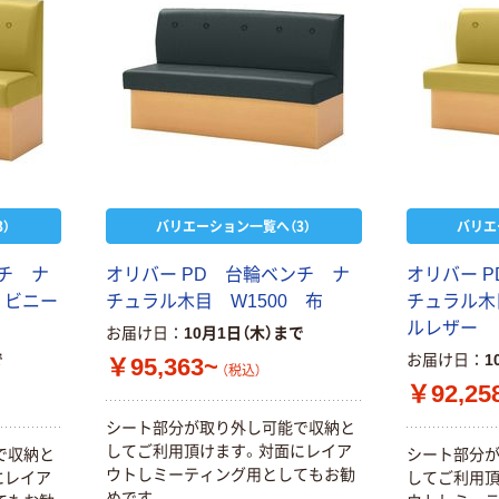
）
バリエーション一覧へ（3）
バリエ
ンチ ナ
オリバー PD 台輪ベンチ ナ
オリバー 
 ビニー
チュラル木目 W1500 布
チュラル木
ルレザー
お届け日
10月1日（木）まで
で
お届け日
1
￥95,363~
（税込）
￥92,25
シート部分が取り外し可能で収納と
してご利用頂けます。対面にレイア
で収納と
シート部分
ウトしミーティング用としてもお勧
にレイア
してご利用頂
めです。