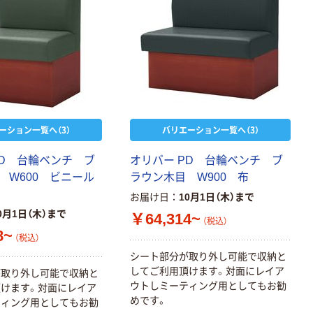
アスクル セロハ
ム INSTAX MINI
ンテープ
WW2
￥1,580~
￥216~
（税込）
（税込）
本気プライス
本気プライス
ニチバン セロテ
トイレットペー
ープ 大巻
パー シングル
120ｍ 再生紙
￥124~
ーション一覧へ（3）
バリエーション一覧へ（3）
（税込）
100% 6ロール
￥470~
（税込）
リサイクル100
PD 台輪ベンチ ブ
オリバー PD 台輪ベンチ ブ
本気プライス
芯あり FSC認
 W600 ビニール
ラウン木目 W900 布
証
アスクル トイ
お届け日
10月1日（木）まで
レのおそうじシ
ート 大王製紙
0月1日（木）まで
￥64,314~
（税込）
共同企画 トイ
8~
￥330~
（税込）
（税込）
レクリーナー
シート部分が取り外し可能で収納と
トイレシート
してご利用頂けます。対面にレイア
オリジナル
本気プライス
が取り外し可能で収納と
ウトしミーティング用としてもお勧
けます。対面にレイア
アスクル フラッ
めです。
ティング用としてもお勧
トファイル エコ