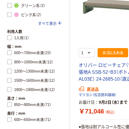
グリーン系（2）
ピンク系（2）
すべて表示
利用人数
1人用（1）
幅：mm
カゴに入れる
600～700mm未満（23）
900～1000mm未満（12）
オリバー ロビーチェア（
1200～1300mm未満（12）
張地A SSB-52・B3（ボ
AL03E） 24-2685-10（
1500～1600mm未満（12）
直送品
1800～1900mm未満（12）
マツヨシ（松吉医科器械）
高さ：mm
お届け日
9月2日（水）まで
850～900mm未満（71）
￥71,046
（税込）
奥行：mm
600～650mm未満（71）
●張地は耐アルコール性に優