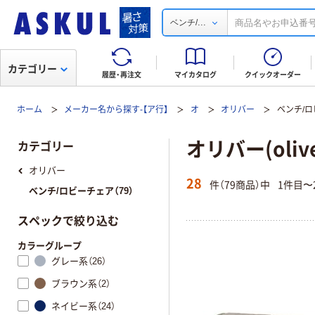
...
ベンチ/
カテゴリー
履歴・再注文
マイカタログ
クイックオーダー
ホーム
メーカー名から探す-【ア行】
オ
オリバー
ベンチ/
オリバー(oli
カテゴリー
オリバー
28
件（79商品）中
1件目〜
ベンチ/ロビーチェア（79）
スペックで絞り込む
カラーグループ
グレー系（26）
ブラウン系（2）
ネイビー系（24）