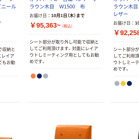
ビニール
ラウン木目 W1500 布
ラウン木目
レザー
お届け日
10月1日（木）まで
で
お届け日
1
￥95,363~
（税込）
￥92,25
シート部分が取り外し可能で収納と
してご利用頂けます。対面にレイア
で収納と
シート部分
ウトしミーティング用としてもお勧
にレイア
してご利用頂
めです。
てもお勧
ウトしミー
めです。
本気プライス
オリジナル
トイレットペー
アスクル 「現場
パー ダブル60
のチカラ」 養生
ｍ 再生紙
テープ
100% 6ロール
￥460~
￥358~
（税込）
（税込）
リサイクル100
芯あり FSC認
証
オリジナル
オリジナル