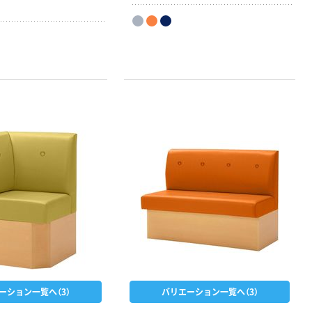
ノミータイプ
A4タテ(コクヨ
￥115~
（税込）
製造）
ーション一覧へ（3）
バリエーション一覧へ（3）