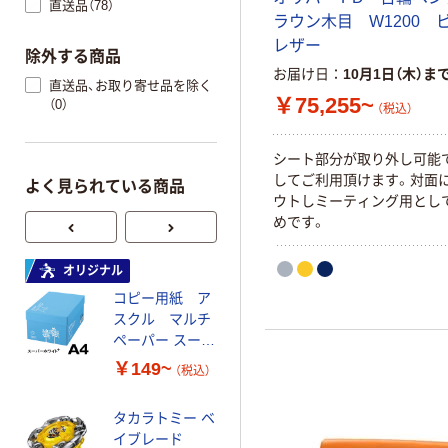
直送品（78）
ラウン木目 W1200 
レザー
除外する商品
お届け日
10月1日（木）ま
直送品、お取り寄せ品を除く
￥75,255~
（0）
（税込）
シート部分が取り外し可能
してご利用頂けます。対面
よく見られている商品
ウトしミーティング用とし
めです。
オリジナル
オリジナル
コピー用紙 ア
ゴミ袋 エコノミ
スクル マルチ
ータイプ 乳白半
ペーパー スーパ
透明 高密度タイ
ーホワイト+
プ 詰替用 バイ
￥149~
￥616~
（税込）
（税込）
オマス素材10％
配合
タカラトミー ベ
オリジナル
イブレード