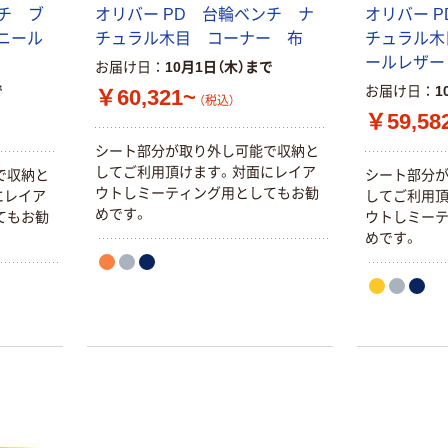
ンチ ブ
オリバー PD 台輪ベンチ ナ
オリバー 
ニール
チュラル木目 コーナー 布
チュラル木
ールレザー
お届け日
10月1日（木）まで
で
お届け日
1
￥60,321~
（税込）
￥59,58
シート部分が取り外し可能で収納と
してご利用頂けます。対面にレイア
で収納と
シート部分
ウトしミーティング用としてもお勧
にレイア
してご利用頂
めです。
てもお勧
ウトしミー
めです。