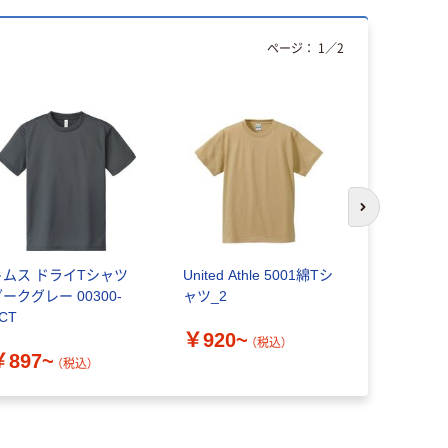
ページ：
1
／
2
次のスライド
トムス ドライTシャツ
United Athle 5001綿Tシ
ジーベック（
ークグレー 00300-
ャツ_2
イブリッド
CT
ー10-コン 6
￥920~
（税込）
￥897~
￥1,985
（税込）