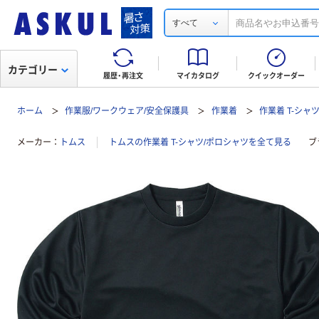
すべて
カテゴリー
履歴・再注文
マイカタログ
クイックオーダー
ホーム
作業服/ワークウェア/安全保護具
作業着
作業着 T-シャ
メーカー
トムス
トムスの作業着 T-シャツ/ポロシャツを全て見る
ブ