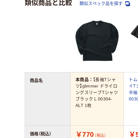
類似商品と比較
類似スペック品を探す
本商品：
【長袖Tシャ
トムス
商品名
ツ】glimmer ドライロ
イT
ングスリーブTシャツ
半袖
ブラック L 00304-
003
ALT 1枚
￥770
￥5
価格（税込）
（税込）