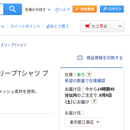
ヘルプ
各種お手続き
0
スイートポイント
あとで買う
カゴ
点
ングスリーブTシャツ
商品情報を印刷する
スリーブTシャツ ブ
在庫：
あり
希望の数量で在庫確認
お届け日：今から
14時間45
メッシュ素材を使用。
分以内
のご注文で、
8月8日
（土）
にお届け
お届け先：