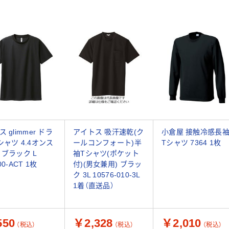
 glimmer ドラ
アイトス 吸汗速乾(ク
小倉屋 接触冷感長
シャツ 4.4オンス
ールコンフォート)半
Tシャツ 7364 1枚
 ブラック L
袖Tシャツ(ポケット
00-ACT 1枚
付)(男女兼用) ブラッ
ク 3L 10576-010-3L
1着（直送品）
50
￥2,328
￥2,010
（税込）
（税込）
（税込）