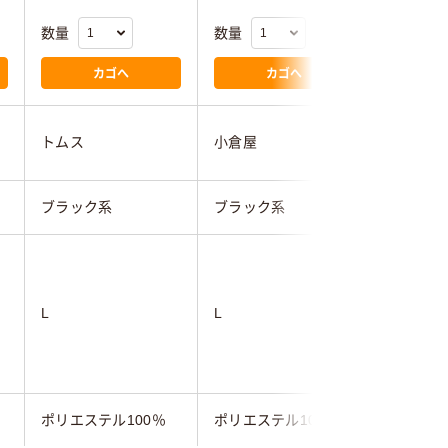
数量
数量
数量
カゴへ
カゴへ
Jorico En
トムス
小倉屋
Pty Ltd
ブラック系
ブラック系
ブラック
BOODY
(日本サ
(cm)／ウ
L
L
／ヒップ(
89-100／
106)
ポリエステル100％
ポリエステル100％