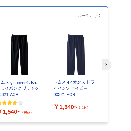
ページ：
1
／
2
次のスライド
ムス glimmer 4.4oz
トムス 4.4オンス ドラ
【ワークウ
ドライパンツ ブラック
イパンツ ネイビー
ャツ】小倉
0321-ACR
00321-ACR
袖Ｔシャツ 
￥1,540~
（税込）
￥1,540~
￥1,103
（税込）