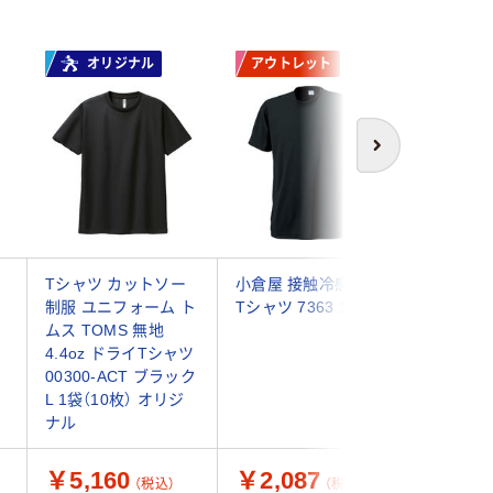
オリジナル
アウトレット
新着
次へ
袖
Tシャツ カットソー
小倉屋 接触冷感半袖
BOODY
制服 ユニフォーム ト
Tシャツ 7363 1枚
クTシャ
ムス TOMS 無地
Mサイズ 
4.4oz ドライTシャツ
9351383
00300-ACT ブラック
（直送品）
L 1袋（10枚） オリジ
ナル
￥5,160
￥2,087
￥3,8
（税込）
（税込）