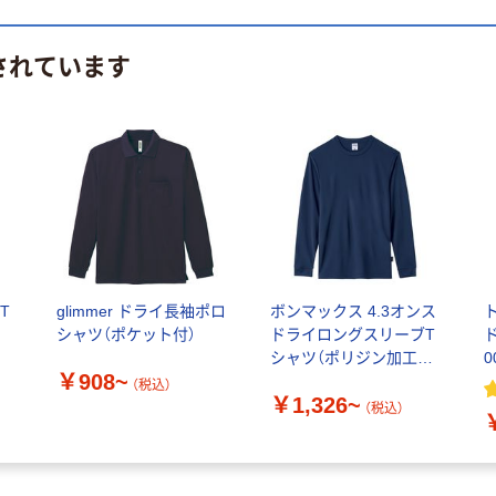
されています
T
glimmer ドライ長袖ポロ
ボンマックス 4.3オンス
ト
シャツ（ポケット付）
ドライロングスリーブT
シャツ（ポリジン加工）
0
￥908~
MS1609
（税込）
￥1,326~
（税込）