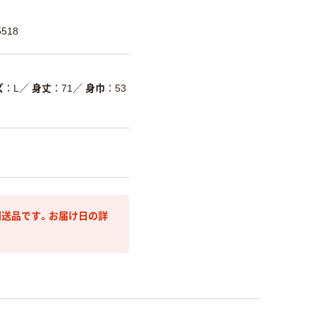
518
ズ
L
／
身丈
71
／
身巾
53
送品です。お届け日の詳