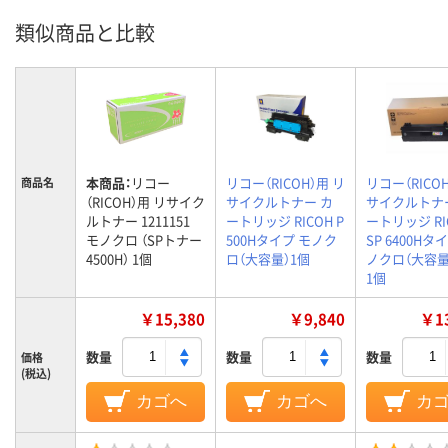
類似商品と比較
本商品：
リコー
リコー（RICOH）用 リ
リコー（RICO
商品名
（RICOH）用 リサイク
サイクルトナー カ
サイクルトナ
ルトナー 1211151
ートリッジ RICOH P
ートリッジ RI
モノクロ （SPトナー
500Hタイプ モノク
SP 6400Hタ
4500H） 1個
ロ（大容量）1個
ノクロ（大容量
1個
￥15,380
￥9,840
￥13
数量
数量
数量
価格
(税込)
カゴへ
カゴへ
カ