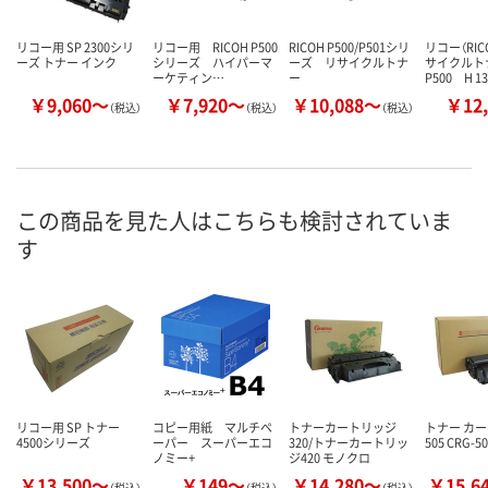
リコー用 SP 2300シリ
リコー用 RICOH P500
RICOH P500/P501シリ
リコー（RI
ーズ トナー インク
シリーズ ハイパーマ
ーズ リサイクルトナ
サイクル
ーケティン…
ー
P500 H 1
￥9,060～
￥7,920～
￥10,088～
￥12,
（税込）
（税込）
（税込）
この商品を見た人はこちらも検討されていま
す
リコー用 SP トナー
コピー用紙 マルチペ
トナーカートリッジ
トナー カ
4500シリーズ
ーパー スーパーエコ
320/トナーカートリッ
505 CRG-
ノミー+
ジ420 モノクロ
￥13,500～
￥149～
￥14,280～
￥15,6
（税込）
（税込）
（税込）