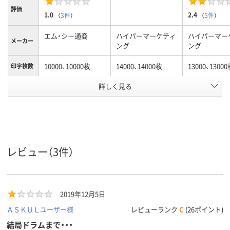
評価
1.0
2.4
（
3件
）
（
5件
）
エム・シー通商
ハイパーマーケティ
ハイパーマー
メーカー
ング
ング
10000、10000枚
14000、14000枚
13000、1300
印字枚数
カラーグ
詳しく見る
ブラック系
ブラック系
ブラック系
ループ
対応メー
リコー
リコー
リコー
カー
アスクル
商品環境
レビュー（3件）
スコア
2019年12月5日
ＡＳＫＵＬユーザー様
レビューランク
C
(26ポイント)
結局ドラムまで・・・