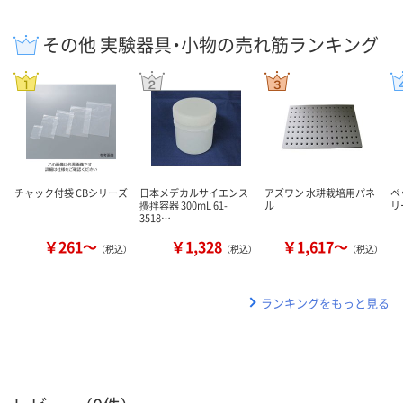
その他 実験器具・小物の売れ筋ランキング
チャック付袋 CBシリーズ
日本メデカルサイエンス
アズワン 水耕栽培用パネ
ペ
攪拌容器 300mL 61-
ル
リ
3518…
￥261～
￥1,328
￥1,617～
（税込）
（税込）
（税込）
ランキングをもっと見る