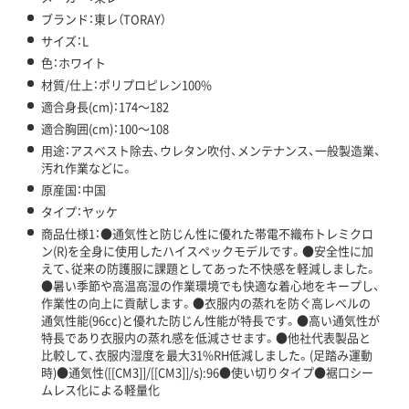
ブランド：東レ（TORAY）
サイズ：L
色：ホワイト
材質/仕上：ポリプロピレン100%
適合身長(cm)：174～182
適合胸囲(cm)：100～108
用途：アスベスト除去、ウレタン吹付、メンテナンス、一般製造業、
汚れ作業などに。
原産国：中国
タイプ：ヤッケ
商品仕様1：●通気性と防じん性に優れた帯電不織布トレミクロ
ン(R)を全身に使用したハイスペックモデルです。●安全性に加
えて、従来の防護服に課題としてあった不快感を軽減しました。
●暑い季節や高温高湿の作業環境でも快適な着心地をキープし、
作業性の向上に貢献します。●衣服内の蒸れを防ぐ高レベルの
通気性能(96cc)と優れた防じん性能が特長です。●高い通気性が
特長であり衣服内の蒸れ感を低減させます。●他社代表製品と
比較して、衣服内湿度を最大31%RH低減しました。(足踏み運動
時)●通気性([[CM3]]/[[CM3]]/s):96●使い切りタイプ●裾口シー
ムレス化による軽量化