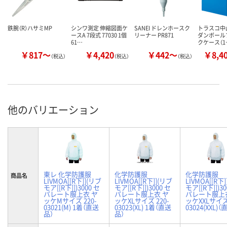
鉄腕（R）ハサミMP
シンワ測定 伸縮図面ケ
SANEI ドレンホースク
トラスコ中山
ースA 7段式 77030 1個
リーナー PR871
ダンボール
61…
クケース（1
￥817～
￥4,420
￥442～
￥8,4
（税込）
（税込）
（税込）
他のバリエーション
東レ 化学防護服
化学防護服
化学防護服
商品名
LIVMOA[[R下]](リブ
LIVMOA[[R下]](リブ
LIVMOA[[R下
モア[[R下]])3000 セ
モア[[R下]])3000 セ
モア[[R下]])30
パレート服上衣 ヤ
パレート服上衣 ヤ
パレート服上
ッケMサイズ 220-
ッケXLサイズ 220-
ッケXXLサイズ 
03021(M) 1着（直送
03023(XL) 1着（直送
03024(XXL)
品）
品）