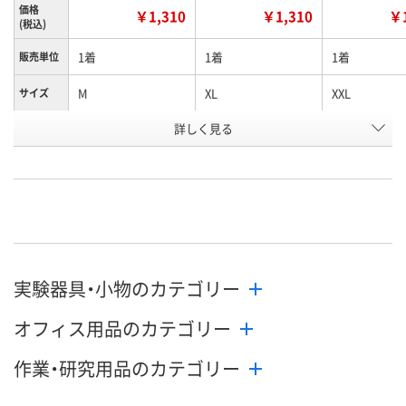
価格
￥1,310
￥1,310
￥1
(税込)
1着
1着
1着
販売単位
M
XL
XXL
サイズ
お申込番
詳しく見る
P325162
P325164
P325167
号
あり
あり
あり
在庫
8月7日（金）
8月7日（金）
8月7日（金）
お届け日
数量
数量
数量
実験器具・小物のカテゴリー
カゴへ
カゴへ
カ
オフィス用品のカテゴリー
作業・研究用品のカテゴリー