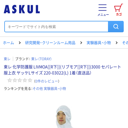
カゴ
メニュー
ホーム
研究開発・クリーンルーム用品
実験器具・小物
そ
東レ
ブランド：
東レ（TORAY）
東レ 化学防護服 LIVMOA[[R下]](リブモア[[R下]])3000 セパレート
服上衣 ヤッケLサイズ 220-03022(L) 1着（直送品）
（
0
件のレビュー
）
ランキングを見る：
その他 実験器具・小物