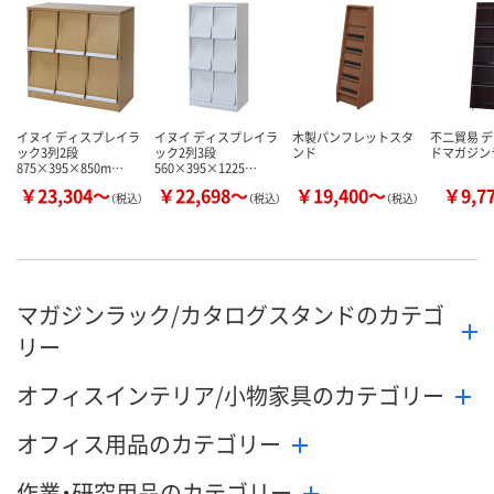
イヌイ ディスプレイラ
イヌイ ディスプレイラ
木製パンフレットスタ
不二貿易 デ
ック3列2段
ック2列3段
ンド
ドマガジン
875×395×850m…
560×395×1225…
￥23,304～
￥22,698～
￥19,400～
￥9,7
（税込）
（税込）
（税込）
マガジンラック/カタログスタンドのカテゴ
リー
オフィスインテリア/小物家具のカテゴリー
オフィス用品のカテゴリー
作業・研究用品のカテゴリー