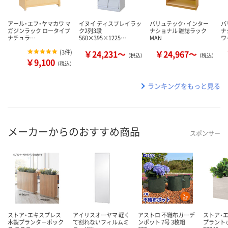
アール・エフ・ヤマカワ マ
イヌイ ディスプレイラッ
バリュテック・インター
バ
ガジンラック ロータイプ
ク2列3段
ナショナル 雑誌ラック
ナ
ナチュラ…
560×395×1225…
MAN
ワ
(
3件
)
￥24,231～
￥24,967～
（税込）
（税込）
￥9,100
（税込）
ランキングをもっと見る
メーカーからのおすすめ商品
スポンサー
ストア・エキスプレス
アイリスオーヤマ 軽く
アストロ 不織布ガーデ
ストア・
木製プランターボック
て割れないフィルムミ
ンポット 7号 3枚組
プラント