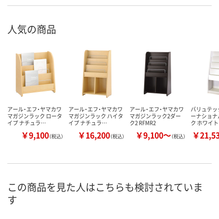
人気の商品
アール・エフ・ヤマカワ
アール・エフ・ヤマカワ
アール・エフ・ヤマカワ
バリュテッ
マガジンラック ロータ
マガジンラック ハイタ
マガジンラック2ダー
ーナショナ
イプ ナチュラ…
イプ ナチュラ…
ク2 RFMR2
ク ホワイト
￥9,100
￥16,200
￥9,100～
￥21,5
（税込）
（税込）
（税込）
この商品を見た人はこちらも検討されていま
す