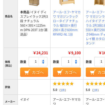
本商品：
イヌイ ディ
アール・エフ・ヤマカ
アール・エフ
スプレイラック2列3
ワ マガジンラック
ワ マガジン
商品名
段 ナチュラル
ロータイプ ナチュ
ハイタイプ 
560×395×1225m
ラル 幅550×奥行
ラル 2列3段1
m DPN-203T 1台（直
290×高さ600mm
550×奥行29
送品）
RFMR2-NL 1台
さ948mm 
レイ棚 カタ
タンド
￥24,231
￥9,100
￥16
数量
数量
数量
価格
(税込)
カゴへ
カゴへ
カ
評価
5.0
5.0
（
3件
）
（
2件
）
イヌイ
アール・エフ・ヤマカ
アール・エフ
メーカー
ワ
ワ