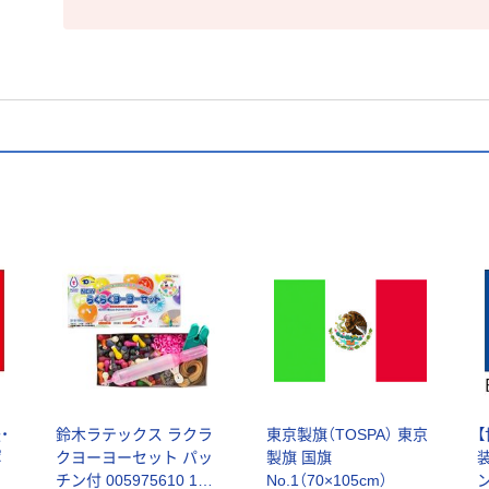
・
鈴木ラテックス ラクラ
東京製旗（TOSPA） 東京
ポ
クヨーヨーセット パッ
製旗 国旗
装
チン付 005975610 1箱
No.1（70×105cm）
ン