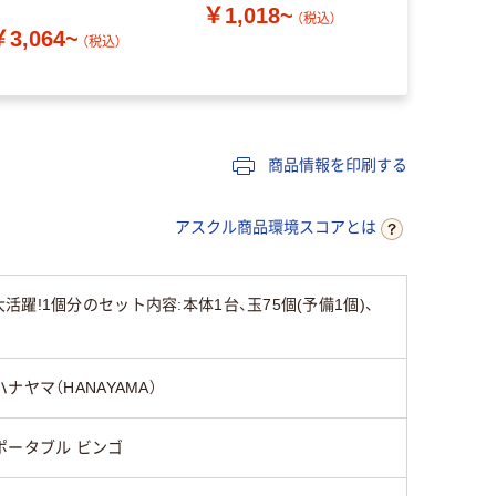
￥1,018~
0029 1台
（税込）
￥3,064~
￥6,637
（税込）
商品情報を印刷する
アスクル商品環境スコアとは
1個分のセット内容:本体1台、玉75個(予備1個)、
ハナヤマ（HANAYAMA）
ポータブル ビンゴ