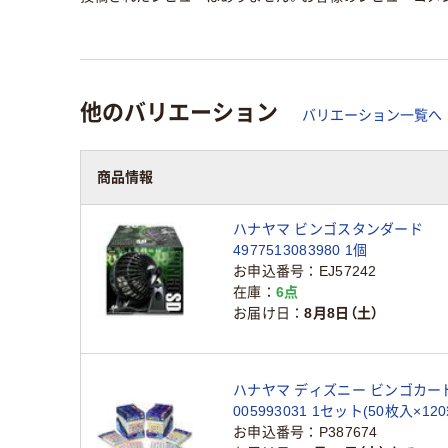
他のバリエーション
バリエーション一覧へ
商品情報
ハナヤマ ビンゴスタンダード
4977513083980 1個
お申込番号
EJ57242
在庫
6点
お届け日
8月8日（土）
ハナヤマ ディズニー ビンゴカード
005993031 1セット(50枚入×12
6000枚)（直送品）
お申込番号
P387674