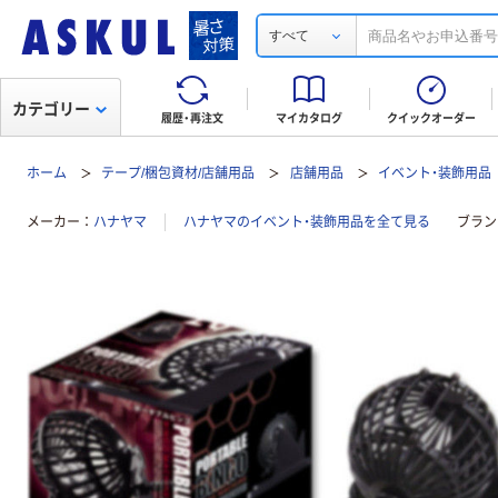
すべて
カテゴリー
履歴・再注文
マイカタログ
クイックオーダー
ホーム
テープ/梱包資材/店舗用品
店舗用品
イベント・装飾用品
メーカー
ハナヤマ
ハナヤマのイベント・装飾用品を全て見る
ブラン