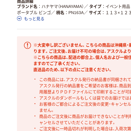
商品詳細
ブランド名
ハナヤマ（HANAYAMA）
／
タイプ
イベント用品
ポータブル ビンゴ
／
柄名
PN163A
／
サイズ
１１３×１２
もっと見る
※大変申し訳ございません。こちらの商品は沖縄県・
ります。ご注文後、お届け不可の場合は、アスクルよ
※こちらの商品は、配送の都合上、個人名および一般
ますのでご了承ください。
直送品のため、以下の点にご注意ください。
この商品には、アスクル発行の納品書が同梱され
アスクル発行の納品書をご希望のお客様は、商品到
用履歴よりＰＤＦファイルにて印刷することが可
アスクルのダンボールもしくは袋でのお届けでは
お客様のご都合によるご注文後の変更・キャンセル
ません。
商品のご注文後に商品がお届けできないことが判
ャンセルさせていただくことがあります。
ご注文後に一時品切れが判明した場合は、入荷次