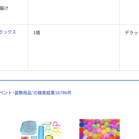
届け
デラックス
1個
デラッ
け
ベント・装飾用品
”の検索結果
16786
件