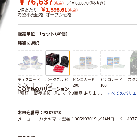
￥76,637
／￥69,670（税抜き）
（税込）
￥1,596.61
1個あたり
（税込）
希望小売価格
オープン価格
販売単位：1セット（48個）
種類を選択
ディズニー ビ
ポータブル ビ
ビンゴカード
ビンゴカード
スタ
ンゴカード
ンゴ
200
100
この商品のバリエーション
「種類」「販売単位」違いで 全8商品 あります。
すべてのバリエ
お申込番号：P387673
メーカー：ハナヤマ
／型番：005993019
／JANコード：49775