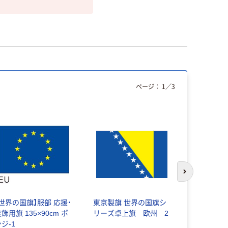
ページ：
1
／
3
次のスライド
【世界の国旗】服部 応援・
東京製旗 世界の国旗シ
ポップギャ
飾用旗 135×90cm ポ
リーズ卓上旗 欧州 2
(POPGAL
ジ-1
みくじルーレ