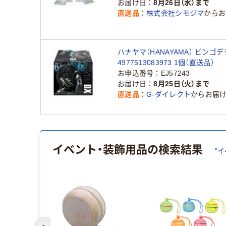
お届け日
8月26日（水）まで
直送品
株式会社シモジマ
からお
ハナヤマ（HANAYAMA） ビンゴ
4977513083973 1個（直送品）
お申込番号
EJ57243
お届け日
8月25日（火）まで
直送品
G-ダイレクト
からお届
イベント・装飾用品
の検索結果
“
イ