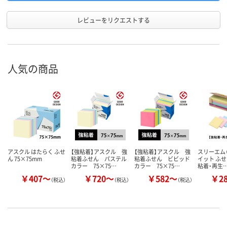
レビューをリクエストする
人気の商品
アスクル はたらく ふせ
【強粘着】アスクル 強
【強粘着】アスクル 強
スリーエム（
ん 75×75mm
粘着ふせん パステル
粘着ふせん ビビッド
イット ふせ
カラー 75×75…
カラー 75×75…
粘着・再生
￥407～
￥720～
￥582～
￥2
（税込）
（税込）
（税込）