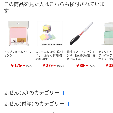
この商品を見た人はこちらも検討されていま
直送品
直送品
直送品
在庫
す
8月25日（火）まで
8月25日（火）まで
お届け日
数量
数量
お取り扱い終
した
カゴへ
カゴへ
トップフォーム NSFフ
スリーエム（3M） ポスト
油性ペン マジックイ
ティッシュ
センシ
イット ふせん 付箋 強
ンキ No.700極細 寺
フトパック
粘着・再生…
西化学工業
サイズ 大
￥175～
￥279～
￥88～
￥3
（税込）
（税込）
（税込）
ふせん（大）のカテゴリー
ふせん（付箋）のカテゴリー