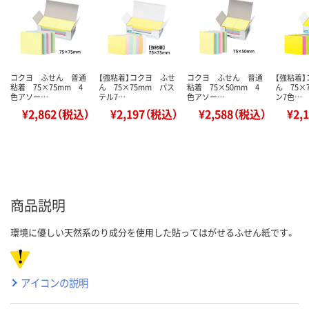
コクヨ ふせん 普通
【強粘着】コクヨ ふせ
コクヨ ふせん 普通
【強粘着
粘着 75×75mm 4
ん 75×75mm パス
粘着 75×50mm 4
ん 75×
色アソー…
テル7…
色アソー…
ン7色…
¥2,862（税込）
¥2,197（税込）
¥2,588（税込）
¥2,
商品説明
環境に優しい天然系のり成分を使用した貼ってはがせるふせん紙です。
アイコンの説明