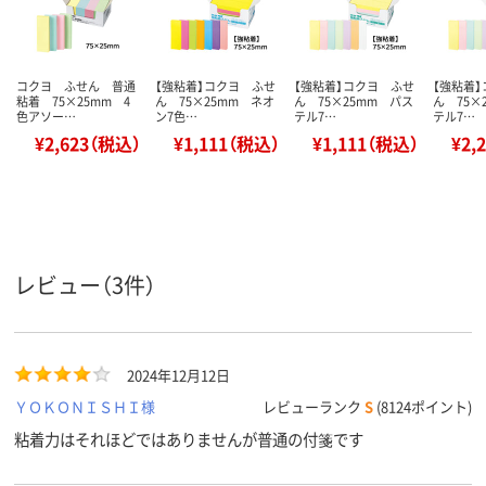
コクヨ ふせん 普通
【強粘着】コクヨ ふせ
【強粘着】コクヨ ふせ
【強粘着
粘着 75×25mm 4
ん 75×25mm ネオ
ん 75×25mm パス
ん 75×
色アソー…
ン7色…
テル7…
テル7…
¥2,623（税込）
¥1,111（税込）
¥1,111（税込）
¥2,
レビュー（3件）
2024年12月12日
ＹＯＫＯＮＩＳＨＩ様
レビューランク
S
(8124ポイント)
粘着力はそれほどではありませんが普通の付箋です