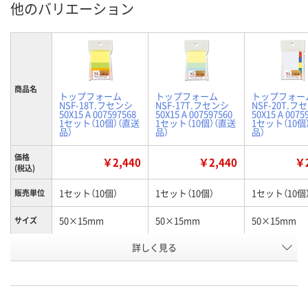
他のバリエーション
商品名
トップフォーム
トップフォーム
トップフォー
NSF-18T.フセンシ
NSF-17T.フセンシ
NSF-20T.フ
50X15 A 007597568
50X15 A 007597560
50X15 A 0075
1セット（10個）（直送
1セット（10個）（直送
1セット（10個
品）
品）
品）
価格
￥2,440
￥2,440
￥2
(税込)
1セット（10個）
1セット（10個）
1セット（10個
販売単位
50×15mm
50×15mm
50×15mm
サイズ
詳しく見る
ネオンカラーアソー
パステルカラーアソ
ビビットカラ
カラー
ト
ート
ート
お申込番
P391948
P391941
P391945
号