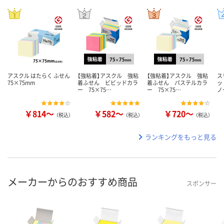
アスクル はたらく ふせん
【強粘着】アスクル 強粘
【強粘着】アスクル 強粘
ス
75×75mm
着ふせん ビビッドカラ
着ふせん パステルカラ
ッ
ー 75×75…
ー 75×75…
ノ
￥814～
￥582～
￥720～
（税込）
（税込）
（税込）
ランキングをもっと見る
メーカーからのおすすめ商品
スポンサー