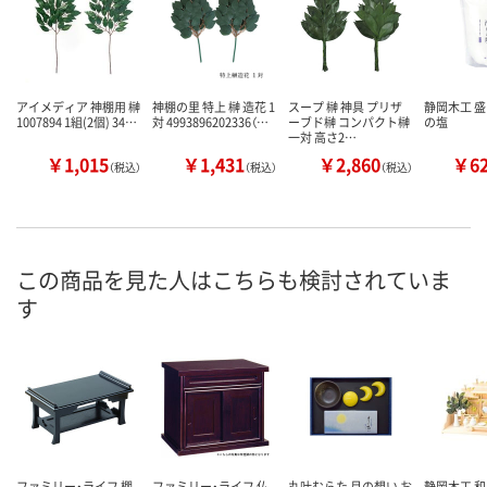
アイメディア 神棚用 榊
神棚の里 特上 榊 造花 1
スープ 榊 神具 プリザ
静岡木工 盛
1007894 1組(2個) 34…
対 4993896202336（…
ーブド榊 コンパクト榊
の塩
一対 高さ2…
￥1,015
￥1,431
￥2,860
￥6
（税込）
（税込）
（税込）
この商品を見た人はこちらも検討されていま
す
ファミリー・ライフ 棚
ファミリー・ライフ 仏
丸叶むらた 月の想い お
静岡木工 和