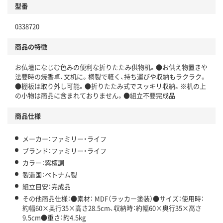
型番
0338720
商品の特徴
お仏壇になじむ色みの便利な折りたたみ供物机。●お供え物置きや
法要時の焼香卓、文机に。桐製で軽く、持ち運びや収納もラクラク。
●棚板は取り外し可能。●折りたたみ式でスッキリ収納。※机の上
の小物は商品に含まれておりません。●組立不要完成品
商品仕様
メーカー：ファミリー・ライフ
ブランド：ファミリー・ライフ
カラー：紫檀調
製造国：ベトナム製
組立目安：完成品
その他商品仕様：●素材： MDF（ラッカー塗装）●サイズ：使用時：
約幅60×奥行35×高さ28.5cm、収納時：約幅60×奥行35×高さ
9.5cm●重さ：約4.5kg