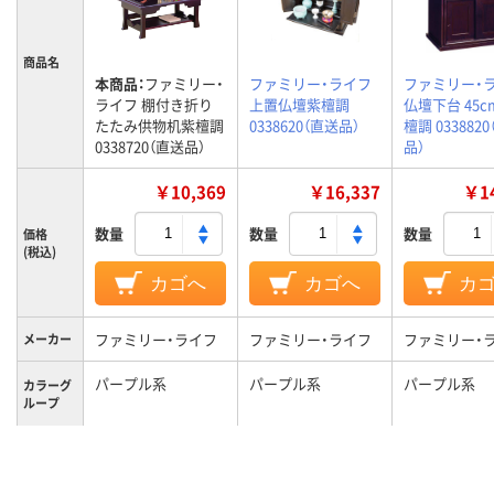
商品名
本商品：
ファミリー・
ファミリー・ライフ
ファミリー・
ライフ 棚付き折り
上置仏壇紫檀調
仏壇下台 45
たたみ供物机紫檀調
0338620（直送品）
檀調 033882
0338720（直送品）
品）
￥10,369
￥16,337
￥14
数量
数量
数量
価格
(税込)
カゴへ
カゴへ
カ
ファミリー・ライフ
ファミリー・ライフ
ファミリー・
メーカー
パープル系
パープル系
パープル系
カラーグ
ループ