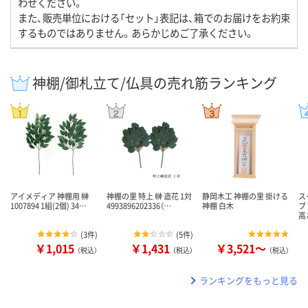
わせください。
また、販売単位における「セット」表記は、箱でのお届けをお約束
するものではありません。あらかじめご了承ください。
神棚/御札立て/仏具の売れ筋ランキング
アイメディア 神棚用 榊
神棚の里 特上 榊 造花 1対
静岡木工 神棚の里 掛ける
ス
1007894 1組(2個) 34…
4993896202336（…
神棚 白木
ブ
高
(
3件
)
(
5件
)
￥1,015
￥1,431
￥3,521～
（税込）
（税込）
（税込）
ランキングをもっと見る