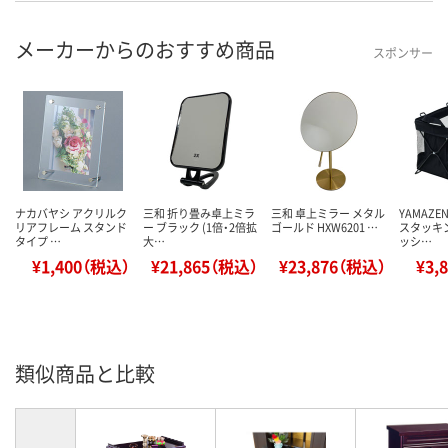
メーカーからのおすすめ商品
スポンサー
ナカバヤシ アクリルク
三和 折り畳み卓上ミラ
三和 卓上ミラー メタル
YAMAZE
リアフレーム スタンド
ー ブラック (1倍・2倍拡
ゴールド HXW6201 …
スタッキ
タイプ …
大…
ッシ…
¥1,400（税込）
¥21,865（税込）
¥23,876（税込）
¥3,
類似商品と比較