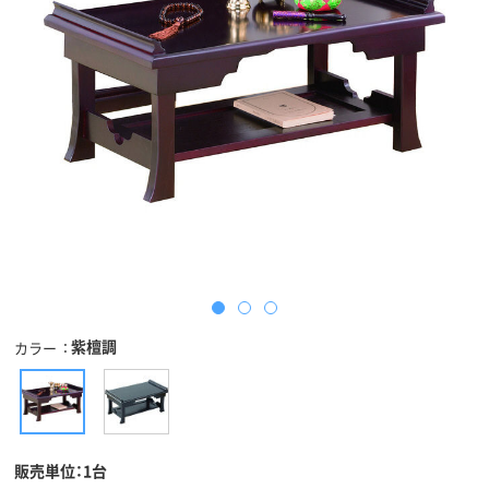
紫檀調
カラー
販売単位：1台