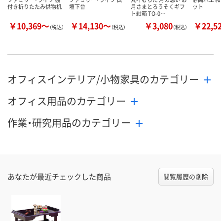
付き折りたたみ供物机
壇下台
月さまとろうそくギフ
ット
ト紺箱 TO-0…
￥10,369～
￥14,130～
￥3,080
￥22,5
（税込）
（税込）
（税込）
オフィスインテリア/小物家具のカテゴリー
オフィス用品のカテゴリー
作業・研究用品のカテゴリー
あなたが最近チェックした商品
閲覧履歴の削除