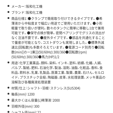
メーカー：阪和化工機
ブランド：阪和化工機
商品仕様1：●クランプで簡易取り付けできるタイプです。●希
薄液から中粘度まで幅広い用途でご使用いただけます。●小形
軽量で取り扱いが便利。数々のタンクに簡単に移動し1台で兼用
可能です。●保守点検が簡単。密閉ベアリングでグリスの流出が
なく注油不要です。●屋外タイプです。●部品を共通化すること
で量産が可能となり、コストダウンも実現しました。●標準外減
速比(回転数)も多数そろえています。●電源コード別売り●回転
数(min[[のー1乗]])(50/60Hz):300/360●回転数(rpm)
(50/60Hz):300/360●馬力(HP)1/2
用途：化学工業薬品、顔料、染料、インキ、塗料、紡績、化繊、人絹、
パルプ、製紙、肥料、石油化学、製油、溶剤、油脂、化粧品、香料、食
料品、飲料水、乳業、乳製品、医薬工業、製薬、農薬、石けん、セルロ
イド、プラスチック全般、陶磁器、皮革、水処理装置、メッキ薬品の
溶解及び各種廃液処理装置
材質/仕上：シャフト・羽根：ステンレス(SUS304)
軸長(mm)：1200
最大かくはん容量(L)稀薄液：2000
羽根外径(mm)：300
シャフト径(mm)：22