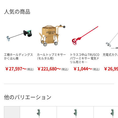
人気の商品
工機ホールディングス
カールトップミキサー
トラスコ中山 TRUSCO
充電式カク
かくはん機
（モルタル用）
パワーミキサー 電気ド
リル用ミキ…
￥27,597～
￥221,680～
￥1,044～
￥26,9
（税込）
（税込）
（税込）
他のバリエーション