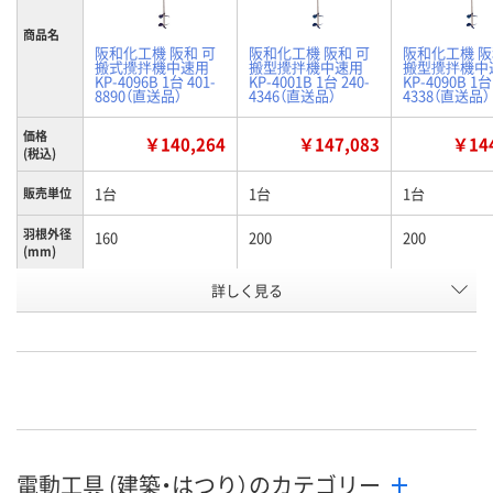
商品名
阪和化工機 阪和 可
阪和化工機 阪和 可
阪和化工機 阪
搬式攪拌機中速用
搬型攪拌機中速用
搬型攪拌機中
KP-4096B 1台 401-
KP-4001B 1台 240-
KP-4090B 1台
8890（直送品）
4346（直送品）
4338（直送品）
価格
￥140,264
￥147,083
￥144
(税込)
1台
1台
1台
販売単位
羽根外径
160
200
200
(mm)
軸長
詳しく見る
600
800
800
(mm)
お申込番
HE49057
P632564
P615171
号
直送品
直送品
直送品
在庫
8月26日（水）まで
8月26日（水）まで
8月26日（水）
お届け日
電動工具 (建築・はつり）のカテゴリー