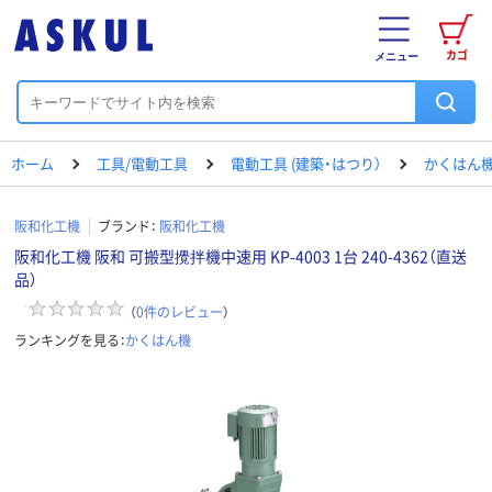
カゴ
メニュー
ホーム
工具/電動工具
電動工具 (建築・はつり）
かくはん
阪和化工機
ブランド：
阪和化工機
阪和化工機 阪和 可搬型攪拌機中速用 KP-4003 1台 240-4362（直送
品）
（
0
件のレビュー
）
ランキングを見る：
かくはん機