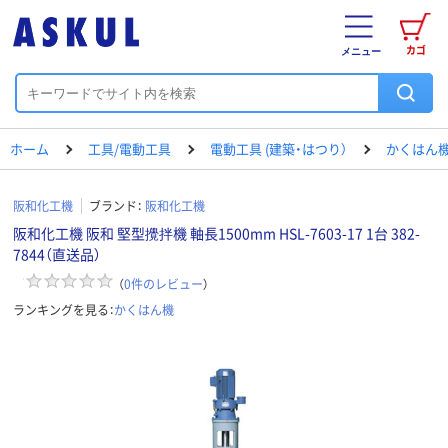
カゴ
メニュー
ホーム
工具/電動工具
電動工具 (建築・はつり）
かくはん
阪和化工機
ブランド：
阪和化工機
阪和化工機 阪和 堅型攪拌機 軸長1500mm HSL-7603-17 1台 382-
7844（直送品）
（
0
件のレビュー
）
ランキングを見る：
かくはん機