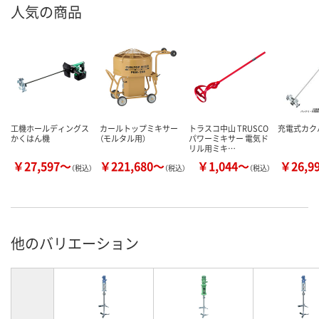
人気の商品
工機ホールディングス
カールトップミキサー
トラスコ中山 TRUSCO
充電式カク
かくはん機
（モルタル用）
パワーミキサー 電気ド
リル用ミキ…
￥27,597～
￥221,680～
￥1,044～
￥26,9
（税込）
（税込）
（税込）
他のバリエーション