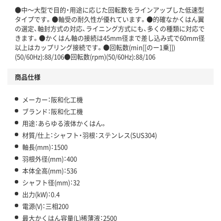
●中～大型で目的・用途に応じた回転数をラインアップした低速型
タイプです。●軸受の耐久性が優れています。●的確なかくはん翼
の選定、軸封方式の対応、ライニング方式にも、多くの種類に対応で
きます。●かくはん軸の接続は45mm径まで差し込み式で60mm径
以上はカップリング接続です。●回転数(min[[のー1乗]])
(50/60Hz):88/106●回転数(rpm)(50/60Hz):88/106
商品仕様
メーカー：阪和化工機
ブランド：阪和化工機
用途：あらゆる液体かくはん。
材質/仕上：シャフト・羽根：ステンレス(SUS304)
軸長(mm)：1500
羽根外径(mm)：400
本体全高(mm)：536
シャフト径(mm)：32
出力(kW)：0.4
電源(V)：三相200
最大かくはん容量(L)稀薄液：2500