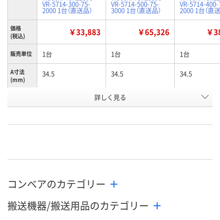
VR-5714-300-75-
VR-5714-500-75-
VR-5714-400-
2000 1台（直送品）
3000 1台（直送品）
2000 1台（直
価格
￥33,883
￥65,326
￥38
(税込)
1台
1台
1台
販売単位
A寸法
34.5
34.5
34.5
(mm)
お申込番
詳しく見る
P616008
P628012
P627875
号
直送品
直送品
直送品
在庫
8月25日（火）まで
8月25日（火）まで
8月25日（火）
お届け日
数量
数量
数量
コンベアのカテゴリー
カゴへ
カゴへ
カ
搬送機器/搬送用品のカテゴリー