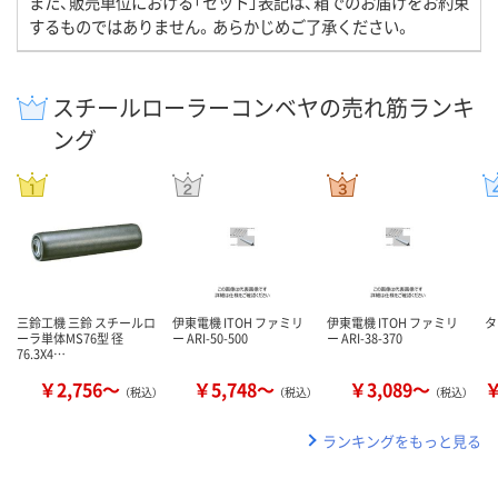
また、販売単位における「セット」表記は、箱でのお届けをお約束
するものではありません。あらかじめご了承ください。
スチールローラーコンベヤの売れ筋ランキ
ング
三鈴工機 三鈴 スチールロ
伊東電機 ITOH ファミリ
伊東電機 ITOH ファミリ
タ
ーラ単体MS76型 径
ー ARI-50-500
ー ARI-38-370
76.3X4…
￥2,756～
￥5,748～
￥3,089～
￥
（税込）
（税込）
（税込）
ランキングをもっと見る