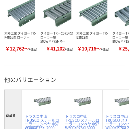
太陽工業 タイヨー TR-
タイヨー TRーC5714型
太陽工業 タイヨー TR-
タイヨー TR
K4816型 ローラー
ローラー幅
B3812型
ローラー幅
500W×P75MM…
800W×P1
￥12,762～
￥41,202
￥10,716～
￥25,
（税込）
（税込）
（税込）
他のバリエーション
商品名
トラスコ中山
トラスコ中山
トラスコ中山
TRUSCO スチールロ
TRUSCO スチールロ
TRUSCO ス
ーラーコンベヤ Φ57
ーラーコンベヤ Φ57
ーラーコンベヤ
W300XP75XL2000
W500XP75XL3000
W400XP75XL2