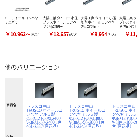
ミニホイールコンベヤ
太陽工業 タイヨー 小径
太陽工業 タイヨー 小径
太陽工業 タ
ミニパラ
プレスホイールコンベ
切削ホイールコンベヤ
プレスホイ
ヤ 25φX巾9…
25φX巾9m…
ヤ 25φX巾
￥10,963～
￥13,657
￥8,954
￥11,
（税込）
（税込）
（税込）
他のバリエーション
商品名
トラスコ中山
トラスコ中山
トラスコ中山
TRUSCO ホイールコ
TRUSCO ホイールコ
TRUSCO ホ
ンベヤ アルミ製
ンベヤ アルミ製
ンベヤ アル
Φ38X12 P50XL2400
Φ38X12 P50XL3000
Φ38X12 P100
V-38AL-50-2400 1台
V-38AL-50-3000 1台
V-38AL-100-2
461-2337（直送品）
461-2345（直送品）
台（直送品）
価格