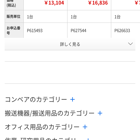
￥13,104
￥16,836
￥7
(税込)
1台
1台
1台
販売単位
お申込番
P615493
P627544
P626633
号
詳しく見る
直送品
直送品
直送品
在庫
8月26日（水）まで
8月26日（水）まで
8月26日（水）
お届け日
数量
数量
数量
カゴへ
カゴへ
カ
コンベアのカテゴリー
搬送機器/搬送用品のカテゴリー
オフィス用品のカテゴリー