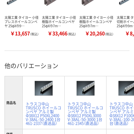
太陽工業 タイヨー 小径
太陽工業 タイヨー 小径
太陽工業 タイヨー 小径
太陽工業 タ
プレスホイールコンベ
樹脂ホイールコンベヤ
樹脂ホイールコンベヤ
切削ホイー
ヤ 25φX巾9…
25φX巾7m…
25φX巾7m…
25φX巾9m
￥13,657
￥33,466
￥20,260
￥8,
（税込）
（税込）
（税込）
他のバリエーション
商品名
トラスコ中山
トラスコ中山
トラスコ中山
TRUSCO ホイールコ
TRUSCO ホイールコ
TRUSCO ホ
ンベヤ アルミ製
ンベヤ アルミ製
ンベヤ アル
Φ38X12 P50XL2400
Φ38X12 P50XL3000
Φ38X12 P100
V-38AL-50-2400 1台
V-38AL-50-3000 1台
V-38AL-100-2
461-2337（直送品）
461-2345（直送品）
台（直送品）
価格