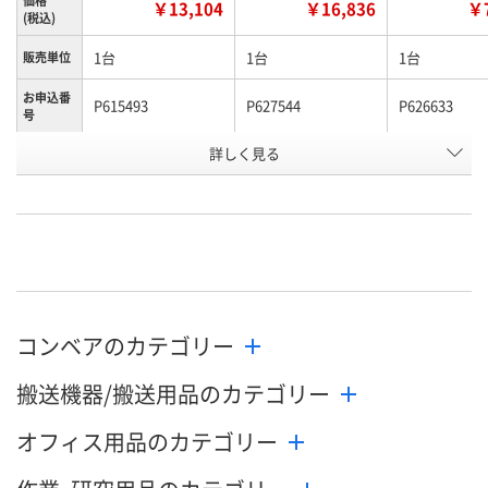
￥13,104
￥16,836
￥7
(税込)
1台
1台
1台
販売単位
お申込番
P615493
P627544
P626633
号
詳しく見る
直送品
直送品
直送品
在庫
8月26日（水）まで
8月26日（水）まで
8月26日（水）
お届け日
数量
数量
数量
カゴへ
カゴへ
カ
コンベアのカテゴリー
搬送機器/搬送用品のカテゴリー
オフィス用品のカテゴリー