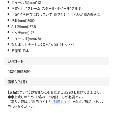
ホイール幅(mm)：12
材質/仕上：フレーム：スチール・ホイール：アルミ
用途：持ち運びに適していて、傷を付けたくない品物の搬送に。
機長(mm)：3000
A寸法(mm)：37.5
ピッチ(mm)：75
ホイール径(mm)：38
取付ボルトナット：根角M8×20L 2セット付
原産国：日本
JANコード
4989999663099
備考（ご注意）
【返品について】お客様のご都合による返品はお受けできません。
●車上渡しのため、お客様での荷降ろしが必要です。
ご購入の際は、ご利用ガイド「
ご利用ガイド
」を必ずご確認の上、お
申し込みください。