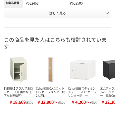
P632468
P632500
お申込番号
詳しく見る
直送品
直送品
在庫
8月26日（水）まで
8月26日（水）まで
お届け日
数量
数量
この商品を見た人はこちらも検討されていま
す
カゴへ
カゴへ
【設置込】プラス 学生ロ
Ceha 抗菌 OAユニット
Ceha 抗菌 スタッキン
エムテック
ッカー1人用 南京錠 上
ロッカー シリンダー錠
グスチールロッカー シ
ルパーソナ
下左右連結可…
2人用L…
リンダー錠 …
ー 幅500
￥18,669
￥32,900～
￥4,200～
￥32,3
（税込）
（税込）
（税込）