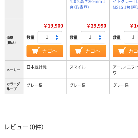
410×高さ269mm 1
イトグレー TL
台（取寄品）
MS1S 1台（直
￥19,900
￥29,990
￥14
数量
数量
数量
価格
(税込)
カゴへ
カゴへ
カ
日本統計機
スマイル
アール・エフ
メーカー
ワ
カラーグ
グレー系
グレー系
グレー系
ループ
レビュー（0件）