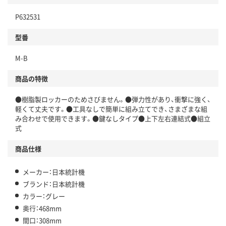
P632531
型番
M-B
商品の特徴
●樹脂製ロッカーのためさびません。●弾力性があり、衝撃に強く、
軽くて丈夫です。●工具なしで簡単に組み立てでき、さまざまな組
み合わせで使用できます。●鍵なしタイプ●上下左右連結式●組立
式
商品仕様
メーカー：日本統計機
ブランド：日本統計機
カラー：グレー
奥行：468mm
間口：308mm