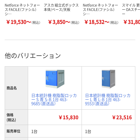
Netforce ネットフォー
アスカ 組立式ボックス
Netforce ネットフォー
スマイル 
ス FACILE（ファシル）
本体/ベース/天板
ス FACILE（ファシル）
ー OAスチ
シ…
シ…
ー
￥19,530～
￥3,850～
￥18,532～
￥31,8
（税込）
（税込）
（税込）
他のバリエーション
商品名
日本統計機 樹脂製ロッカ
日本統計機 樹脂製ロッカ
ー S 青 S-B 1台 463-
ー L 青 L-B 1台 463-
9685（直送品）
9553（直送品）
価格
￥15,830
￥23,516
(税込)
1台
1台
販売単位