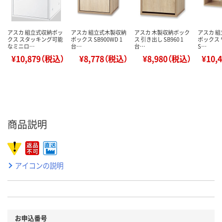
アスカ 組立式収納ボッ
アスカ 組立式木製収納
アスカ 木製収納ボック
アスカ 組
クス スタッキング可能
ボックス SB900WD 1
ス 引き出し SB960 1
ボックス 
なミニロ…
台…
台…
S…
¥10,879（税込）
¥8,778（税込）
¥8,980（税込）
¥10,
商品説明
アイコンの説明
お申込番号