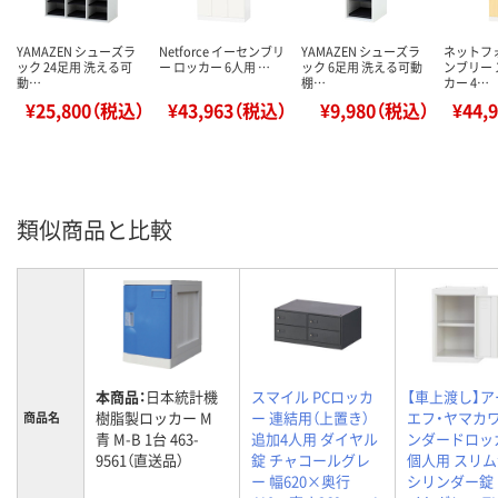
YAMAZEN シューズラ
Netforce イーセンブリ
YAMAZEN シューズラ
ネットフ
ック 24足用 洗える可
ー ロッカー 6人用 …
ック 6足用 洗える可動
ンブリー
動…
棚…
カー 4…
¥25,800（税込）
¥43,963（税込）
¥9,980（税込）
¥44,
類似商品と比較
本商品：
日本統計機
スマイル PCロッカ
【車上渡し】ア
樹脂製ロッカー M
ー 連結用（上置き）
エフ・ヤマカワ
商品名
青 M-B 1台 463-
追加4人用 ダイヤル
ンダードロッ
9561（直送品）
錠 チャコールグレ
個人用 スリ
ー 幅620×奥行
シリンダー錠