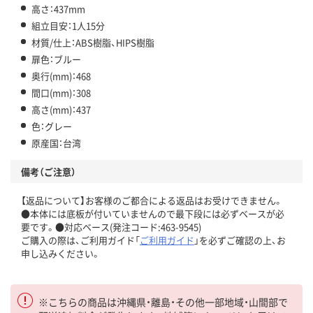
高さ：437mm
組立目安：1人15分
材質/仕上：ABS樹脂、HIPS樹脂
扉色：ブルー
奥行(mm)：468
間口(mm)：308
高さ(mm)：437
色：グレー
原産国：台湾
備考（ご注意）
【返品について】お客様のご都合による返品はお受けできません。
●本体には底板が付いていませんので最下段には必ずベースが必
要です。●対応ベース(発注コード:463-9545)
ご購入の際は、ご利用ガイド「
ご利用ガイド
」を必ずご確認の上、お
申し込みください。
※こちらの商品は沖縄県・離島・その他一部地域・山間部で