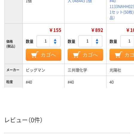
1個
入 048443 1個
#40
1133NAHH023
1セット(50枚
品）
￥155
￥892
￥10
数量
数量
数量
価格
(税込)
カゴへ
カゴへ
カ
ビッグマン
三共理化学
光陽社
メーカー
#40
#40
40
粒度
レビュー（0件）