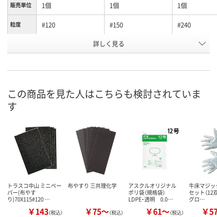
1個
1個
1個
販売単位
#120
#150
#240
粒度
お申込番
詳しく見る
P636434
P636435
P636436
号
入荷待ち
あり
在庫
8月10日（月）予定
8月11日（火）
お届け日
この商品を見た人はこちらも検討されていま
す
数量
数量
現在ご注文いただけ
ません
カゴへ
カ
トラスコ中山 ミニペー
布やすり 三共理化学
アスクルオリジナル
牛床マジック 
パー(布やす
ポリ袋（規格袋）
セット（12
り)70X115#120 …
LDPE・透明 0.0…
グロ…
￥143
￥75～
￥61～
￥5
（税込）
（税込）
（税込）