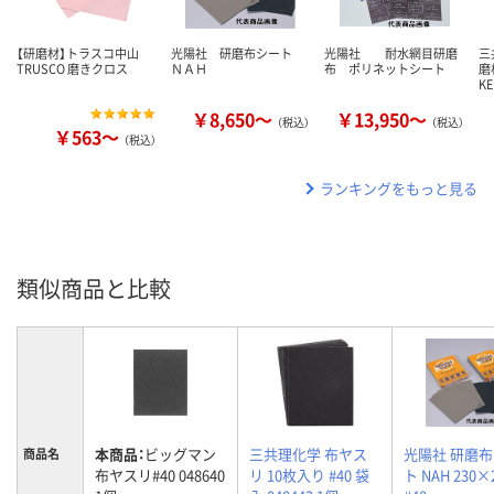
【研磨材】トラスコ中山
光陽社 研磨布シート
光陽社 耐水網目研磨
三
TRUSCO 磨きクロス
ＮＡＨ
布 ポリネットシート
磨
K
￥8,650～
￥13,950～
（税込）
（税込）
￥563～
（税込）
ランキングをもっと見る
類似商品と比較
本商品：
ビッグマン
三共理化学 布ヤス
光陽社 研磨
商品名
布ヤスリ#40 048640
リ 10枚入り #40 袋
ト NAH 230×