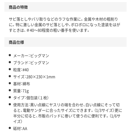
商品の特徴
サビ落としやバリ取りなどのラフな作業に。金属や木材の粗削り
に。特に激しい金属のサビ落としや、ボロボロになった塗装をはが
すときは、＃40～80程度の粗い番手を使います。
商品仕様
メーカー：ビッグマン
ブランド：ビッグマン
粒度：#40
サイズ：280×230×1mm
基材：綿布
質量：71g
タイプ：個包装（１枚）
使用方法：黒い点線にヤスリの端を合わせ、白い点線にそって切
ると、電動サンダーに合ったサイズにできます。（1/3サイズ）更に
半分に切ると、市販のパッドに巻いて使うのに便利です。（1/6サ
イズ）
砥材：AA