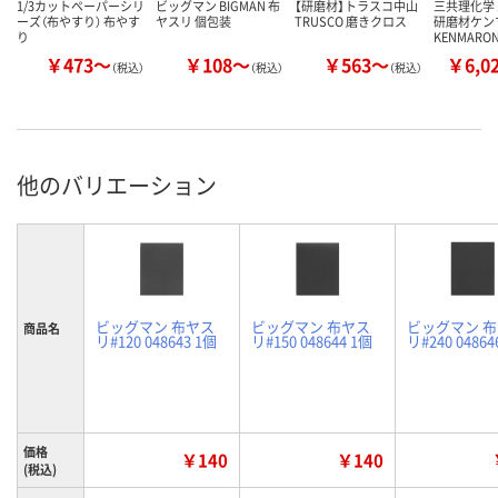
1/3カットペーパーシリ
ビッグマン BIGMAN 布
【研磨材】トラスコ中山
三共理化学 
ーズ（布やすり） 布やす
ヤスリ 個包装
TRUSCO 磨きクロス
研磨材ケン
り
KENMARO
￥473～
￥108～
￥563～
￥6,0
（税込）
（税込）
（税込）
他のバリエーション
ビッグマン 布ヤス
ビッグマン 布ヤス
ビッグマン 
商品名
リ#120 048643 1個
リ#150 048644 1個
リ#240 04864
価格
￥140
￥140
(税込)