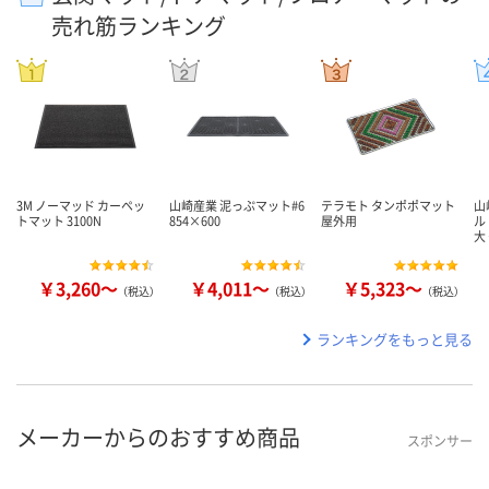
売れ筋ランキング
3M ノーマッド カーペッ
山崎産業 泥っぷマット#6
テラモト タンポポマット
山
トマット 3100N
854×600
屋外用
ル
大
￥3,260～
￥4,011～
￥5,323～
（税込）
（税込）
（税込）
ランキングをもっと見る
メーカーからのおすすめ商品
スポンサー