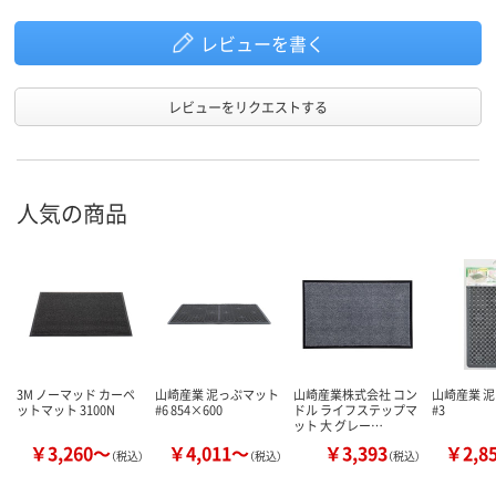
レビューを書く
レビューをリクエストする
人気の商品
3M ノーマッド カーペ
山崎産業 泥っぷマット
山崎産業株式会社 コン
山崎産業 
ットマット 3100N
#6 854×600
ドル ライフステップマ
#3
ット 大 グレー…
￥3,260～
￥4,011～
￥3,393
￥2,8
（税込）
（税込）
（税込）