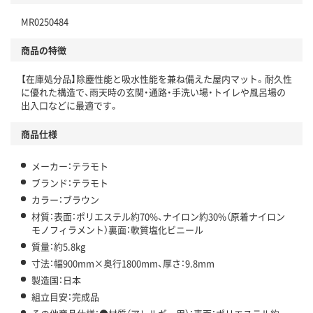
MR0250484
商品の特徴
【在庫処分品】除塵性能と吸水性能を兼ね備えた屋内マット。耐久性
に優れた構造で、雨天時の玄関・通路・手洗い場・トイレや風呂場の
出入口などに最適です。
商品仕様
メーカー：テラモト
ブランド：テラモト
カラー：ブラウン
材質：表面：ポリエステル約70%、ナイロン約30%（原着ナイロン
モノフィラメント）裏面：軟質塩化ビニール
質量：約5.8kg
寸法：幅900mm×奥行1800mm、厚さ：9.8mm
製造国：日本
組立目安：完成品