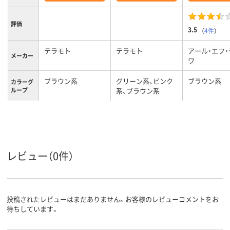
評価
3.5
（
4件
）
テラモト
テラモト
アール・エフ
メーカー
ワ
ブラウン系
グリーン系、ピンク
ブラウン系
カラーグ
ループ
系、ブラウン系
約5.8kg
質量
レビュー（0件）
投稿されたレビューはまだありません。お客様のレビューコメントをお
待ちしています。