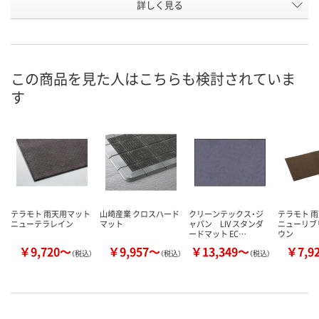
詳しく見る
グリーン
グレー
ブラウン
カラー
お申込番
P639350
P639353
P639352
号
あり
あり
在庫
この商品を見た人はこちらも検討されていま
す
8月8日（土）
8月14日（金）
お届け日
数量
数量
在庫切れです
（次回入荷日未定）
カゴへ
カ
テラモト 雨天用マット
山崎産業 クロスハード
クリーンテックス・ジ
テラモト 
ニューテラレイン
マット
ャパン LIV スタンダ
ニューリブ
ードマット EC…
ウン
￥9,720～
￥9,957～
￥13,349～
￥7,9
（税込）
（税込）
（税込）