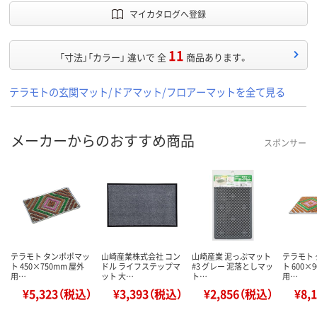
マイカタログへ登録
11
「寸法」「カラー」 違いで 全
商品あります。
テラモトの玄関マット/ドアマット/フロアーマットを全て見る
メーカーからのおすすめ商品
スポンサー
テラモト タンポポマッ
山崎産業株式会社 コン
山崎産業 泥っぷマット
テラモト
ト 450×750mm 屋外
ドル ライフステップマ
#3 グレー 泥落としマッ
ト 600×
用…
ット 大…
ト…
用…
¥5,323（税込）
¥3,393（税込）
¥2,856（税込）
¥8,