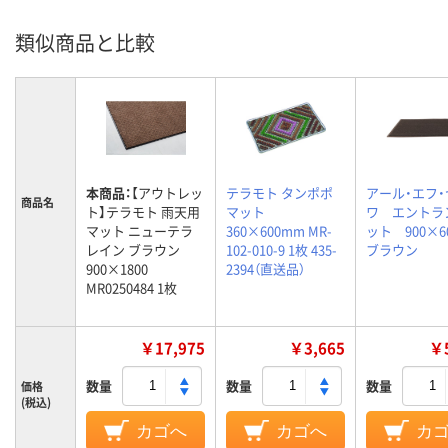
類似商品と比較
本商品：
【アウトレッ
テラモト タンポポ
アール・エフ
商品名
ト】テラモト 雨天用
マット
ワ エントラ
マット ニューテラ
360×600mm MR-
ット 900×
レイン ブラウン
102-010-9 1枚 435-
ブラウン
900×1800
2394（直送品）
MR0250484 1枚
￥17,975
￥3,665
￥5
数量
数量
数量
価格
(税込)
カゴへ
カゴへ
カ