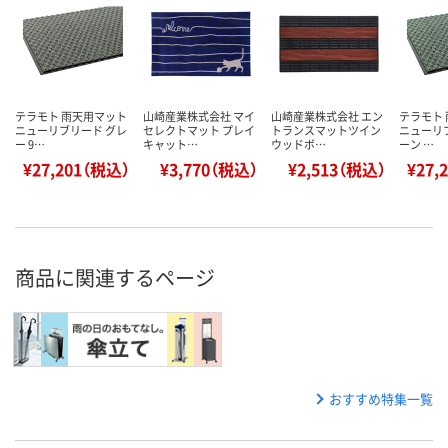
テラモト 雨天用マット
山崎産業株式会社 マイ
山崎産業株式会社 エン
テラモト
ニューリブリード グレ
セレクトマット プレイ
トランスマットツイン
ニューリ
ー 9…
キャット…
ウッドボ…
ーン …
¥27,201（税込）
¥3,770（税込）
¥2,513（税込）
¥27,
商品に関連するページ
おすすめ特集一覧