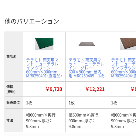
他のバリエーション
商品名
テラモト 雨天用マ
テラモト 雨天用マ
テラモト 雨
ット ニューテラレ
ット ニューテラレ
ット ニュー
イン グリーン
イン グレー
イン ブラウン
600mm×900mm
600×900mm 屋内
600mm×90
MR0250401（直送品）
用 MR0250405 1枚
MR0250404
価格
￥9,720
￥12,221
￥9
(税込)
1枚
1枚
1枚
販売単位
幅600mm×奥行
幅600mm×奥行
幅600mm×
900mm、厚さ：
900mm、厚さ：
900mm、厚さ
寸法
9.8mm
9.8mm
9.8mm