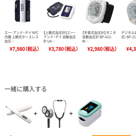
エー・アンド・デイ NFC
【上腕式血圧計】エー・
【手首式血圧計】タニタ
デジタル
内蔵 上腕式ホースレス
アンド・デイ 自動血圧
自動血圧計 BP-A11-
式） BP-2
血圧…
計 UA…
W…
¥7,980（税込）
¥3,780（税込）
¥2,980（税込）
¥4,
一緒に購入する