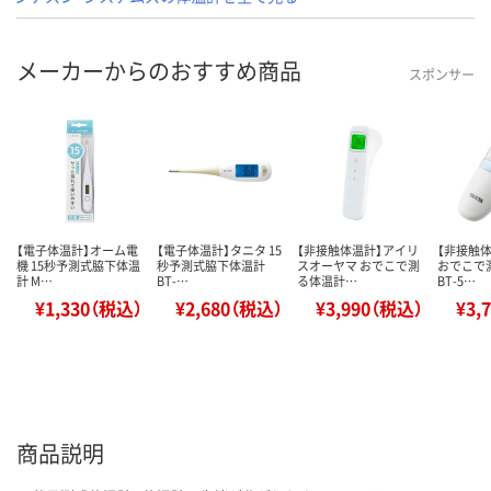
メーカーからのおすすめ商品
スポンサー
【電子体温計】オーム電
【電子体温計】タニタ 15
【非接触体温計】アイリ
【非接触
機 15秒予測式脇下体温
秒予測式脇下体温計
スオーヤマ おでこで測
おでこで
計 M…
BT-…
る体温計…
BT-5…
¥1,330（税込）
¥2,680（税込）
¥3,990（税込）
¥3,
商品説明