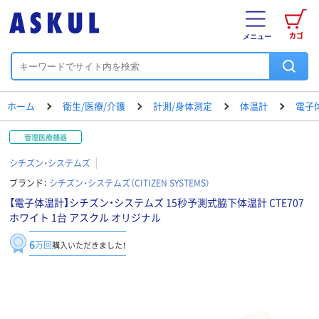
カゴ
メニュー
ホーム
衛生/医療/介護
計測/身体測定
体温計
電子
管理医療機器
シチズン・システムズ
ブランド：
シチズン・システムズ（CITIZEN SYSTEMS）
【電子体温計】シチズン・システムズ 15秒予測式脇下体温計 CTE707
ホワイト 1台 アスクル オリジナル
6
万回
購入いただきました！