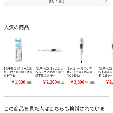
アスクル
詳しく見る
商品環境
65
スコア
人気の商品
【電子体温計】オーム電
【電子体温計】オムロン
オムロンヘルスケア
【電子体温計
機 15秒予測式脇下体温
ヘルスケア 15秒予測式
オムロン 電子体温計
秒予測式脇
計 MT418…
脇下体温計 M…
MC-1600W-…
ET-C231…
￥1,330
￥2,280
￥2,890～
￥2,
（税込）
（税込）
（税込）
この商品を見た人はこちらも検討されていま