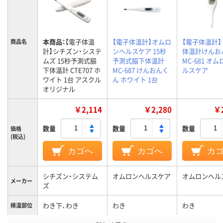
本商品：
【電子体温
【電子体温計】オムロ
【電子体温計】
商品名
計】シチズン・システ
ンヘルスケア 15秒
体温計けんお
ムズ 15秒予測式脇
予測式脇下体温計
MC-681 オ
下体温計 CTE707 ホ
MC-687 けんおんく
ルスケア
ワイト 1台 アスクル
ん ホワイト 1台
オリジナル
￥2,114
￥2,280
￥2
数量
数量
数量
価格
(税込)
カゴへ
カゴへ
カ
シチズン・システム
オムロンヘルスケア
オムロンヘル
メーカー
ズ
わき下、わき
わき
わき
検温部位