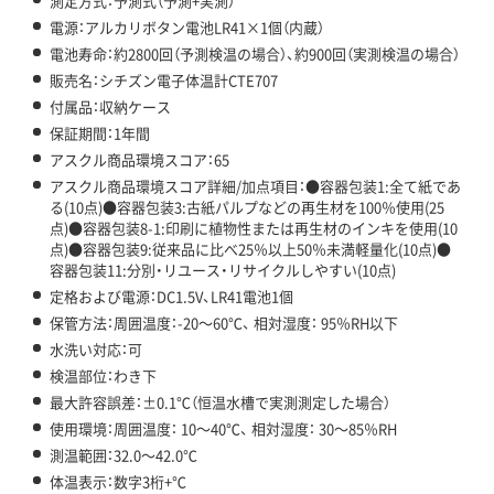
測定方式：予測式（予測+実測）
電源：アルカリボタン電池LR41×1個（内蔵）
電池寿命：約2800回（予測検温の場合）、約900回（実測検温の場合）
販売名：シチズン電子体温計CTE707
付属品：収納ケース
保証期間：1年間
アスクル商品環境スコア：65
アスクル商品環境スコア詳細/加点項目：●容器包装1:全て紙であ
る(10点)●容器包装3:古紙パルプなどの再生材を100％使用(25
点)●容器包装8-1:印刷に植物性または再生材のインキを使用(10
点)●容器包装9:従来品に比べ25％以上50％未満軽量化(10点)●
容器包装11:分別・リユース・リサイクルしやすい(10点)
定格および電源：DC1.5V、LR41電池1個
保管方法：周囲温度：-20～60℃、 相対湿度： 95％RH以下
水洗い対応：可
検温部位：わき下
最大許容誤差：±0.1℃（恒温水槽で実測測定した場合）
使用環境：周囲温度： 10～40℃、 相対湿度： 30～85％RH
測温範囲：32.0～42.0℃
体温表示：数字3桁+℃