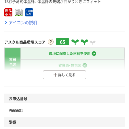
15秒予測式体温計。体温計の先端が曲がりわきにフィット
アイコンの説明
65
アスクル商品環境スコア
環境に配慮した材料を使用
容器
包装
省資源・無包装
詳しく見る
分別・リサイクルしやすい設計
環境に配慮した材料を使用
商品
お申込番号
本体
省資源・省エネ・節水
P665681
分別・リサイクルしやすい設計
型番
独自の回収スキームがある