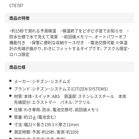
CTE707
仕組
アスクルで資源循環している
商品の特徴
温室効果ガスなどの削減
・約15秒で測れる予測検温 ・検温終了をピポピポ音でお知らせ ・
この商品の環境配慮ポイントです。下記商品詳細「
防水仕様で水で洗えて清潔 ・前回値メモリー、オートパワーオフ
アスクル商品環境スコア詳細／加点項目
」で確認できます。
機能付き ・保管に便利な収納ケース付き ・電池交換可能 ※体温
計の先端が曲がり、わきにフィットするタイプです。アスクル限定・
ロハコ限定
商品仕様
メーカー：シチズン・システムズ
ブランド：シチズン・システムズ（CITIZEN SYSTEMS）
材質：本体・スイッチ：ABS 測温部：ステンレススチール 本体
先端部分：エラストマー パネル：アクリル
仕様：わき専用、防水、電池交換可、前回値メモリ
質量：約15ｇ（電池含む）
寸法：幅22×長さ139.5×厚さ11ｍｍ
測定時間：予測：約15秒、実測：約10分