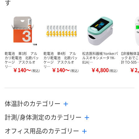
す
乾電池 単3形 アル
乾電池 単4形 アル
松吉医科器械 Yonkerパ
【非接触体
カリ乾電池 北欧パッ
カリ乾電池 北欧パッ
ルスオキシメータ YK-
ック おで
ケージ アスクルオ
ケージ アスクルオ
81A(…
計 TO-505
リ…
リ…
￥140～
￥140～
￥4,800
￥2,
（税込）
（税込）
（税込）
体温計のカテゴリー
計測/身体測定のカテゴリー
オフィス用品のカテゴリー