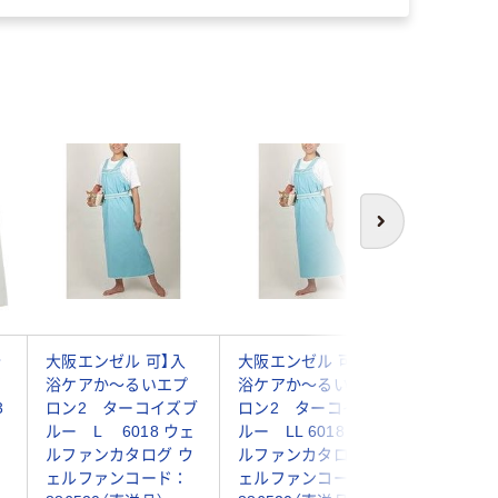
次へ
介
大阪エンゼル 可】入
大阪エンゼル 可】入
大阪エン
イ
浴ケアか～るいエプ
浴ケアか～るいエプ
浴ケアか
3
ロン2 ターコイズブ
ロン2 ターコイズブ
ロン2 
ルー L 6018 ウェ
ルー LL 6018 ウェ
ルー M 
ルファンカタログ ウ
ルファンカタログ ウ
ルファン
ェルファンコード：
ェルファンコード：
ェルファ