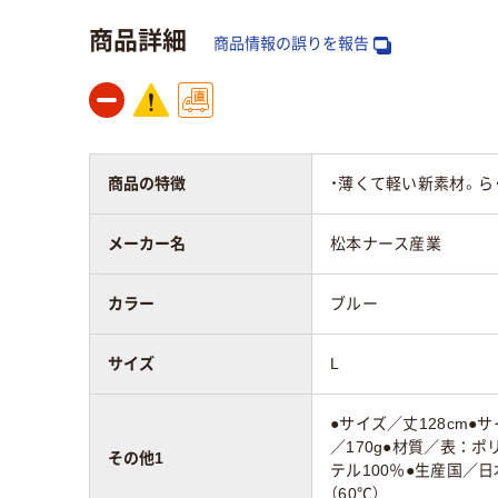
商品詳細
商品情報の誤りを報告
商品の特徴
・薄くて軽い新素材。
メーカー名
松本ナース産業
カラー
ブルー
サイズ
L
●サイズ／丈128cm●サ
／170g●材質／表：ポ
その他1
テル100％●生産国／
（60℃）