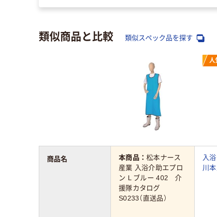
類似商品と比較
類似スペック品を探す
人
本商品：
松本ナース
入浴
商品名
産業 入浴介助エプロ
川本
ン L ブルー 402 介
援隊カタログ
S0233（直送品）