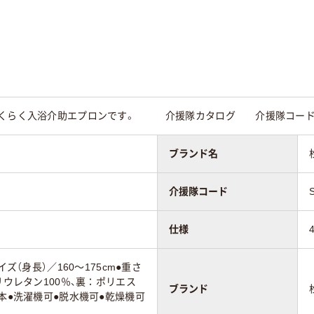
らくらく入浴介助エプロンです。 介援隊カタログ 介援隊コード：
ブランド名
介援隊コード
仕様
イズ（身長）／160～175cm●重さ
リウレタン100％、裏：ポリエス
ブランド
日本●洗濯機可●脱水機可●乾燥機可