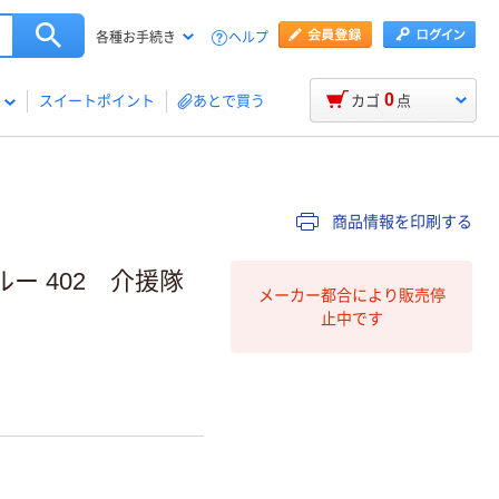
ヘルプ
各種お手続き
0
スイートポイント
あとで買う
カゴ
点
商品情報を印刷する
ー 402 介援隊
メーカー都合により販売停
止中です