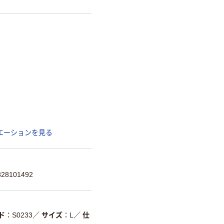
エーションを見る
8101492
ド
S0233
／
サイズ
L
／
仕