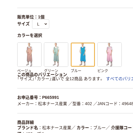
販売単位：1個
サイズ
カラーを選択
ベージュ
グリーン
ブルー
ピンク
この商品のバリエーション
「サイズ」「カラー」違いで 全12商品 あります。
すべてのバリ
お申込番号：P665991
メーカー：松本ナース産業
／型番：402
／JANコード：496482
商品詳細
ブランド名
松本ナース産業
／
カラー
ブルー
／
介援隊コー