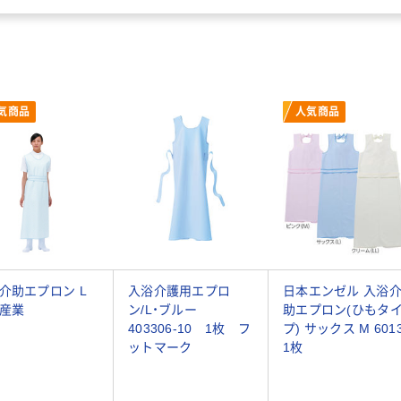
気商品
人気商品
介助エプロン L
入浴介護用エプロ
日本エンゼル 入浴
産業
ン/L・ブルー
助エプロン(ひもタ
403306-10 1枚 フ
プ) サックス M 601
ットマーク
1枚