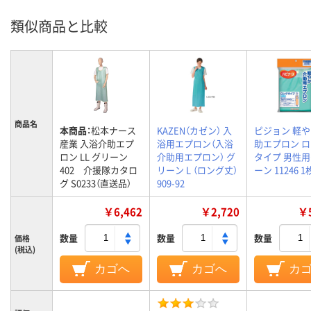
類似商品と比較
商品名
本商品：
松本ナース
KAZEN（カゼン） 入
ピジョン 軽
産業 入浴介助エプ
浴用エプロン（入浴
助エプロン 
ロン LL グリーン
介助用エプロン） グ
タイプ 男性
402 介援隊カタロ
リーン L （ロング丈）
ーン 11246 1
グ S0233（直送品）
909-92
￥6,462
￥2,720
￥5
数量
数量
数量
価格
(税込)
カゴへ
カゴへ
カ