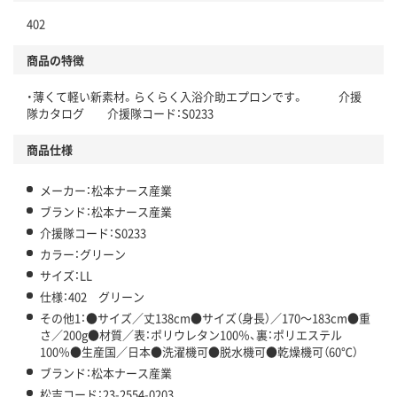
402
商品の特徴
・薄くて軽い新素材。らくらく入浴介助エプロンです。 介援
隊カタログ 介援隊コード：S0233
商品仕様
メーカー：松本ナース産業
ブランド：松本ナース産業
介援隊コード：S0233
カラー：グリーン
サイズ：LL
仕様：402 グリーン
その他1：●サイズ／丈138cm●サイズ（身長）／170～183cm●重
さ／200g●材質／表：ポリウレタン100％、裏：ポリエステル
100％●生産国／日本●洗濯機可●脱水機可●乾燥機可（60℃）
ブランド：松本ナース産業
松吉コード：23-2554-0203