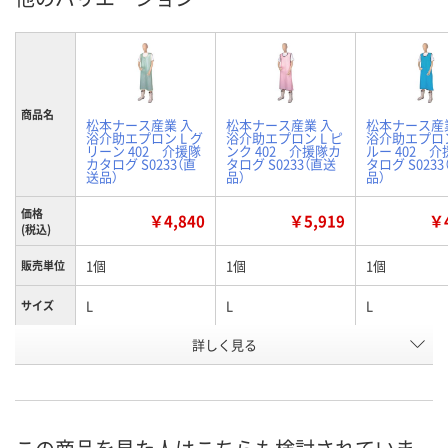
商品名
松本ナース産業 入
松本ナース産業 入
松本ナース産
浴介助エプロン L グ
浴介助エプロン L ピ
浴介助エプロン
リーン 402 介援隊
ンク 402 介援隊カ
ルー 402 
カタログ S0233（直
タログ S0233（直送
タログ S023
送品）
品）
品）
価格
￥4,840
￥5,919
￥4
(税込)
1個
1個
1個
販売単位
L
L
L
サイズ
詳しく見る
グリーン
ピンク
ブルー
カラー
お申込番
P665997
P665994
P665991
号
直送品
直送品
直送品
在庫