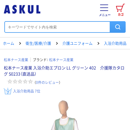
カゴ
メニュー
ホーム
衛生/医療/介護
介護ユニフォーム
入浴介助用品
松本ナース産業
ブランド：
松本ナース産業
松本ナース産業 入浴介助エプロン LL グリーン 402 介援隊カタロ
グ S0233（直送品）
（
0
件のレビュー
）
入浴介助用品 7位