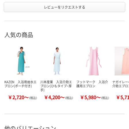
レビューをリクエストする
人気の商品
KAZEN 入浴用撥水エ
川本産業 入浴介助エ
フットマーク 入浴介
ナガイレー
プロン(ポーチ付き)
プロン(ひもタイプ・厚
護用エプロン
介助エプロ
手)
￥2,720～
￥4,200～
￥5,980～
￥5,7
（税込）
（税込）
（税込）
他のバリエーション