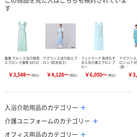
この商品を見た人はこちらも検討されていま
す
8月27日（木）まで
お届け日
数量
メーカー都合により
メーカー都合
販売停止中です
販売停止中で
カゴへ
亀屋 ブルー 入浴介助用
アズワン 入浴介助エプ
フットマーク 長持ちす
アズワン 
エプロン 介援隊 S0715
ロン （防水加工）
る入浴介護エプロン ブ
ロン LL 7-9
ルー
（直…
￥3,548～
￥4,128～
￥6,050～
￥3,
（税込）
（税込）
（税込）
入浴介助用品のカテゴリー
介護ユニフォームのカテゴリー
オフィス用品のカテゴリー