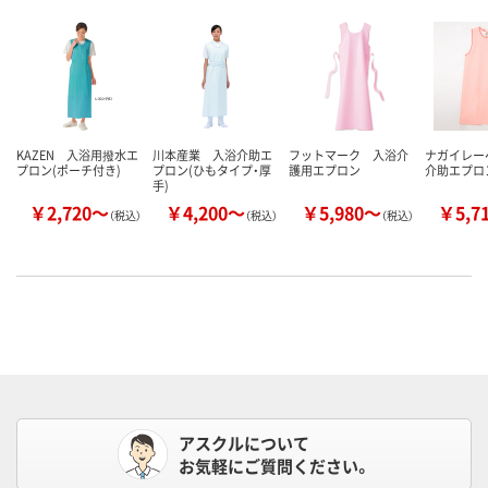
KAZEN 入浴用撥水エ
川本産業 入浴介助エ
フットマーク 入浴介
ナガイレー
プロン(ポーチ付き)
プロン(ひもタイプ・厚
護用エプロン
介助エプロ
手)
￥2,720～
￥4,200～
￥5,980～
￥5,7
（税込）
（税込）
（税込）
アスクルについて
お気軽にご質問ください。