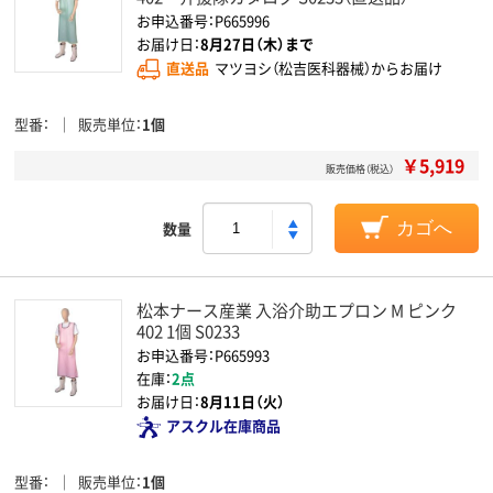
お申込番号：P665996
お届け日：
8月27日（木）まで
直送品
マツヨシ（松吉医科器械）からお届け
型番
販売単位
1個
￥5,919
販売価格（税込）
数量
カゴへ
松本ナース産業 入浴介助エプロン M ピンク
402 1個 S0233
お申込番号：P665993
在庫：
2点
お届け日：
8月11日（火）
アスクル在庫商品
型番
販売単位
1個