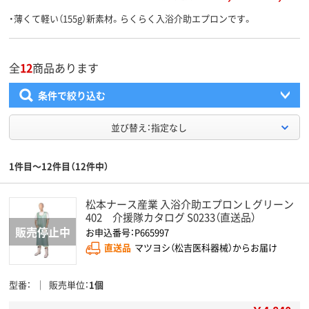
・薄くて軽い（155g）新素材。らくらく入浴介助エプロンです。
全
12
商品あります
条件で絞り込む
並び替え：指定なし
1件目～12件目（12件中）
松本ナース産業 入浴介助エプロン L グリーン
402 介援隊カタログ S0233（直送品）
お申込番号：P665997
直送品
マツヨシ（松吉医科器械）からお届け
型番
販売単位
1個