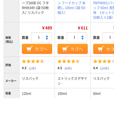
ープ260B OC フタ
ン フードカップ 未
PBPM001/
RHIK349 1袋（50枚
晒し 100ml 1袋（50
ップ 60ml 浅
入） リスパック
個入）
体 1セット（1
50枚入×2袋）
￥489
￥611
数量
数量
数量
価格
(税込)
カゴへ
カゴへ
カ
評価
4.5
4.5
4.4
（
2件
）
（
4件
）
（
24件
）
リスパック
ストリックスデザイ
リスパック
メーカー
ン
120ml
100ml
60ml
容量
電子レン
可
不可
不可
ジ使用可
否