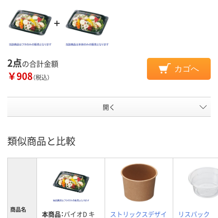
2点
の合計金額
カゴへ
￥908
（税込）
開く
類似商品と比較
商品名
本商品：
バイオD キ
ストリックスデザイ
リスパック