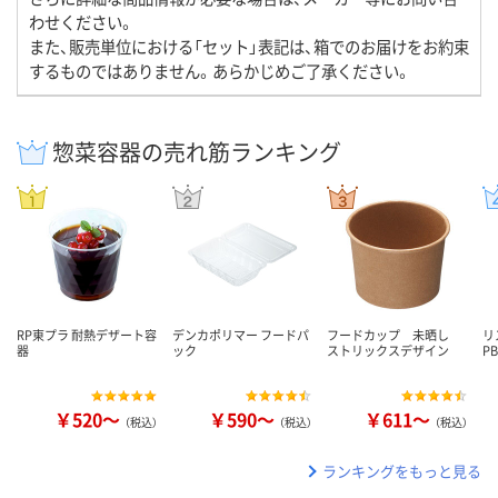
わせください。
また、販売単位における「セット」表記は、箱でのお届けをお約束
するものではありません。あらかじめご了承ください。
惣菜容器の売れ筋ランキング
RP東プラ 耐熱デザート容
デンカポリマー フードパ
フードカップ 未晒し
リ
器
ック
ストリックスデザイン
P
￥520～
￥590～
￥611～
（税込）
（税込）
（税込）
ランキングをもっと見る