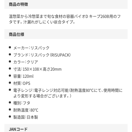
商品の特徴
温惣菜から冷惣菜まで旬な食材の容器バイオD キープ260B用のフ
タです。汁漏れがしにくい嵌合タイプ。
商品仕様
メーカー：リスパック
ブランド：リスパック（RISUPACK）
カラー：クリア
寸法：150×108×高さ20mm
容量：120ml
材質：OPS
電子レンジ：電子レンジ対応可能（耐熱温度80℃にて、使用時間に
より変形する場合がございます。）
種別：フタ
耐熱温度：80℃
製造国：日本製
JANコード