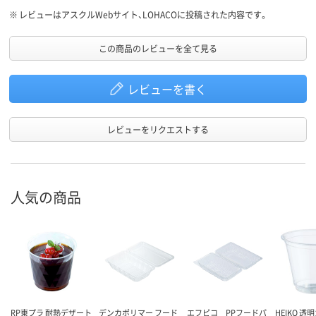
※
レビューはアスクルWebサイト、LOHACOに投稿された内容です。
この商品のレビューを全て見る
レビューを書く
レビューをリクエストする
人気の商品
RP東プラ 耐熱デザート
デンカポリマー フード
エフピコ PPフードパ
HEIKO 透