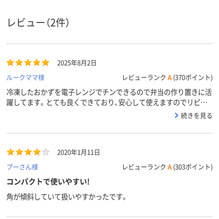
クリア（透明）系
ベージュ系
クリア(透明・
カラーグ
レビュー（2件）
ループ
系
OPS
材質
2025年8月2日
80℃、80
60
耐熱温度
ルークママ様
レビューランク
A
(370ポイント)
冷凍したおかずを電子レンジでチンできるので弁当の作り置きに活
躍してます。とても良くできており、安心して使えますのでリピし
ています。
続きを見る
2020年1月11日
プーさん様
レビューランク
A
(303ポイント)
コンパクトで使いやすい!
角が傾斜していて扱いやすかったです。