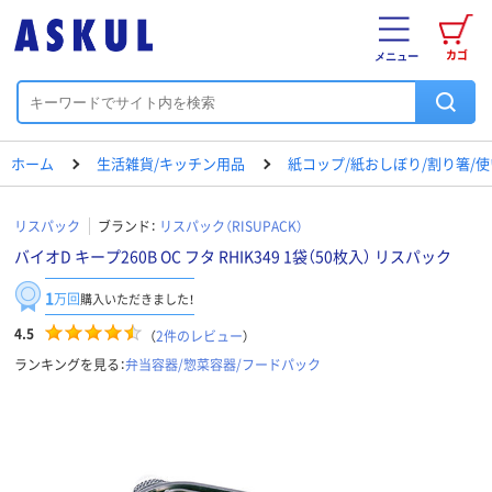
カゴ
メニュー
ホーム
生活雑貨/キッチン用品
紙コップ/紙おしぼり/割り箸/
リスパック
ブランド：
リスパック（RISUPACK）
バイオD キープ260B OC フタ RHIK349 1袋（50枚入） リスパック
1
万回
購入いただきました！
4.5
（
2
件のレビュー
）
ランキングを見る：
弁当容器/惣菜容器/フードパック