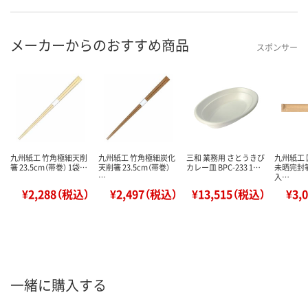
メーカーからのおすすめ商品
スポンサー
九州紙工 竹角極細天削
九州紙工 竹角極細炭化
三和 業務用 さとうきび
九州紙工 
箸 23.5cm（帯巻） 1袋…
天削箸 23.5cm（帯巻）
カレー皿 BPC-233 1…
未晒完封箸
…
入…
¥2,288（税込）
¥2,497（税込）
¥13,515（税込）
¥3,
一緒に購入する