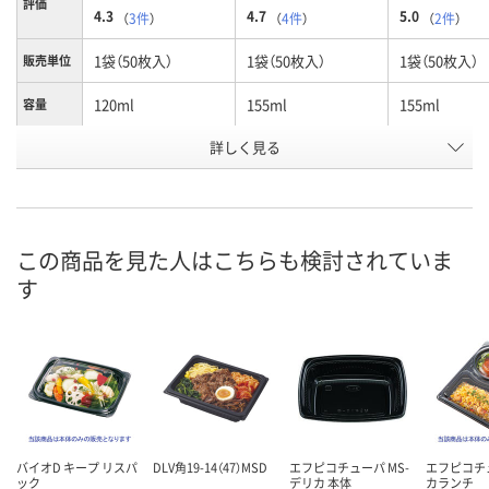
評価
4.3
4.7
5.0
（
3件
）
（
4件
）
（
2件
）
1袋（50枚入）
1袋（50枚入）
1袋（50枚入）
販売単位
120ml
155ml
155ml
容量
詳しく見る
本体
フタ
本体
種別
お申込番
P678403
P678408
P678406
号
あり
あり
あり
在庫
この商品を見た人はこちらも検討されていま
す
8月8日（土）
8月8日（土）
8月8日（土）
お届け日
数量
数量
数量
カゴへ
カゴへ
カ
バイオD キープ リスパ
DLV角19-14（47）MSD
エフピコチューパ MS-
エフピコチ
ック
デリカ 本体
カランチ