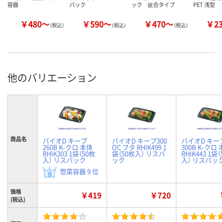
容器
パック
ック 嵌合タイプ
PET 浅型
￥480～
￥590～
￥470～
￥2
（税込）
（税込）
（税込）
他のバリエーション
商品名
バイオD キープ
バイオD キープ300
バイオD キー
260B K-クロ 本体
OC フタ RHIK499 1
300B K-クロ
RHIK303 1袋（50枚
袋（50枚入） リスパ
RHIK443 1袋
入） リスパック
ック
入） リスパッ
惣菜容器 9 位
価格
￥419
￥720
(税込)