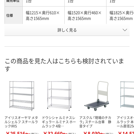
1台
1台
1台
販売単位
幅1215×奥行610×
幅1520×奥行460×
幅1825×奥行
仕様
高さ1565mm
高さ1565mm
高さ1565mm
お申込番
詳しく見る
P682089
P682076
P682083
号
直送品
直送品
直送品
在庫
8月19日（水）まで
8月19日（水）まで
8月19日（水）
お届け日
この商品を見た人はこちらも検討されていま
す
数量
数量
数量
カゴへ
カゴへ
カ
アイリスオーヤマ メタ
ドウシシャ ルミナスレ
アスクル 「現場のチカ
アイリスオ
ルシェルフ スチールラ
ギュラー ルミナス ホー
ラ」 スチール台車 静
ルラック 本
ックIRIS
ムラック 4段…
音タイプ
ール直径25
￥25,516～
￥32,660～
￥8,030～
￥14,5