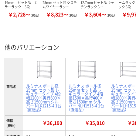
19mm セット品 カ
25mm セット品 システ
12.7mm セット品 キッ
ームラック
ラーラック 3段
ムワイヤーラッ…
チンラック 3…
ック 3段
￥2,728～
￥8,823～
￥3,604～
￥9,9
（税込）
（税込）
（税込）
他のバリエーション
ルミナス ポール径
ルミナス ポール径
ルミナス ポ
商品名
25mm セット品 レ
25mm セット品 レ
25mm セット
ギュラータイプ 4段
ギュラータイプ 4段
ギュラータイプ
幅1200×奥行600×
幅1500×奥行460×
幅1800×奥行
高さ1500mm シル
高さ1500mm シル
高さ1500mm
バー NLK1215-4 1台
バー NLH1515-4 1台
バー NLH1815
（直送品）
（直送品）
（直送品）
価格
￥36,190
￥35,010
￥38
(税込)