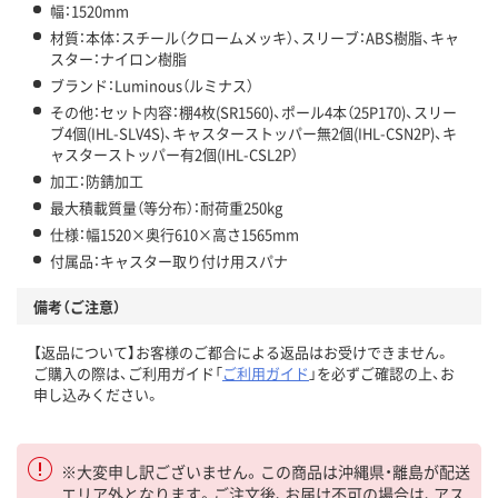
幅：1520mm
材質：本体：スチール（クロームメッキ）、スリーブ：ABS樹脂、キャ
スター：ナイロン樹脂
ブランド：Luminous（ルミナス）
その他：セット内容：棚4枚(SR1560)、ポール4本（25P170)、スリー
ブ4個(IHL-SLV4S)、キャスターストッパー無2個(IHL-CSN2P)、キ
ャスターストッパー有2個(IHL-CSL2P）
加工：防錆加工
最大積載質量（等分布）：耐荷重250kg
仕様：幅1520×奥行610×高さ1565mm
付属品：キャスター取り付け用スパナ
備考（ご注意）
【返品について】お客様のご都合による返品はお受けできません。
ご購入の際は、ご利用ガイド「
ご利用ガイド
」を必ずご確認の上、お
申し込みください。
※大変申し訳ございません。この商品は沖縄県・離島が配送
エリア外となります。ご注文後、お届け不可の場合は、アス