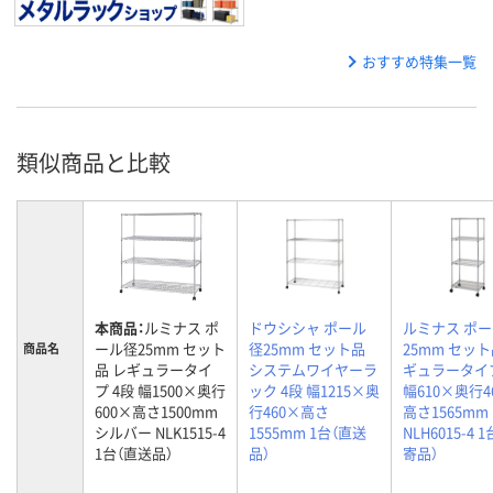
おすすめ特集一覧
類似商品と比較
本商品：
ルミナス ポ
ドウシシャ ポール
ルミナス ポ
ール径25mm セット
径25mm セット品
25mm セット
商品名
品 レギュラータイ
システムワイヤーラ
ギュラータイプ
プ 4段 幅1500×奥行
ック 4段 幅1215×奥
幅610×奥行4
600×高さ1500mm
行460×高さ
高さ1565mm
シルバー NLK1515-4
1555mm 1台（直送
NLH6015-4 
1台（直送品）
品）
寄品）