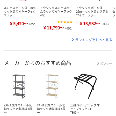
ルミナス ポール径19mm
ドウシシャ ルミナスホー
ドウシシャ ポール径
ル
セット品 ワイヤーラック
ムラック ワイヤーラック
25mm セット品 システム
セ
ブラッ…
4段
ワイヤーラッ…
ラ
￥5,420～
￥13,982～
（税込）
（税込）
￥11,790～
（税込）
ランキングをもっと見る
メーカーからのおすすめ商品
スポンサー
YAMAZEN スチール収
YAMAZEN スチール収
三和 バゲージラック マ
納ラック 木製棚板 4段
納ラック 木製棚板 4段
ットブラック CT-
…
…
7307…