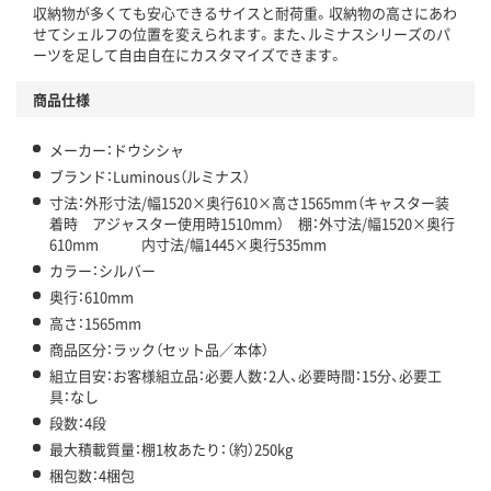
収納物が多くても安心できるサイスと耐荷重。収納物の高さにあわ
せてシェルフの位置を変えられます。また、ルミナスシリーズのパ
ーツを足して自由自在にカスタマイズできます。
商品仕様
メーカー：ドウシシャ
ブランド：Luminous（ルミナス）
寸法：外形寸法/幅1520×奥行610×高さ1565mm（キャスター装
着時 アジャスター使用時1510mm） 棚：外寸法/幅1520×奥行
610mm 内寸法/幅1445×奥行535mm
カラー：シルバー
奥行：610mm
高さ：1565mm
商品区分：ラック（セット品／本体）
組立目安：お客様組立品：必要人数：2人、必要時間：15分、必要工
具：なし
段数：4段
最大積載質量：棚1枚あたり：（約）250kg
梱包数：4梱包