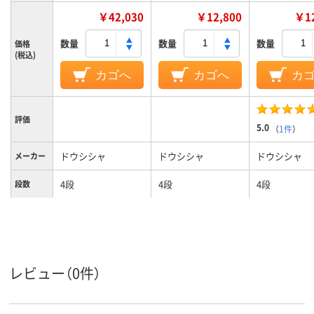
￥42,030
￥12,800
￥12
数量
数量
数量
価格
(税込)
カゴへ
カゴへ
カ
評価
5.0
（
1件
）
ドウシシャ
ドウシシャ
ドウシシャ
メーカー
4段
4段
4段
段数
カラーグ
シルバー系
シルバー系
シルバー系
ループ
ラック（セット品／
ラック（セット品／
ラック（セッ
商品区分
本体）
本体）
本体）
レビュー（0件）