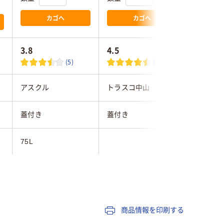
カゴへ
カゴへ
3.8
4.5
(5)
(2)
アスクル
トラスコ中山
トラスコ
蓋付き
蓋付き
蓋付き
75L
ル
マルチカラー／多色
セット
ポリプロピレン（再生
商品情報を印刷する
ポリプロピレン（PP）
材10%配合）