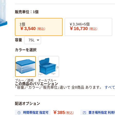
販売単位：1個
1個
￥3,346×5個
￥3,540
￥16,730
（税込）
（税込）
容量
カラーを選択
ブルー／透明
オールブルー
この商品のバリエーション
「容量」「カラー」「販売単位」違いで 全8商品 あります。
すべ
配送オプション
￥385
時間帯指定 指定可
置き場所指定 利用
（税込）