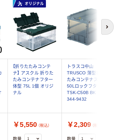
オリジナル
次へ
【折りたたみコンテ
トラスコ中山
トラスコ
カ
ナ】 アスクル 折りた
TRUSCO 薄型折りた
TRUSC
たみコンテナフタ一
たみコンテナスケル
薄型折り
体型 75L 1個 オリジ
50Lロックフタ付 黒
テナ 50
オ
ナル
TSK-C50B BK 1個
付 OD色 
344-9432
OD 1個 2
送品）
￥5,550
￥2,309
￥2,5
（税込）
（税込）
数量
数量
数量