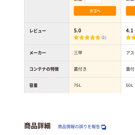
カゴへ
5.0
4.1
レビュー
(1)
メーカー
三甲
アス
コンテナの特徴
蓋付き
蓋付
容量
75L
50L
カラーグループ
クリア（透明）系、ブル
ブル
ー系
商品詳細
材質
商品情報の誤りを報告
ポリプロピレン
ポリ