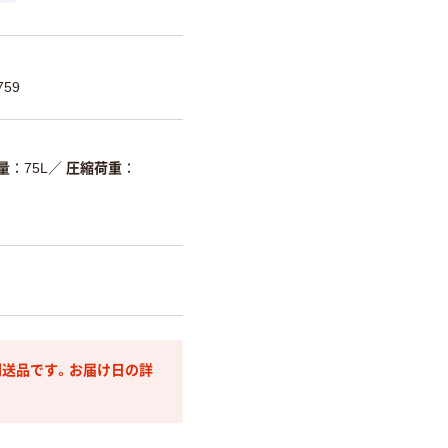
759
量
75L
／
圧縮荷重
送品です。お届け日の詳