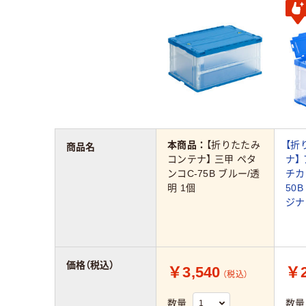
本商品：
【折りたたみ
【折
商品名
コンテナ】 三甲 ペタ
ナ】
ンコC-75B ブルー/透
チカ
明 1個
50
ジナ
価格（税込）
￥3,540
￥2
（税込）
数量
数量