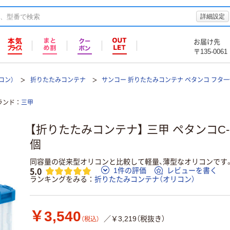
詳細設定
お届け先
〒135-0061
コン）
折りたたみコンテナ
サンコー 折りたたみコンテナ ペタンコ フタ
ランド
三甲
【折りたたみコンテナ】 三甲 ペタンコC-7
個
同容量の従来型オリコンと比較して軽量、薄型なオリコンです
5.0
1件の評価
レビューを書く
ランキングをみる
折りたたみコンテナ（オリコン）
￥3,540
／￥3,219（税抜き）
（税込）