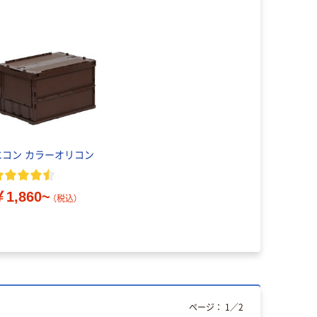
エコン カラーオリコン
￥1,860~
（税込）
ページ：
1
／
2