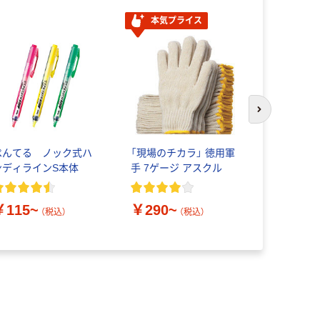
本気プライス
オリジ
次のスライド
ぺんてる ノック式ハ
「現場のチカラ」 徳用軍
水切りトレ
ンディラインS本体
手 7ゲージ アスクル
1個 オリジ
￥770
（
￥115~
￥290~
（税込）
（税込）