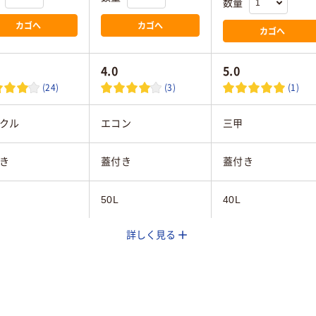
数量
カゴへ
カゴへ
カゴへ
4.0
5.0
(24)
(3)
(1)
クル
エコン
三甲
き
蓋付き
蓋付き
50L
40L
詳しく見る
クリア（透明）系、ブ
ー系
ブラウン系
ー系
プロピレン
ポリプロピレン