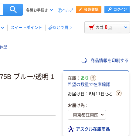
ヘルプ
各種お手続き
0
スイートポイント
あとで買う
カゴ
点
一体型
商品情報を印刷する
5B ブルー/透明 1
在庫：
あり
希望の数量で在庫確認
お届け日：8月11日（火）
。
お届け先：
アスクル在庫商品