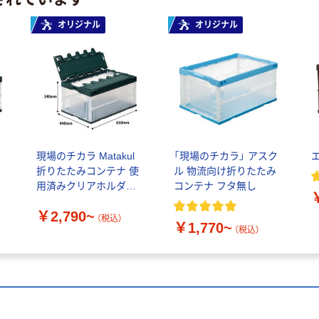
オリジナル
オリジナル
コ
現場のチカラ Matakul
「現場のチカラ」 アスク
折りたたみコンテナ 使
ル 物流向け折りたたみ
用済みクリアホルダー
コンテナ フタ無し
からつくった再生材
￥2,790~
10%配合
（税込）
￥1,770~
（税込）