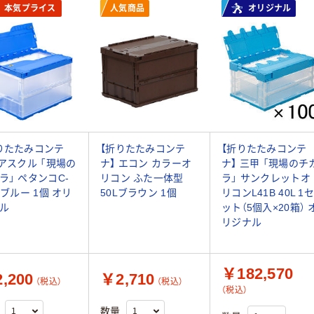
本気プライス
人気商品
オリジナル
りたたみコンテ
【折りたたみコンテ
【折りたたみコンテ
 アスクル 「現場の
ナ】 エコン カラーオ
ナ】 三甲 「現場のチ
ラ」 ペタンコC-
リコン ふた一体型
ラ」 サンクレットオ
B ブルー 1個 オリ
50Lブラウン 1個
リコンL41B 40L 1セ
ル
ット（5個入×20箱） 
リジナル
￥182,570
,200
￥2,710
（税込）
（税込）
（税込）
数量