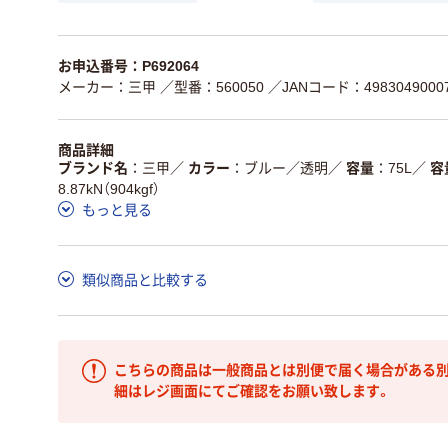
お申込番号：P692064
メーカー：三甲
／型番：560050
／JANコード：4983049000
商品詳細
ブランド名
三甲
／
カラー
ブルー／透明
／
容量
75L
／
容
8.87kN（904kgf）
もっと見る
類似商品と比較する
こちらの商品は一般商品とは別便で届く場合がある別
細はレジ画面にてご確認をお願い致します。