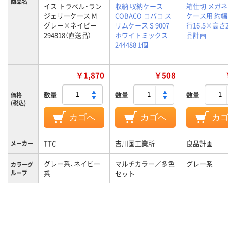
商品名
イス トラベル・ラン
収納 収納ケース
箱仕切 メガネ
ジェリーケース M
COBACO コバコ ス
ケース用 約幅
グレー×ネイビー
リムケース S 9007
行16.5×高さ
294818（直送品）
ホワイトミックス
品計画
244488 1個
￥1,870
￥508
数量
数量
数量
価格
(税込)
カゴへ
カゴへ
カ
TTC
吉川国工業所
良品計画
メーカー
グレー系、ネイビー
マルチカラー／多色
グレー系
カラーグ
ループ
系
セット