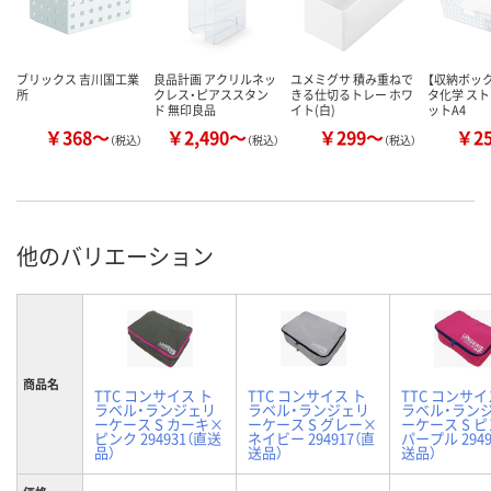
ブリックス 吉川国工業
良品計画 アクリルネッ
ユメミグサ 積み重ねで
【収納ボック
所
クレス・ピアススタン
きる仕切るトレー ホワ
タ化学 ス
ド 無印良品
イト(白)
ットA4
￥368～
￥2,490～
￥299～
￥2
（税込）
（税込）
（税込）
他のバリエーション
商品名
TTC コンサイス ト
TTC コンサイス ト
TTC コンサイ
ラベル・ランジェリ
ラベル・ランジェリ
ラベル・ラン
ーケース S カーキ×
ーケース S グレー×
ーケース S 
ピンク 294931（直送
ネイビー 294917（直
パープル 2949
品）
送品）
送品）