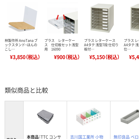
林製作所 AnoTana ブ
プラス レターケー
プラス レターケース
プラス 
ックスタンド~ほんの
ス 仕切板セット浅型
A4タテ 浅型7段 仕切り
A4タテ 
こし…
用 16090
板付…
仕…
¥3,850（税込）
¥900（税込）
¥5,150（税込）
¥5,
類似商品と比較
本商品：
TTC コンサ
吉川国工業所 小物
無印良品 ベ