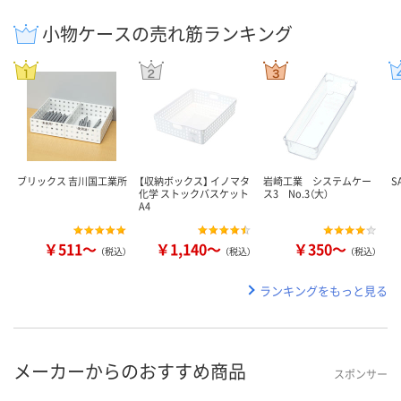
小物ケースの売れ筋ランキング
ブリックス 吉川国工業所
【収納ボックス】 イノマタ
岩崎工業 システムケー
S
化学 ストックバスケット
ス3 No.3（大）
A4
￥511～
￥1,140～
￥350～
（税込）
（税込）
（税込）
ランキングをもっと見る
メーカーからのおすすめ商品
スポンサー