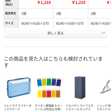
価格
￥1,210
￥1,210
￥1
(税込)
1個
1個
1個
販売単位
W240×H160×D70
W240×H160×D70
W240×H160
サイズ
詳しく見る
カーキ×ピンク
グレー×ネイビー
ピンク×パー
カラー
お申込番
P724072
P724070
P724071
号
直送品
直送品
直送品
在庫
この商品を見た人はこちらも検討されていま
す
8月25日（火）まで
8月25日（火）まで
8月25日（火）
お届け日
数量
数量
数量
カゴへ
カゴへ
カ
リヒトラブ クリヤーボ
ライオン事務器 カラー
ナカバヤシ ライフスタ
ソニック 快
ックスケース
シール 10色色込 材質:
イルツール ボックス
スタンドユ