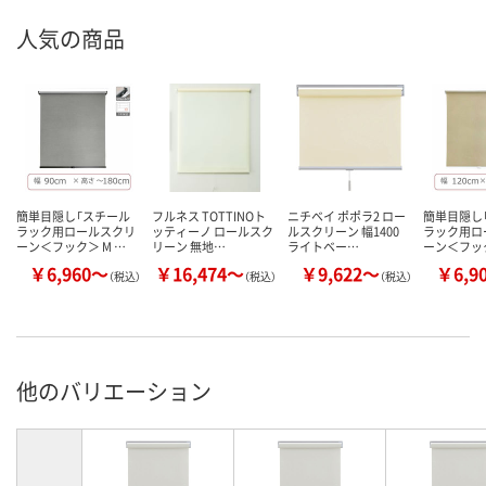
人気の商品
簡単目隠し「スチール
フルネス TOTTINOト
ニチベイ ポポラ2 ロー
簡単目隠し
ラック用ロールスクリ
ッティーノ ロールスク
ルスクリーン 幅1400
ラック用ロ
ーン＜フック＞ M …
リーン 無地…
ライトベー…
ーン＜フック
￥6,960～
￥16,474～
￥9,622～
￥6,9
（税込）
（税込）
（税込）
他のバリエーション