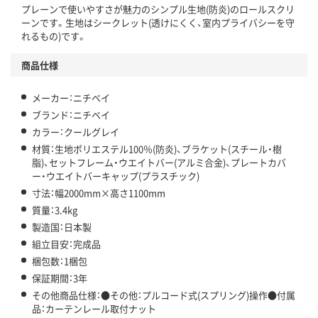
プレーンで使いやすさが魅力のシンプル生地(防炎)のロールスクリ
ーンです。生地はシークレット(透けにくく、室内プライバシーを守
れるもの)です。
商品仕様
メーカー：ニチベイ
ブランド：ニチベイ
カラー：クールグレイ
材質：生地ポリエステル100％(防炎)、ブラケット(スチール・樹
脂)、セットフレーム・ウエイトバー(アルミ合金)、プレートカバ
ー・ウエイトバーキャップ(プラスチック)
寸法：幅2000mm×高さ1100mm
質量：3.4kg
製造国：日本製
組立目安：完成品
梱包数：1梱包
保証期間：3年
その他商品仕様：●その他：プルコード式(スプリング)操作●付属
品：カーテンレール取付ナット