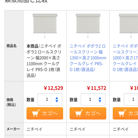
本商品：
ニチベイ ポ
ニチベイ ポポラ2 ロ
ニチベイ ポポ
商品名
ポラ2 ロールスクリ
ールスクリーン 幅
ールスクリー
ーン 幅2000×高さ
1300×高さ1000mm
1000×高さ1
1100mm クールグ
クールグレイ PRS-
クールグレイ P
レイ PRS-O 1枚（直
O 1枚（直送品）
O 1枚（直送品
送品）
￥12,529
￥11,572
￥10
数量
数量
数量
価格
(税込)
カゴへ
カゴへ
カ
ニチベイ
ニチベイ
ニチベイ
メーカー