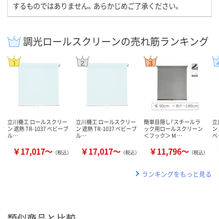
するものではありません。あらかじめご了承ください。
調光ロールスクリーンの売れ筋ランキング
立川機工 ロールスクリー
立川機工 ロールスクリー
簡単目隠し「スチールラ
立
ン 遮熱 TR-1037 ベビーブ
ン 遮熱 TR-1037 ベビーブ
ック用ロールスクリーン
ン
ル…
ル…
＜フック＞ M …
ベ
￥17,017～
￥17,017～
￥11,796～
（税込）
（税込）
（税込）
ランキングをもっと見る
類似商品と比較