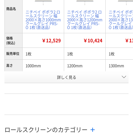
商品名
ニチベイ ポポラ2 ロ
ニチベイ ポポラ2 ロ
ニチベイ ポポ
ールスクリーン 幅
ールスクリーン 幅
ールスクリー
2000×高さ1000mm
2000×高さ1200mm
2000×高さ1
クールグレイ PRS-
クールグレイ PRS-
クールグレイ P
O 1枚（直送品）
O 1枚（直送品）
O 1枚（直送品
価格
￥12,529
￥10,424
￥13
(税込)
1枚
1枚
1枚
販売単位
1000mm
1200mm
1300mm
高さ
お申込番
詳しく見る
P831088
P831091
P831277
号
直送品
直送品
直送品
在庫
8月26日（水）まで
8月26日（水）まで
8月26日（水）
お届け日
数量
数量
数量
ロールスクリーンのカテゴリー
カゴへ
カゴへ
カ